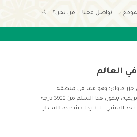
موقع
تواصل معنا
من نحن؟
ي العالم
 جزر هاواي؛ وهو ممر في منطقة
“أواهو” بولاية هاواي بالولايات المتحدة الأمريكية، يتكون هذا السلم من 3922 درجة
بال Koolau في؛ لذلك يعد المشي عليه رحلة شديدة الانحدار