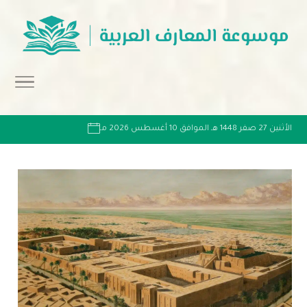
الأثنين 27 صفر 1448 هـ الموافق 10 أغسطس 2026 مـ