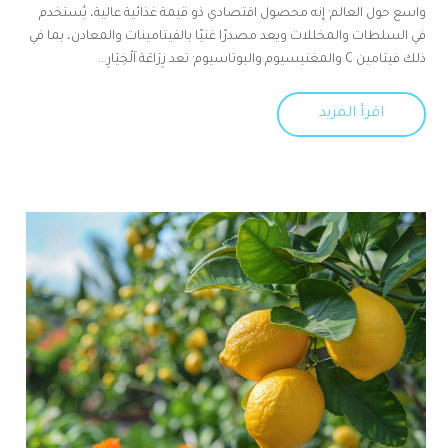
واسع حول العالم· إنه محصول اقتصادي ذو قيمة غذائية عالية، يُستخدم
في السلطات والمخللات ويعد مصدرًا غنيًا بالفيتامينات والمعادن، بما في
ذلك فيتامين C والمغنيسيوم والبوتاسيوم· تعد زِرَاعَة اَلْخِيَارِ...
اقرأ المزيد