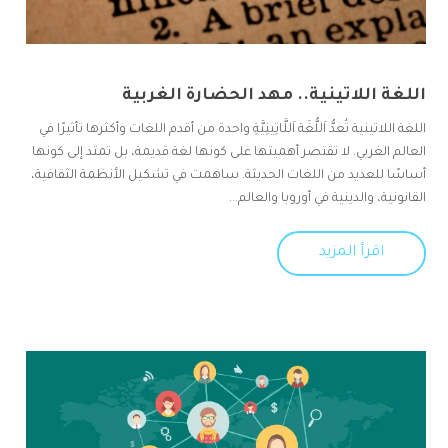
اللغة اللاتينية.. مهد الحضارة الغربية
اللغة اللاتينية تُعدُّ اَللُّغَة اَللَّاتِينِيَّةِ واحدة من أقدم اللغات وأكثرها تأثيرًا في
العالم الغربي. لا تقتصر أهميتها على كونها لغة قديمة، بل تمتد إلى كونها
أساسًا للعديد من اللغات الحديثة. ساهمت في تشكيل الأنظمة الثقافية،
القانونية، والدينية في أوروبا والعالم...
اقرأ المزيد