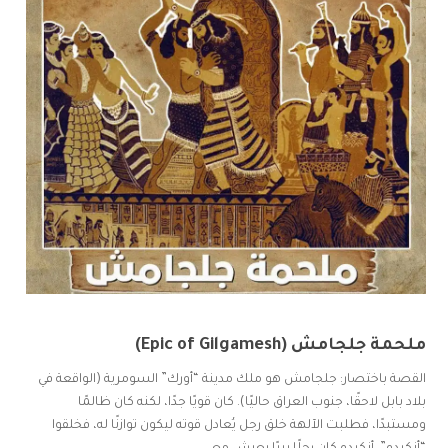
ملحمة جلجامش (Epic of Gilgamesh)
القصة باختصار: جلجامش هو ملك مدينة “أورك” السومرية (الواقعة في
بلاد بابل لاحقًا، جنوب العراق حاليًا). كان قويًا جدًا، لكنه كان ظالمًا
ومستبدًا، فطلبت الآلهة خلق رجل يُعادل قوته ليكون توازنًا له، فخلقوا