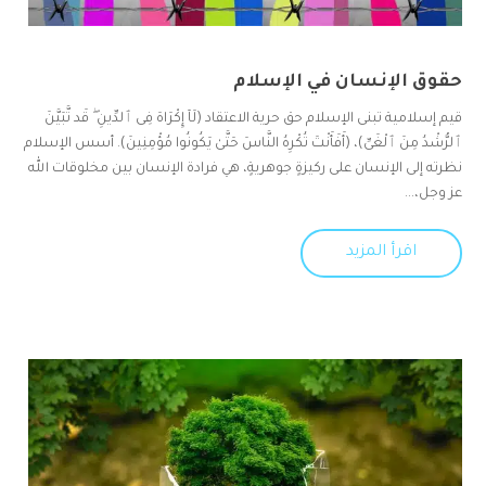
حقوق الإنسان في الإسلام
قيم إسلامية تبنى الإسلام حق حرية الاعتقاد (لَآ إِكْرَاهَ فِى ٱلدِّينِ ۖ قَد تَّبَيَّنَ
ٱلرُّشْدُ مِنَ ٱلْغَىِّ)، (أَفَأَنْتَ تُكْرِهُ النَّاسَ حَتَّىٰ يَكُونُوا مُؤْمِنِينَ). أسس الإسلام
نظرته إلى الإنسان على ركيزةٍ جوهريةٍ، هي فرادة الإنسان بين مخلوقات الله
عز وجل،...
اقرأ المزيد