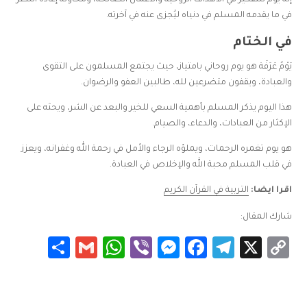
في ما يقدمه المسلم في دنياه ليُجزى عنه في آخرته.
في الختام
يَوْمُ عَرَفَة هو يوم روحاني بامتياز، حيث يجتمع المسلمون على التقوى
والعبادة، ويقفون متضرعين لله، طالبين العفو والرضوان.
هذا اليوم يذكر المسلم بأهمية السعي للخير والبعد عن الشر، ويحثه على
الإكثار من العبادات، والدعاء، والصيام.
هو يوم تغمره الرحمات، ويملؤه الرجاء والأمل في رحمة الله وغفرانه، ويعزز
في قلب المسلم محبة الله والإخلاص في العبادة.
اقرا ايضا:
التربية في القرآن الكريم
شارك المقال:
Share
WhatsApp
Gmail
Messenger
Viber
Facebook
Telegram
Copy
X
Link