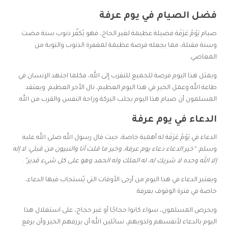
فضل الصيام في يوم عرفة
صيام يَوْمُ عَرَفَة فضيلة عظيمة لغير الحاج، فهو يُكفّر ذنوب سنة مضت
وسنة مقبلة، مما يجعله فرصة عظيمة لمغفرة الذنوب والتوبة من
المعاصي.
ويمثل هذا اليوم فرصة للجميع للتقرب إلى الله، فكلما اجتهد الإنسان في
طاعة الله وعمل الخير في هذا اليوم العظيم، نال الأجر العظيم. ويعتقد
المسلمون أن صيام هذا اليوم يجلب البركة وراحة النفس والقرب من الله.
الدعاء في يوم عرفة
الدعاء في يَوْمُ عَرَفَة له أهمية خاصة، حيث قال رسول الله صلى الله عليه
وسلم:
“خير الدعاء دعاء يوم عرفة، وخير ما قلت أنا والنبيون من قبلي: لا إله
إلا الله وحده لا شريك له، له الملك وله الحمد وهو على كل شيء قدير”
.
ويعتبر الدعاء في هذا اليوم من أرجى الأوقات التي يُستجاب فيها الدعاء،
خاصة في فترة الوقوف بعرفة.
ويحرص المسلمون، سواء كانوا حجاجًا أو غير حجاج، على استغلال هذا
اليوم بالدعاء لأنفسهم ولذويهم، سائلين الله أن يرزقهم الخير وأن يرفع