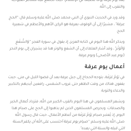
يعد يَوْمُ عَرَفَة يومًا عظيمًا في الإسلام، حيث تجتمع فيه مشاعر العبودية
والتقرب إلى الله.
وقد ورد في الحديث النبوي أن النبي محمد صلى الله عليه وسلم قال:
“الحج
عرفة”
، مشيرًا إلى أن الوقوف بعرفة هو الركن الأهم والأعظم في شعيرة
الحج.
ويذكر الله هذا اليوم في كتابه العزيز، إذ يقول في سورة الفجر:
“وَالشَّفْعِ
وَالْوَتْرِ”
، وقد أشار العلماء إلى أن الشفع والوتر هنا قد يشيران إلى يوم النحر
(يوم عيد الأضحى) ويوم عرفة.
أعمال يوم عرفة
في يَوْمُ عَرَفَة، يتوجه الحجاج إلى جبل عرفة بعد أن قضوا الليل في منى، حيث
يقفون هناك من وقت الظهر حتى غروب الشمس، رافعين أيديهم بالتكبير
والدعاء والتوبة.
ويشعر المسلمون في هذا اليوم بالقرب الكبير من الله، فتزداد أعمال الخير
والصدقات. ويحرص المسلمون الذين لم يذهبوا إلى الحج على صيام هذا
اليوم، إذ يُعتبر صيام يَوْمُ عَرَفَة من أعظم الأعمال، حيث قال رسول الله
صلى الله عليه وسلم:
“صيام يوم عرفة أحتسب على الله أن يكفر السنة
التي قبله والسنة التي بعده”
.