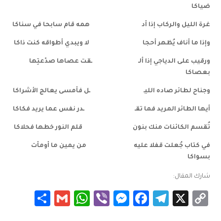
ضياكا
غرة الليل والركاب إذا أد همه قام سابحا في سناكا
وإذا ما أناف يُظهر أحجا لا ويبدي أطواقه كنت ذاكا
ورقيب على الدياجي إذا ألـ ـقت عصاها صدّعتِها
بعصاكا
وجناح لطائر صاده الليـ ـل فأمسى يعالج الأشراكا
أيها الطائر المريد فما تقـ ـدر نفس عما يريد فكاكا
تُقسم الكائنات منك بنون قلم النور خطها فحلاكا
في كتاب جُعلت قفلا عليه من يمين ما أومأت
بسواكا
شارك المقال:
Share
WhatsApp
Gmail
Messenger
Viber
Facebook
Telegram
Copy
X
Link