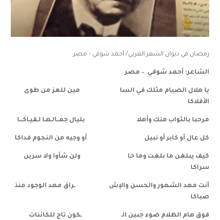
رمضان في ديوان الشعر العربي/ أحمد شوقي – مصر
الشاعر: أحمد شوقي – مصر
يا هلال الصيام مثلك في السا مين للعز من طوى
الأفلاكا
مرحبا بالثواب منك وأهلا بليال جمــالـهـا لـقيـاكـــا
كل عال أو كابر أو نبيل أو وجيه من النجوم فداكا
كيف يبلغن ما بلغت وما حا ولن شأوا ولا سرين
سراكا
أنت مهد الشهور والحسن والإش ـراق مهد الوجود منذ
صباكا
فوق هام الظلام ضوء جبين الـ ـكون تاج للكائنات