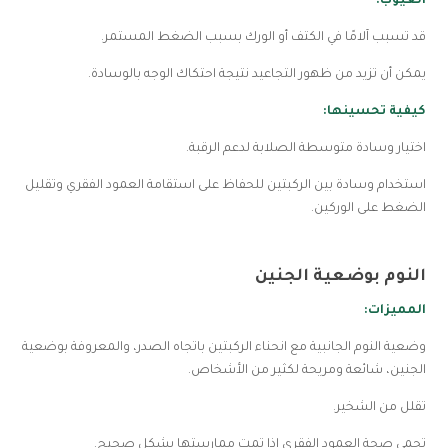
العيوب:
قد تسبب آلامًا في الكتف أو الورك بسبب الضغط المستمر.
يمكن أن تزيد من ظهور التجاعيد نتيجة احتكاك الوجه بالوسادة.
كيفية تحسينها:
اختيار وسادة متوسطة الصلابة لدعم الرقبة.
استخدام وسادة بين الركبتين للحفاظ على استقامة العمود الفقري وتقليل
الضغط على الوركين.
النوم بوضعية الجنين
المميزات:
وضعية النوم الجانبية مع انحناء الركبتين باتجاه الصدر، والمعروفة بوضعية
الجنين، شائعة ومريحة لكثير من الأشخاص.
تقلل من الشخير.
تحمي صحة العمود الفقري إذا تمت ممارستها بشكل صحيح.