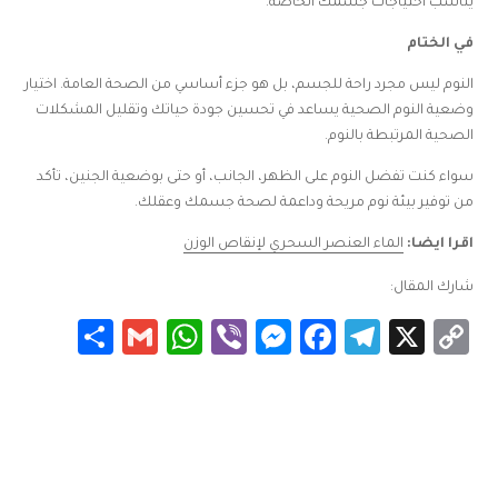
يناسب احتياجات جسمك الخاصة.
في الختام
النوم ليس مجرد راحة للجسم، بل هو جزء أساسي من الصحة العامة. اختيار
وضعية النوم الصحية يساعد في تحسين جودة حياتك وتقليل المشكلات
الصحية المرتبطة بالنوم.
سواء كنت تفضل النوم على الظهر، الجانب، أو حتى بوضعية الجنين، تأكد
من توفير بيئة نوم مريحة وداعمة لصحة جسمك وعقلك.
اقرا ايضا:
الماء العنصر السحري لإنقاص الوزن
شارك المقال:
Share
WhatsApp
Gmail
Messenger
Viber
Facebook
Telegram
Copy
X
Link