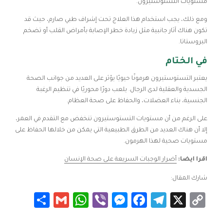
مستويات التستوستيرون.
ومع ذلك، يجب استخدام هذا العلاج تحت إشراف طبي صارم، حيث قد
تكون هناك آثار جانبية مثل زيادة خطر الإصابة بأمراض القلب أو تضخم
البروستاتا.
في الختام
يعتبر التستوستيرون هرمونًا حيويًا يؤثر على العديد من جوانب الصحة
الجسدية والعقلية لدى الرجال. يلعب دورًا محوريًا في تنظيم الرغبة
الجنسية، بناء العضلات، والحفاظ على صحة العظام.
على الرغم من أن مستويات التستوستيرون تنخفض مع التقدم في العمر،
إلا أن هناك العديد من الطرق الطبيعية التي يمكن من خلالها الحفاظ على
مستويات صحية لهذا الهرمون.
اقرا ايضا:
أضرار الوجبات السريعة على صحة الإنسان
شارك المقال:
Share
WhatsApp
Gmail
Messenger
Viber
Facebook
Telegram
Copy
X
Link