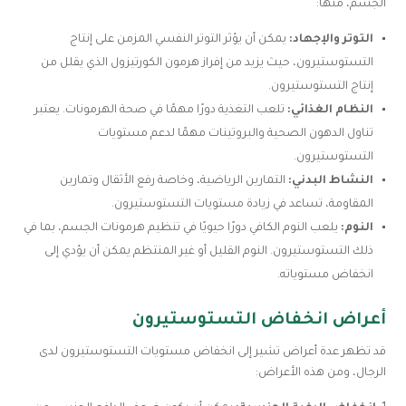
الجسم، منها:
التوتر والإجهاد:
يمكن أن يؤثر التوتر النفسي المزمن على إنتاج
التستوستيرون، حيث يزيد من إفراز هرمون الكورتيزول الذي يقلل من
إنتاج التستوستيرون.
النظام الغذائي:
تلعب التغذية دورًا مهمًا في صحة الهرمونات. يعتبر
تناول الدهون الصحية والبروتينات مهمًا لدعم مستويات
التستوستيرون.
النشاط البدني:
التمارين الرياضية، وخاصة رفع الأثقال وتمارين
المقاومة، تساعد في زيادة مستويات التستوستيرون.
النوم:
يلعب النوم الكافي دورًا حيويًا في تنظيم هرمونات الجسم، بما في
ذلك التستوستيرون. النوم القليل أو غير المنتظم يمكن أن يؤدي إلى
انخفاض مستوياته.
أعراض انخفاض التستوستيرون
قد تظهر عدة أعراض تشير إلى انخفاض مستويات التستوستيرون لدى
الرجال، ومن هذه الأعراض: