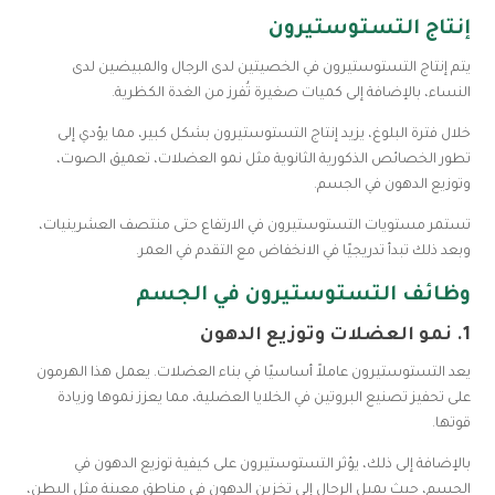
إنتاج التستوستيرون
يتم إنتاج التستوستيرون في الخصيتين لدى الرجال والمبيضين لدى
النساء، بالإضافة إلى كميات صغيرة تُفرز من الغدة الكظرية.
خلال فترة البلوغ، يزيد إنتاج التستوستيرون بشكل كبير، مما يؤدي إلى
تطور الخصائص الذكورية الثانوية مثل نمو العضلات، تعميق الصوت،
وتوزيع الدهون في الجسم.
تستمر مستويات التستوستيرون في الارتفاع حتى منتصف العشرينيات،
وبعد ذلك تبدأ تدريجيًا في الانخفاض مع التقدم في العمر.
وظائف التستوستيرون في الجسم
1.
نمو العضلات وتوزيع الدهون
يعد التستوستيرون عاملاً أساسيًا في بناء العضلات. يعمل هذا الهرمون
على تحفيز تصنيع البروتين في الخلايا العضلية، مما يعزز نموها وزيادة
قوتها.
بالإضافة إلى ذلك، يؤثر التستوستيرون على كيفية توزيع الدهون في
الجسم، حيث يميل الرجال إلى تخزين الدهون في مناطق معينة مثل البطن،