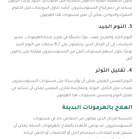
تناول الأطعمة الغنية بالدهون الصحية مثل الأفوكادو، الجوز، وزيت الزيتون
يساعد في دعم إنتاج التستوستيرون. أيضًا، تناول البروتينات مثل اللحوم
الحمراء والدواجن يمكن أن يعزز مستويات هذا الهرمون.
3.
النوم الجيد
النوم الجيد والمريح يلعب دورًا حاسمًا في تعزيز صحة الهرمونات. تشير
الدراسات إلى أن الرجال الذين يحصلون على 7-8 ساعات من النوم الجيد
يوميًا يكون لديهم مستويات أعلى من التستوستيرون مقارنة بمن ينامون
أقل.
4.
تقليل التوتر
التوتر النفسي المزمن يمكن أن يؤثر سلبًا على مستويات التستوستيرون.
تقنيات مثل التأمل، اليوغا، وممارسة تمارين التنفس يمكن أن تساعد في
تقليل التوتر وتحسين مستويات هذا الهرمون.
العلاج بالهرمونات البديلة
بالنسبة للرجال الذين يعانون من انخفاض حاد في مستويات
التستوستيرون، قد يوصي الأطباء بالعلاج بالهرمونات البديلة. يمكن أن
تشمل هذه العلاجات استخدام الجل أو اللاصقات أو الحقن لزيادة