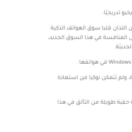
بو تدريجيًا.
ن جوجل ونظام iOS من آبل، وهما النظامان اللذان قلبا سوق الهواتف الذكية
 iPhone وAndroid، فقدت نوكيا قدرتها على المنافسة في هذا السوق الجديد،
حديثة.
ية، ولم تتمكن نوكيا من استعادة
اية حقبة طويلة من التألق في هذا