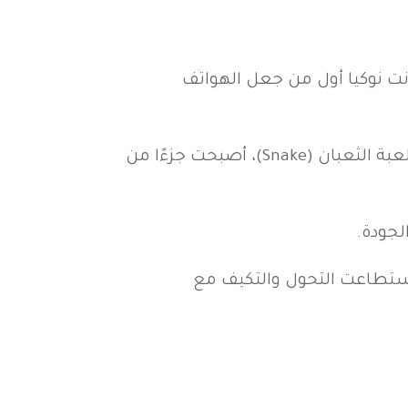
كانت نوكيا أول من جعل الهواتف
كما أن العديد من الابتكارات التي قدمتها، مثل نغمات الرنين الشهيرة، والألعاب البسيطة مثل لعبة الثعبان (Snake)، أصبحت جزءًا من
لجودة.
ا استطاعت التحول والتكيف مع