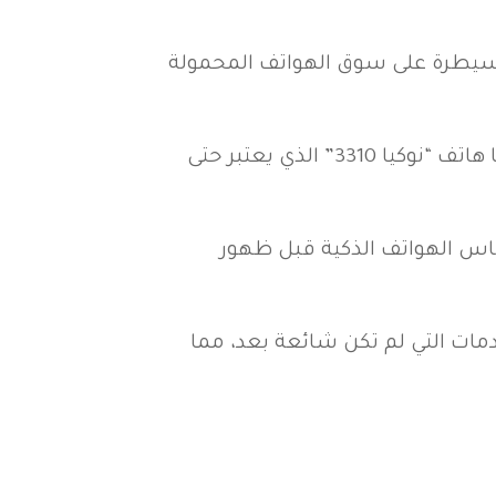
السيطرة على سوق الهواتف المحمولة
قدمت نوكيا مجموعة واسعة من الهواتف التي لاقت إعجاب المستهلكين حول العالم، من بينها هاتف “نوكيا 3310” الذي يعتبر حتى
هو أحد الأنظمة التي شكلت أساس الهواتف الذكية قبل ظهور
لخدمات التي لم تكن شائعة بعد، مما