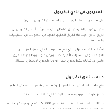
المدربون في نادي ليفربول
على مدار تاريخه، قاد نادي ليفربول العديد من المدربين البارزين.
من بين هؤلاء المدربين بيل شانكلي، الذي يعتبر أحد أعظم المدربين في
تاريخ النادي، حيث قاد الفريق لتحقيق العديد من البطولات في الستينيات
والسبعينيات.
أيضًا، هناك بوب بيزلي، الذي تابع مسيرة شانكلي وحقق المزيد من
النجاحات. وفي السنوات الأخيرة، جلب يورغن كلوب روحًا جديدة للفريق
ونجح في قيادته للفوز بدوري أبطال أوروبا والدوري الإنجليزي الممتاز.
ملعب نادي ليفربول
يقع ملعب أنفيلد في مدينة ليفربول ويُعتبر من أشهر الملاعب في العالم.
يتميز بتاريخه العريق وجماهيره الوفية التي تملأ المدرجات دائمًا.
يمتلك الملعب قدرة استيعابية تزيد عن 53,000 مشجع، وهو مكان يشهد