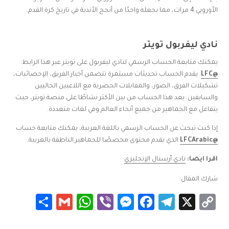
الأوروبي 4 مرات، مما يجعله واحدًا من أنجح الأندية في تاريخ كرة القدم.
نادي ليفربول تويتر
يمكنك متابعة الحساب الرسمي لنادي ليفربول على تويتر عبر هذا الرابط:
@LFC
. يقدم الحساب تحديثات مستمرة تتضمن أخبار الفريق، الإحصائيات،
تشكيلات الفرق، الصور، والمقابلات الحصرية مع اللاعبين الحاليين
والسابقين. يعد هذا الحساب من بين الأكثر نشاطًا على منصة تويتر، حيث
يتفاعل مع الجماهير من جميع أنحاء العالم وفي لغات متعددة.
إذا كنت تبحث عن الحساب الرسمي باللغة العربية، يمكنك متابعة حساب
@LFCArabic
الذي يقدم محتوى مخصصًا للجماهير الناطقة بالعربية.
اقرا ايضا:
نادي أرسنال الإنجليزي
شارك المقال:
Share
WhatsApp
Gmail
Messenger
Viber
Facebook
Telegram
Copy
X
Link