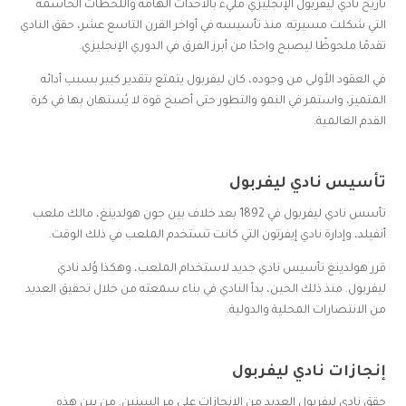
تاريخ نادي ليفربول الإنجليزي مليء بالأحداث الهامة واللحظات الحاسمة
التي شكلت مسيرته. منذ تأسيسه في أواخر القرن التاسع عشر، حقق النادي
تقدمًا ملحوظًا ليصبح واحدًا من أبرز الفرق في الدوري الإنجليزي.
في العقود الأولى من وجوده، كان ليفربول يتمتع بتقدير كبير بسبب أدائه
المتميز، واستمر في النمو والتطور حتى أصبح قوة لا يُستهان بها في كرة
القدم العالمية.
تأسيس نادي ليفربول
تأسس نادي ليفربول في 1892 بعد خلاف بين جون هولدينغ، مالك ملعب
أنفيلد، وإدارة نادي إيفرتون التي كانت تستخدم الملعب في ذلك الوقت.
قرر هولدينغ تأسيس نادي جديد لاستخدام الملعب، وهكذا وُلد نادي
ليفربول. منذ ذلك الحين، بدأ النادي في بناء سمعته من خلال تحقيق العديد
من الانتصارات المحلية والدولية.
إنجازات نادي ليفربول
حقق نادي ليفربول العديد من الإنجازات على مر السنين. من بين هذه