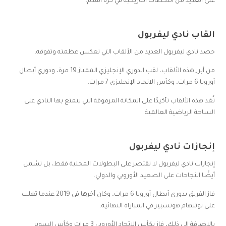
على العديد من اللحظات التاريخية في كرة القدم.
القاب نادي ليفربول
حصد نادي ليفربول العديد من الألقاب التي تعكس عظمته وتفوقه.
من أبرز هذه الألقاب، لقب الدوري الإنجليزي الممتاز 19 مرة، ودوري أبطال
أوروبا 6 مرات، وكأس الاتحاد الإنجليزي 7 مرات.
تُعَد هذه الألقاب تأكيدًا على المكانة المرموقة التي يتمتع بها النادي على
الساحة الرياضية العالمية.
إنجازات نادي ليفربول
إنجازات نادي ليفربول لا تقتصر على البطولات المحلية فقط، بل تشمل
أيضًا النجاحات على الصعيد الأوروبي والدولي.
فاز الفريق بدوري أبطال أوروبا 6 مرات، وكان آخرها في 2019 عندما تغلب
على توتنهام هوتسبير في المباراة النهائية.
بالإضافة إلى ذلك، فاز بكأس الاتحاد الأوروبي 3 مرات وكأس السوبر