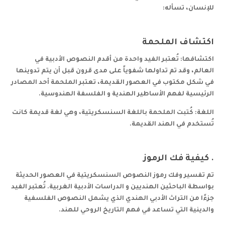
للإنسان، تسأله:
اكتشاف الملحمة
اكتشافها: تُعتبر الفيد واحدة من أقدم النصوص الأدبية في
العالم، وقد تم تداولها شفوياً على مدى قرون قبل أن يتم تدوينها
في شكل مكتوب في العصور القديمة، تعتبر الملحمة أحد المصادر
الرئيسية لفهم الأساطير الهندية و الفلسفة الهندوسية.
اللغة: كُتبت الملحمة باللغة السنسكريتية، وهي لغة قديمة كانت
تُستخدم في الهند القديمة.
.
كيفية فك الرموز
تم تفسير وفك رموز النصوص السنسكريتية في العصور الحديثة
بواسطة الباحثين الهنديين و الدراسات الأدبية الغربية. تُعتبر الفيد
جزءًا من التراث الأدبي الهندي الذي يشمل النصوص الفلسفية
والدينية التي تساعد في فهم التاريخ الروحي للهند.