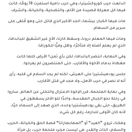
اندلعت حرب كوروكشيترا، وهي حرب دامية استمرت 18 يومًا، كانت
فيها كل معركة قصيدة من الألم، والتضحية، والخيانة، والشرف.
مات فيها الكبار: بيشما، الجد الأكبر الذي قاتل حتى وهو مُلقى على
سرير من السهام.
ومات فيها المعلم درونا، وسقط كارنا، الأخ غير الشقيق للباندافا،
الذي لم يعلم أصله إلا متأخرًا، وظل وفيًّا للكورافا.
وفي النهاية، انتصر الباندافا، لكن بأي ثمن؟ الأرض كلها كانت
مغطاة بدماء الأخوة والأقارب. حتى المنتصرون لم يفرحوا.
جلس يودهيشتيرا على العرش، لكنه لم يجد السلام في قلبه. رأى
أنه لا نصر في حرب الأهل، ولا مجد في قتل الأقارب.
وفي نهاية الملحمة، قرر الإخوة الاعتزال والتخلي عن العالم. ساروا
في رحلة نحو الجبال المقدسة، واحدًا تلو الآخر يسقطون في
الطريق، حتى بقي يودهيشتيرا وحده، الذي صعد إلى السماء حيًا،
لأنه كان الأوفى للدارما، رغم كل شيء.
وهكذا، تروي “الفيد” أو “المهابهاراتا” قصة الحق والخيانة، الحرب
والسلام، الذات والقدر. هي ليست مجرد ملحمة حرب، بل مرآة