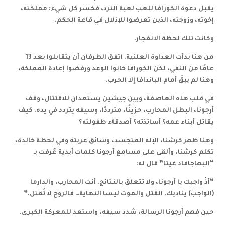
يقبل دعوة الكورافا للعب لعبة النرد، فخسر كل شيء: مملكته،
إخوته، وزوجته، الذين تعرضوا للإذلال في قاعة الحكم.
وكانت تلك لحظة الانفجار.
من هنا بدأت العداوة العلنية. اتفق الطرفان أن يتقابلوا بعد 13
عامًا من النفي، لكن الكورافا خانوا الوعد ورفضوا إعادة المملكة،
وهنا لم يبقَ أمام الباندافا إلا الحرب.
في قلب هذه العاصفة، وبين جيشين يستعدان للاقتتال، وقف
أرجونا، البطل المحارب، حزينًا، مترددًا، وسيفه يتردد في يده. كيف
يقاتل أبناء عمه؟ أساتذته؟ أصدقاء طفولته؟
وهنا ظهر كرشنا، الإله المتجسد، وسائق عربته وفي لحظة خالدة،
تكلم كرشنا، وألقى على مسامع أرجونا كلمات أبدية عُرفت بـ
“البهاجافاد غيتا” قال له:
“أدِّ واجبك يا أرجونا، ولا تتعلق بالنتائج. أنت المحارب، والدارما
(الواجب) يناديك. القتل والموت ليسا النهاية… فالروح لا تُقتل.”
حين فهم أرجونا الرسالة، شدد سيفه، واستعد للمعركة الكبرى.