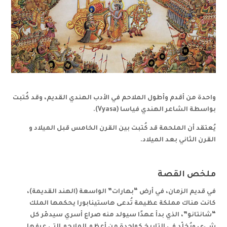
واحدة من أقدم وأطول الملاحم في الأدب الهندي القديم، وقد كُتبت
بواسطة الشاعر الهندي فياسا (
Vyasa
).
يُعتقد أن الملحمة قد كُتبت بين القرن الخامس قبل الميلاد و
القرن الثاني بعد الميلاد.
ملخص القصة
في قديم الزمان، في أرض “بهارات” الواسعة (الهند القديمة)،
كانت هناك مملكة عظيمة تُدعى هاستينابورا يحكمها الملك
“شانتانو”، الذي بدأ عهدًا سيولد منه صراع أسري سيدمّر كل
شيء، ويُخلّد في التاريخ كواحدة من أعظم الملاحم التي عرفها