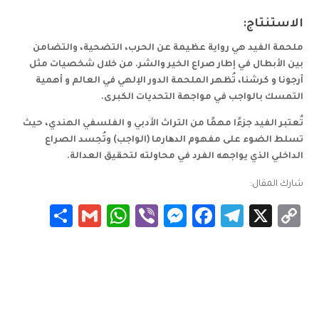
الاستنتاج:
ملحمة الفيد هي رواية عظيمة عن الحرب، التضحية، والتضامن
بين الأبطال في إطار صراع الخير والشر. من خلال شخصيات مثل
أرجونا و كرشنا، تُظهر الملحمة الدور الإلهي في العالم و أهمية
التمسك بالواجب في مواجهة التحديات الكبرى.
تُعتبر الفيد جزءًا مهمًا من التراث الأدبي و الفلسفي الهندي، حيث
تسلط الضوء على مفهوم الدھارما (الواجب) وتُجسد الصراع
الداخلي الذي يواجهه الفرد في محاولته لتحقيق العدالة.
شارك المقال:
Share
WhatsApp
Gmail
Messenger
Viber
Facebook
Telegram
Copy
X
Link