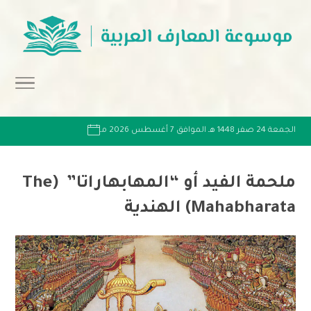
الجمعة 24 صفر 1448 هـ الموافق 7 أغسطس 2026 مـ
ملحمة الفيد أو “المهابهاراتا” (The
Mahabharata) الهندية