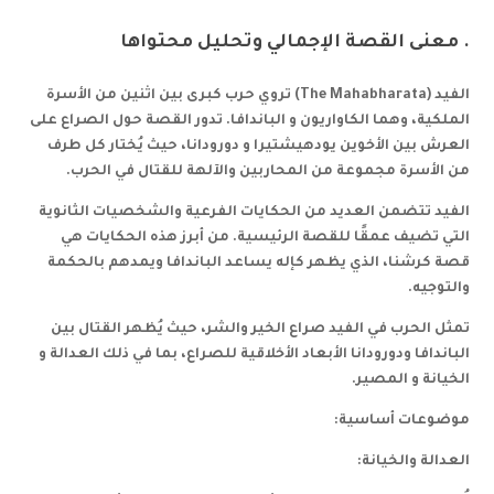
. معنى القصة الإجمالي وتحليل محتواها
الفيد (
The Mahabharata
) تروي حرب كبرى بين اثنين من الأسرة
الملكية، وهما الكاواريون و الباندافا. تدور القصة حول الصراع على
العرش بين الأخوين يودهيشتيرا و دورودانا، حيث يُختار كل طرف
من الأسرة مجموعة من المحاربين والآلهة للقتال في الحرب.
الفيد تتضمن العديد من الحكايات الفرعية والشخصيات الثانوية
التي تضيف عمقًا للقصة الرئيسية. من أبرز هذه الحكايات هي
قصة كرشنا، الذي يظهر كإله يساعد الباندافا ويمدهم بالحكمة
والتوجيه.
تمثل الحرب في الفيد صراع الخير والشر، حيث يُظهر القتال بين
الباندافا ودورودانا الأبعاد الأخلاقية للصراع، بما في ذلك العدالة و
الخيانة و المصير.
موضوعات أساسية:
العدالة والخيانة: