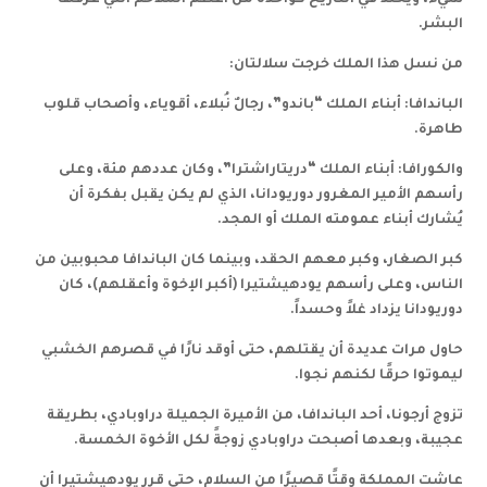
البشر.
من نسل هذا الملك خرجت سلالتان:
الباندافا: أبناء الملك “باندو”، رجالٌ نُبلاء، أقوياء، وأصحاب قلوب
طاهرة.
والكورافا: أبناء الملك “دريتاراشترا”، وكان عددهم مئة، وعلى
رأسهم الأمير المغرور دوريودانا، الذي لم يكن يقبل بفكرة أن
يُشارك أبناء عمومته الملك أو المجد.
كبر الصغار، وكبر معهم الحقد، وبينما كان الباندافا محبوبين من
الناس، وعلى رأسهم يودهيشتيرا (أكبر الإخوة وأعقلهم)، كان
دوريودانا يزداد غلاً وحسداً.
حاول مرات عديدة أن يقتلهم، حتى أوقد نارًا في قصرهم الخشبي
ليموتوا حرقًا لكنهم نجوا.
تزوج أرجونا، أحد الباندافا، من الأميرة الجميلة دراوبادي، بطريقة
عجيبة، وبعدها أصبحت دراوبادي زوجةً لكل الأخوة الخمسة.
عاشت المملكة وقتًا قصيرًا من السلام، حتى قرر يودهيشتيرا أن