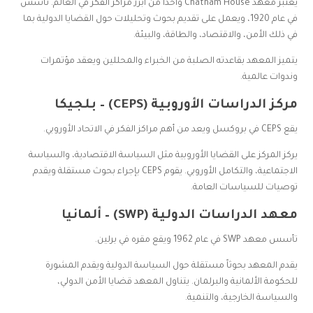
يعتبر معهد Chatham House واحداً من أبرز مراكز الفكر في العالم. تأسس
في عام 1920، ويعمل على تقديم بحوث وتحليلات حول القضايا الدولية بما
في ذلك الأمن، والاقتصاد، والطاقة، والبيئة.
يتميز المعهد بقاعدته الصلبة من الخبراء والمحللين ويعقد مؤتمرات
وندوات عالمية.
مركز الدراسات الأوروبية (CEPS) – بلجيكا
يقع CEPS في بروكسل ويعد من أهم مراكز الفكر في الاتحاد الأوروبي.
يركز المركز على القضايا الأوروبية مثل السياسة الاقتصادية، والسياسة
الاجتماعية، والتكامل الأوروبي. يقوم CEPS بإجراء بحوث مستقلة ويقدم
توصيات للسياسات العامة.
معهد الدراسات الدولية (SWP) – ألمانيا
تأسس معهد SWP في عام 1962 ويقع مقره في برلين.
يقدم المعهد بحوثاً مستقلة حول السياسة الدولية ويقدم المشورة
للحكومة الألمانية والبرلمان. يتناول المعهد قضايا الأمن الدولي،
والسياسة الخارجية، والتنمية.