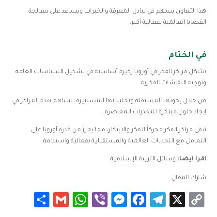
هذا التعاون يسهم في تبادل المعرفة والخبرات ويساعد على معالجة
القضايا العالمية بفعالية أكبر.
في الختام
تشكل مراكز الفكر في أوروبا ركيزة أساسية في تشكيل السياسات العامة
وتوجيه النقاشات الفكرية.
من خلال بحوثها المستقلة وتحليلاتها المستنيرة، تساهم هذه المراكز في
إيجاد حلول مبتكرة للتحديات المعاصرة.
تبقى مراكز الفكر محركاً للفكر والابتكار، مما يعزز من قدرة أوروبا على
التعامل مع التحديات العالمية والمستقبلية بفعالية واستدامة.
اقرا ايضا:
وسائل التربية الإسلامية
شارك المقال:
Share
WhatsApp
Gmail
Messenger
Viber
Facebook
Telegram
Copy
X
Link