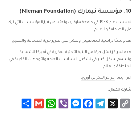
10.
مؤسسة نيمارك (Nieman Foundation)
تأسست عام 1938 في جامعة هارفارد، وتعتبر من أبرز المؤسسات التي تركز
على الصحافة والإعلام.
تقدم منحًا دراسية للصحفيين وتعمل على تعزيز حرية الصحافة والتعبير.
هذه المراكز تمثل جزءًا من البنية التحتية الفكرية في أميركا الشمالية،
وتسهم بشكل كبير في تشكيل السياسات العامة والتوجهات الفكرية في
المنطقة والعالم.
اقرا ايضا:
مراكز الفكر في أوروبا
شارك المقال:
Share
WhatsApp
Gmail
Messenger
Viber
Facebook
Telegram
Copy
X
Link