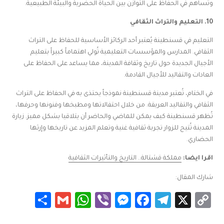
وتُساهم في الحفاظ على التوازن بين الحياة الحضرية والبيئة الطبيعية.
10. التعليم والتراث الثقافي
التعليم في قسنطينة يُعتبر أحد الركائز الأساسية للحفاظ على التراث
الثقافي. المدارس والمؤسسات التعليمية تُولي اهتماماً كبيراً بتعليم
الأجيال الجديدة حول تاريخ وثقافة المدينة، مما يساعد على الحفاظ على
العادات والتقاليد للأجيال القادمة.
في الختام، تُعتبر مدينة قسنطينة نموذجاً يحتذى به في الحفاظ على التراث
الثقافي والتقاليد العريقة. من خلال احتفالاتها ومطبخها وفنونها وحرفها،
تُظهر قسنطينة كيف يمكن للماضي والحاضر أن يتلاقيا بشكل مميز. زيارة
المدينة تُتيح للزوار تجربة ثقافية غنية وتعلم المزيد عن تاريخها وإرثها
الحضاري.
اقرا ايضا:
مملكة قشتالة.. التاريخ والتأثيرات الثقافية
شارك المقال:
Share
WhatsApp
Gmail
Messenger
Viber
Facebook
Telegram
Copy
X
Link