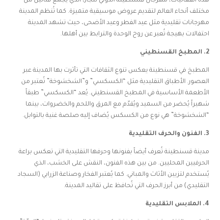
هذه الفعاليات، مهرجان قسنطينة الدولي للجاز، الذي يجمع فنانين من
مختلف أنحاء العالم لتقديم عروض موسيقية متميزة. كما تُنظم المدينة
مهرجانات تقليدية مثل عيد الفطر وعيد الأضحى، حيث تشهد المدينة
احتفالات بهيجة تُعبر عن روح الوحدة والترابط بين أهلها.
2. المطبخ القسنطيني
المطبخ في قسنطينة يعكس تنوع الثقافات التي تأثرت بها المدينة عبر
العصور. الأطباق التقليدية مثل “الكسكسي” و”الشخشوخة” تُعتبر من
الأطعمة الأساسية في المطبخ القسنطيني. يُعد “الكسكسي” طبقاً
شهيراً يُحضر من السميد ويُقدّم مع المرق واللحم والخضروات، بينما
“الشخشوخة” هي نوع من الكسكس يُضاف إليه صلصة غنية بالتوابل.
3. الفنون والحرف التقليدية
مدينة قسنطينة تُعرف أيضاً بفنونها وحرفها التقليدية التي تعكس براعة
الحرفيين المحليين. من بين هذه الفنون، النقش على الخشب، الذي
يُستخدم لتزيين الأثاث والمباني. كما يُعتبر الفخار وصناعة الزرابي (السجاد
التقليدي) من أبرز الحرف التي تُحافظ على تقاليد المدينة.
4. الملابس التقليدية