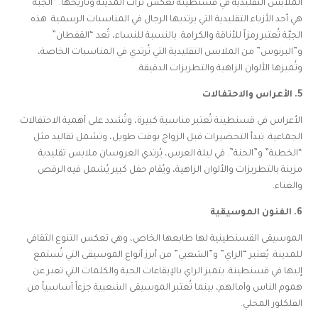
الملابس التقليدية في قسنطينة تعكس تراث المدينة وتاريخها. “الجبّة”
هي أحد الأزياء التقليدية التي يرتديها الرجال في المناسبات الرسمية. هذه
الجبّة تُعتبر رمزاً للأناقة والكرامة. بالنسبة للنساء، تُعد “القفطان”
و”البرنوس” من الملابس التقليدية التي تُرتدي في المناسبات الخاصة،
وتُميزها الألوان الزاهية والتطريزات الدقيقة.
5. الأعراس والاحتفالات
الأعراس في قسنطينة تُعتبر مناسبة كبيرة، وتُشدد على أهمية الاحتفالات
الجماعية. تبدأ التحضيرات قبل الزواج بوقت طويل، وتشمل تقاليد مثل
“الخطبة” و”الحنة”. في ليلة العرس، يُرتدي العروسان ملابس تقليدية
مزينة بالتطريزات والألوان الزاهية، ويُقام حفل كبير يُشمل فيه الرقص
والغناء.
6. الفنون الموسيقية
الموسيقى القسنطينية لها طابعها الخاص، وهي تعكس التنوع الثقافي
للمدينة. يُعتبر “الراي” و”الشعبي” من أبرز أنواع الموسيقى التي تُستمع
إليها في قسنطينة. يتميز الراي بالإيقاعات الحية والكلمات التي تعبر عن
هموم الناس وآمالهم، بينما تُعتبر الموسيقى الشعبية جزءاً أساسياً من
الفلكلور المحلي.