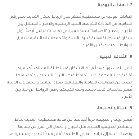
7. العادات اليومية
العادات اليومية في قسنطينة تُظهر مدى ارتباط سكان المدينة بجذورهم
الثقافية. من العادات الشائعة، التحية الرسمية والاحترام المتبادل بين
الأفراد، وتُعتبر “الضيافة” سمة مميزة في تعاملات الناس. أيضاً، يُولي
سكان قسنطينة أهمية كبيرة للأسرة والتجمعات العائلية، مما يعزز
الروابط الاجتماعية بين الأفراد.
8. الثقافة الدينية
الدين يلعب دوراً مهماً في حياة سكان قسنطينة. المساجد تُعد مراكز
ثقافية ودينية مهمة، حيث يُحتفظ فيها بالتراث الإسلامي ويُعقد فيها
العديد من الفعاليات الثقافية والتعليمية. صلاة الجمعة والاحتفالات الدينية
تُعتبر مناسبات هامة تُجسد وحدة المجتمع وتعزز الروابط الروحية بين
الأفراد.
9. البيئة والطبيعة
تُعتبر البيئة والطبيعة جزءاً أساسياً من ثقافة قسنطينة. المدينة تُحاط
بالمناظر الطبيعية الخلابة، مثل الجبال والأنهار، التي تُعزز من جمالها
وتضيف قيمة إلى تراثها الثقافي. الطبيعة تُعتبر ملاذاً للهدوء والاسترخاء،