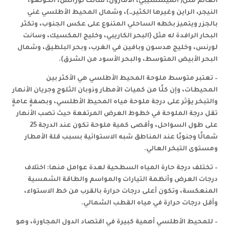
العالم مثل( الميسسيبي، الأمازون، سانت لورانس، الكونغو،
النيجر، الراين وغيرها الكثير…)، وشمال المحيط الأطلسي غني
بالجزر ويتميز بخطه الساحلي المتنوع على عكس الجنوب، وتكثر
البحار الرافدة له مثل (البحر الكاريبي، وخليج المكسيك، وسانت
لورنس، وخليج هدسون وبافين في الغرب، وبحر البلطيق، وشمال
البحر الأبيض المتوسط، والبحر الأسود من الشرق).
– تعتبر متوسط ملوحة المحيط الأطلسي هي الأكثر بين
المحيطات، وإن كلًا من كميات الأمطار وذوبان الثلوج وجريان الأنهار
والتبخر يؤثر على درجة ملوحة مياه المحيط الأطلسي، وبصفةٍ عامةٍ
تقل درجة الملوحة في خطوط العرض المرتفعة حيث تصب الأنهار
على طول السواحل، وأقصى كمية ملوحة تكون عند الدرجة 25
شمالًا وجنوبًا عند المناطق شبه الاستوائية بسبب قلة الأمطار
ومستوى التبخر العالي
.
– تختلف درجة حارة المياه السطحية لعدة عوامل منها: اختلاف
درجات العرض وأنظمة التيارات والمواسم والطاقة الشمسية
المنعكسة، وتكون أعلى درجات حرارة بالقرب من خط الاستواء،
وأقل درجات حرارة في مياه القطب الشمالي
.
– للمحيط الأطلسي أهمية كبيرة في اقتصاد الدول المجاورة، وهو