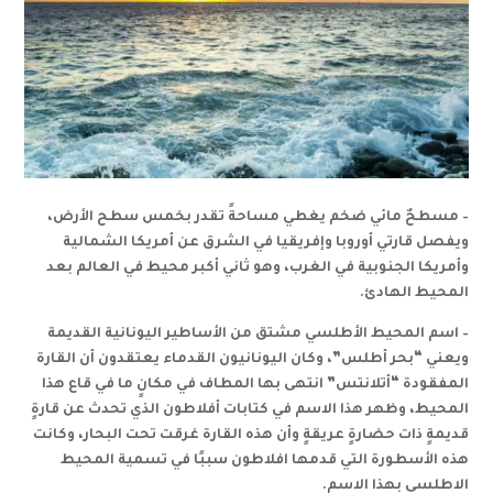
– مسطحٌ مائي ضخم يغطي مساحةً تقدر بخمس سطح الأرض،
ويفصل قارتي أوروبا وإفريقيا في الشرق عن أمريكا الشمالية
وأمريكا الجنوبية في الغرب، وهو ثاني أكبر محيط في العالم بعد
المحيط الهادئ
.
– اسم المحيط الأطلسي مشتق من الأساطير اليونانية القديمة
ويعني “بحر أطلس”، وكان اليونانيون القدماء يعتقدون أن القارة
المفقودة “أتلانتس” انتهى بها المطاف في مكانٍ ما في قاع هذا
المحيط، وظهر هذا الاسم في كتابات أفلاطون الذي تحدث عن قارةٍ
قديمةٍ ذات حضارةٍ عريقةٍ وأن هذه القارة غرقت تحت البحار، وكانت
هذه الأسطورة التي قدمها افلاطون سببًا في تسمية المحيط
الاطلسي بهذا الاسم
.