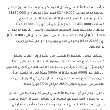
– يأخذ المحيط الأطلسي شكل الحرف
S
وتبلغ مساحته دون البحار
التابعة له ما يقارب (82,440,000 كيلو مترًا مربعًا) أي (31,830,000
ميلًا مربعًا)، وإذا أضفنا البحار التابعة لهذا المحيط تصبح
مساحته (106,460,000 كيلو مترًا مربعًا) أي (41,100,000 ميلًا
مربعًا)، متوسط عمق المحيط الأطلسي والبحار التابعة له يقدر بـ
(3300 مترًا) أي (10,925 قدما) وأقصى عمق له يصل إلى ( 8380 مترًا)
أي ( 27493 قدمًا) وهو في خندق بورتريكو الواقع شمال جزيرة
بورتوريكو
.
– يختلف عرض المحيط الأطلسي من الشرق إلى الغرب بشكلٍ
كبير، حيث تبلغ المسافة بين نيوفاوندلاند و إيرلندا حوالي (3320
كيلو مترًا) أي (2060 ميلًا)، وتتسع هذه المسافة في أقصى الجنوب
إلى أكثر من (4800 كيلو مترًا) أي (3000 ميلًا) قبل أن تضيق مرةً
أخرى، حيث تبلغ المسافة من كيب ساو روكي في البرازيل إلى كيب
بالمس في ليبيريا حوالي (2850 كم) أي (1770 ميل) فقط
.
– على الرغم من أن المحيط الأطلسي ليس أكبر محيطٍ في العالم
إلا أنه يحتوي أكبر تصريفٍ للمياه في العالم، حيث أن القارات على
جانبي المحيط الأطلسي تنحدر نحوه فتصب فيه أكبر الأنهار في