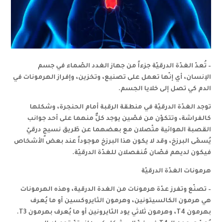
–
تُعدّ الغدّة الدرقيّة
جزءاً من جهاز الغدد الصّماء
في جسم
الإنسان، أي إنّها تعمل على تصنيع، وتخزين، وإفراز الهرمونات في
الدم كي تصل إلى خلايا الجسم.
توجد الغدّة الدرقيّة في منطقة الرقبة أمام الحنجرة، وشكلها
كالفراشة، وتتكوّن من فصّين يوجد كلٌّ منهما على أحد جوانب
القصبة الهوائية متّصلان مع بعضهما عن طَريق نسيجٍ درقيّ
يُسمّى البرزخ
، وقد لا يكون هذا البرزخ موجوداً عند بعض الأشخاص
فيكون لديهم فصّان مُنفصلان للغدّة الدرقيّة.
هرمونات الغدّة الدرقيّة
–
تصنّع وتفرز عدّة هرمونات من الغدة الدرقية، وهذه الهرمونات
هي هرمون الكالسيتونين
، وهرمون الثايروكسين
أو ما يُعرف
بهرمون
T4
، وهرمون ثلاثي يود الثايرونين
أو ما يُعرف بهرمون
T3
.