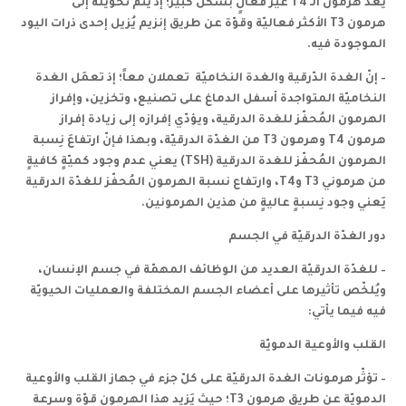
يُعدّ هرمون الـ
T4
غير فعّالٍ بشكل كبير؛ إذ يتمّ تحويله إلى
هرمون
T3
الأكثر فعاليّة وقوّة عن طريق إنزيم يُزيل إحدى ذرات اليود
الموجودة فيه.
–
إنّ الغدة الدّرقية والغدة النخاميّة
تعملان معاً؛ إذ تعمَل الغدة
النخاميّة المتواجدة أسفل الدماغ على تصنيع، وتخزين، وإفراز
الهرمون المُحفّز للغدة الدرقية
، ويؤدّي إفرازه إلى زيادة إفراز
هرمون
T4
وهرمون
T3
من الغدّة الدرقيّة، وبهذا فإنّ ارتفاعَ نِسبة
الهرمون المُحفّز للغدة الدرقية (
TSH
) يعني عدم وجود كميّةٍ كافيةٍ
من هرموني
T3
و
T4
، وارتفاع نسبة الهرمون المُحفّز للغدّة الدرقية
يَعني وجود نِسبةٍ عاليةٍ من هذين الهرمونين.
دور الغدّة الدرقيّة في الجسم
–
للغدّة الدرقيّة العديد من الوظائف المهمّة في جسم الإنسان،
ويُلخّص تأثيرها على أعضاء الجسم المختلفة والعمليات الحيويّة
فيه فيما يأتي:
القلب والأوعية الدمويّة
–
تؤثّر هرمونات الغدة الدرقيّة على كلّ جزء في جهاز القلب والأوعية
الدمويّة عن طريق هرمون
T3
؛ حيث يَزيد هذا الهرمون قوّة وسرعة