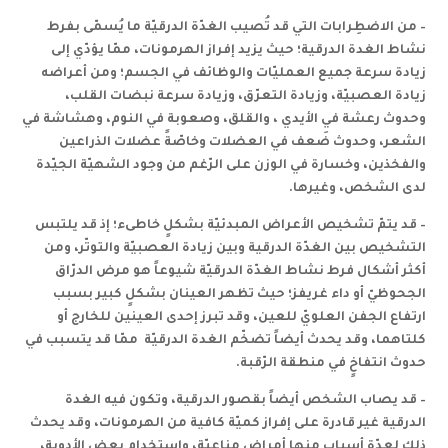
–
من الاضطِرابات التي قد تُصيب الغدّة الدرقيّة ما يُسمّى بفرط
نشاط الغدة الدرقية
؛ حيث يزيد إفراز الهرمونات، ممّا يؤدّي إلى
زيادة سرعة جميع العمليّات والوظائف في الجسم؛ ومن أعراضه
زيادة العصبيّة، وزيادة التعرّق، وزيادة سرعة نبضات القلب،
وحدوث رعشة في الأيدي
، والقلق، وصعوبة في النوم، وهشاشة في
الشعر، وحدوث ضَعف في العضلات وخاصّةً عضلات الذراعين
والفخذين، وخسارة في الوزن على الرّغم من وجود الشهيّة الجيّدة
لدى الشخص، وغيرها.
–
قد يتمّ تشخيص الأعراض المبدئيّة بشكلٍ خاطىء؛ إذ قد يلتبس
التشخيص بين الغدّة الدرقية وبين زيادة العصبيّة والتوتّر، ومن
أكثر أشكال فرط نشاط الغدّة الدرقيّة شيوعاً هو مرض الدرّاق
الجحوظيّ أو داء غريفز
؛ حيث تظهر العينان بشكلٍ كبير بسبب
ارتفاع الجفن العلويّ للعين، وقد تبرز إحدى العينين للخارج أو
كلتاهما، وقد يحدث أيضاً تضخّم الغدة الدرقيّة
ممّا قد يتسبب في
حدوث انتفاخٍ في منطقة الرّقبة.
–
قد يصاب الشخص أيضاً بقصور الدرقية
، وتكون فيه الغدة
الدرقية غير قادرة على إفراز كميّة كافية من الهرمونات، وقد يحدث
ذلك لعدّة أسبابٍ منها أمراض مناعيّة، واستخدام بعض الأدوية،