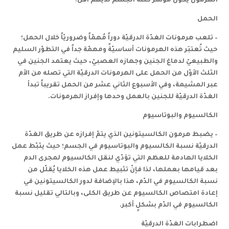
الهرمون يكون مؤشّر كتلة الجسم لديهم أقل.
الحمل
–
تلعب هرمونات الغدّة الدرقيّة دوراً مُهمّاً وضروريّاً خلال الحمل؛
حيث تُعتبَر هذه الهرمونات أساسيّةً ومهمّة جداً في التطوّر السليم
والطبيعيّ لدماغ الجنين وجهازه العصبيّ، حيث يعتمد الجنين في
الثلث الأوّل من الحمل على الهرمونات الدرقيّة التي تصله من الأم
عبر المشيمة، وفي الأسبوع الثاني عشر من الحمل تقريباً تبدأ
الغدّة الدرقيّة للجنين بالعمل وحدها وإفراز الهرمونات.
الكالسيوم والبوتاسيوم
–
يضبط هرمون الكالسيتونين الذي يتمّ إفرازه عن طريق الغدّة
الدرقيّة نسبة الكالسيوم والبوتاسيوم في الجسم؛ حيث يثبّط عمل
الخلايا الهادمة للعظم
التي تؤدّي لنقل الكالسيوم لمجرى الدم
بعد قيامها بعملها، لذا فإنّ تثبيط عمل هذه الخلايا يُقلّل من
نسبة الكالسيوم في الدّم، هذا بالإضافة لدور الكالسيتونين في
إعادة امتصاص الكالسيوم عن طريق الكلى، وبالتالي تقليل نسبة
الكالسيوم في الدّم بشكلٍ أكبر.
اضطرابات الغدّة الدرقيّة