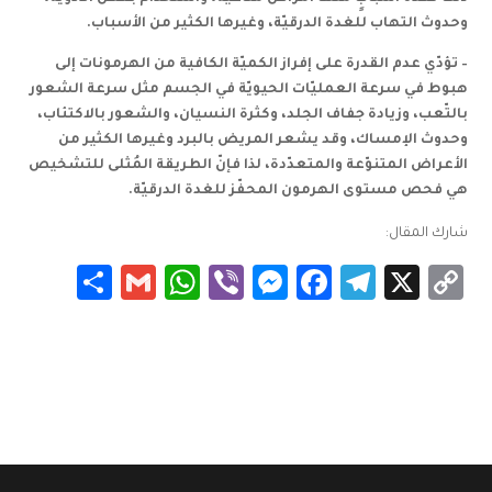
وحدوث التهاب للغدة الدرقيّة، وغيرها الكثير من الأسباب.
–
تؤدّي عدم القدرة على إفراز الكميّة الكافية من الهرمونات إلى
هبوط في سرعة العمليّات الحيويّة في الجسم مثل سرعة الشعور
بالتّعب، وزيادة جفاف الجلد، وكثرة النسيان، والشعور بالاكتئاب،
وحدوث الإمساك، وقد يشعر المريض بالبرد وغيرها الكثير من
الأعراض المتنوّعة والمتعدّدة، لذا فإنّ الطريقة المُثلى للتشخيص
هي فحص مستوى الهرمون المحفّز للغدة الدرقيّة.
شارك المقال:
Share
WhatsApp
Gmail
Messenger
Viber
Facebook
Telegram
Copy
X
Link