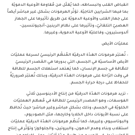
انقباض القلب وانبساطه، كما يُقلّل من مُقاومة الأوعية الدمويّة
بما فيها الشرايين التاجيّة. تؤثّر الهرمونات بشكل غير مباشر أيضاً
على جهاز القلب والأوعية الدمويّة عن طريق تأثيرها على الجهاز
العصبيّ التلقائيّ
، وتأثيرها على نظام الرينين-أنجيوتنسين-
ألدوستيرون
، وفاعليّة الأوعية الدموية، وغيرها.
عمليّات الأيض
–
تُعتبَر هرمونات الغدّة الدرقيّة المُنظّم الرئيسيّ لسرعة عمليّات
الأيض الأساسيّة في الجسم
، التي بدورها هي المَصدر الرئيسيّ
للطّاقة في جسم الإنسان، كما يَعتمد استهلاك الجسم للطاقة
في وقت الرّاحة
على هرمونات الغدّة الدرقيّة، وبذلك تُعتبَر ضروريّةً
للحفاظ على درجة حرارة الجسم.
–
تزيد هرمونات الغدّة الدرقيّة من إنتاج الأدينوسين ثلاثي
الفوسفات
، وهو المصدر الرئيسيّ للطاقة في مُعظم العمليّات
الخلويّة في الجسم، وذلك بشكلٍ مباشر وغير مباشر؛ حيث تُحافظ
على نسبة الأيونات داخل الخلايا وخارجها، مثل الصوديوم،
والبوتاسيوم، وغيرها، كما تُنظّم هرمونات الغدّة الدرقيّة عمليّات
استقلاب وبناء وهدم الدهون، والبروتين، والجلوكوز؛ وتؤثّر في إنتاج