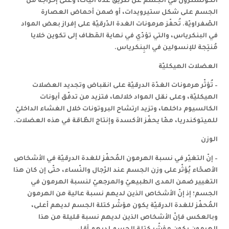
الكولسترول في الجسم عن طريق عدّة آليّات، وعلى إخراجه من
الجسم على شكل ستيرويدات، أو ضمن أحماض العصارة
الصّفراويّة. تُحفّز هرمونات الغدة الدّرقيّة على إفراز بعض المواد
في البنكرياس، والتي تؤدّي في نهاية المَطاف إلى تكوين خلايا
مُنتِجة للإنسولين في البِنكرياس.
العضلات الهيكليّة
–
تُؤثّر هرمونات الغدّة الدرقيّة على انقباض وتجديد العضلات
الهيكليّة
، وعلى نقل المواد خلالها، فتزيد من تدفّق أيونات
الكالسيوم داخلها، وتزيد ارتشاح البروتونات خلال الغشاء الداخليّ
للميتوكندريا، ممّا يحفّز الأكسدة وإنتاج الطّاقة في هذه العضلات.
الوزن
–
إنّ التغيّر في نسبة الهرمون المُحفّز للغدة الدرقيّة في الأشخاص
الأصحّاء يُؤثّر على وزن الجسم عند الرّجال والنّساء، حتّى إن كان هذا
التغيير ضمن المدى الطبيعيّ والمرجعيّ لنسبة الهرمون في
الجسم؛ إذ إنّ الأشخاص الذين لديهم نسبة عالية من الهرمون
المُحفّز للغدة الدرقيّة يكون مؤشّر كتلة الجسم
لديهم أعلى،
وبالعكس فإنّ الأشخاص الذين لديهم نسبة قليلة من هذا