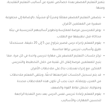
يتميز التعليم المصغر بعدة خصائص تميزه عن أساليب التعليم التقليدية،
ومنها:
يتضمن التعليم المصغر معلمًا ومدربًا أو مشرفًا، بالإضافة إلى مجموعة
صغيرة من المعلمين الأقران.
يوفر للمدرسين فرصة لممارسة وتطوير أساليبهم التدريسية في بيئة
محاكاة قبل تطبيقها مع الطلاب.
يقوم المعلم بإجراء درس قصير يتراوح بين 5 إلى 20 دقيقة، مستخدمًا
طرق وأساليب تدريس يراها مناسبة.
تركز جلسات التعليم المصغر على مهارة تدريس واحدة في كل مرة، مما
يتيح للمعلمين فرصة إتقان كل تقنية من خلال التخطيط والتدريس
المتكرر، مع إجراء تعديلات بناءً على ملاحظات الأقران.
قد يتم تسجيل الجلسات لمراجعتها لاحقًا، ويتلقى المعلم ملاحظات
من المدرب وزملائه، حيث يجب أن تكون هذه الملاحظات محددة
ومتوازنة، تشمل نقاط القوة والضعف.
يقوم المعلم بإعادة تدريس نفس الدرس بعد دمج التغذية الراجعة
لتحسين المهارات والأساليب.