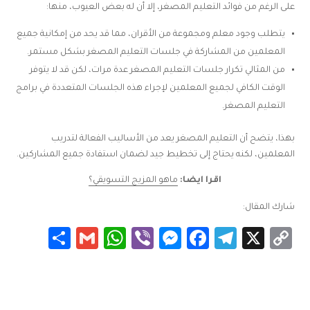
على الرغم من فوائد التعليم المصغر، إلا أن له بعض العيوب، منها:
يتطلب وجود معلم ومجموعة من الأقران، مما قد يحد من إمكانية جميع
المعلمين من المشاركة في جلسات التعليم المصغر بشكل مستمر.
من المثالي تكرار جلسات التعليم المصغر عدة مرات، لكن قد لا يتوفر
الوقت الكافي لجميع المعلمين لإجراء هذه الجلسات المتعددة في برامج
التعليم المصغر.
بهذا، يتضح أن التعليم المصغر يعد من الأساليب الفعالة لتدريب
المعلمين، لكنه يحتاج إلى تخطيط جيد لضمان استفادة جميع المشاركين.
اقرا ايضا:
ماهو المزيج التسويقي؟
شارك المقال:
Share
WhatsApp
Gmail
Messenger
Viber
Facebook
Telegram
Copy
X
Link