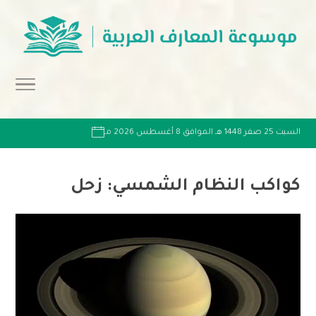
السبت 25 صفر 1448 هـ الموافق 8 أغسطس 2026 مـ
كواكب النظام الشمسي: زحل