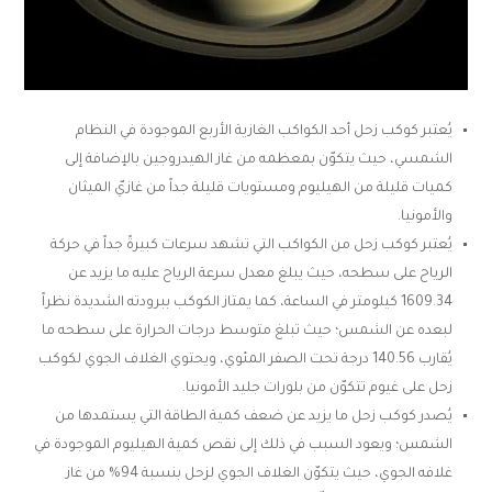
يُعتبر كوكب زحل أحد الكواكب الغازية الأربع الموجودة في النظام
الشمسي، حيث يتكوّن بمعظمه من غاز الهيدروجين بالإضافة إلى
كميات قليلة من الهيليوم ومستويات قليلة جداً من غازيّ الميثان
والأمونيا.
يُعتبر كوكب زحل من الكواكب التي تشهد سرعات كبيرةً جداً في حركة
الرياح على سطحه، حيث يبلغ معدل سرعة الرياح عليه ما يزيد عن
1609.34 كيلومتر في الساعة، كما يمتاز الكوكب ببرودته الشديدة نظراً
لبعده عن الشمس؛ حيث تبلغ متوسط درجات الحرارة على سطحه ما
يُقارب 140.56 درجة تحت الصفر المئوي، ويحتوي الغلاف الجوي لكوكب
زحل على غيوم تتكوّن من بلورات جليد الأمونيا.
يُصدر كوكب زحل ما يزيد عن ضعف كمية الطاقة التي يستمدها من
الشمس؛ ويعود السبب في ذلك إلى نقص كمية الهيليوم الموجودة في
غلافه الجوي، حيث يتكوّن الغلاف الجوي لزحل بنسبة 94% من غاز