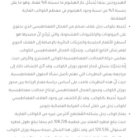
الهيدروجين بينما يُشكّل غاز الهيليوم ما نسبته 6% فقط، وهو ما يقل
بنسبة 3% عن نسبة وجود الهيليوم في معظم الكواكب الغازية
العملاقة .
يُحيط بكوكب زحل غلاف ضخم من المجال المغناطيسي الذي يحتوي
على البروتونات والإلكترونات المشحونة، والتي يُرجّح أنّ مصدرها هو
أسطح الأقمار الجليدية والجزيئات الدائرية بالإضافة إلى الغلاف الجوي
لقمر تيتان التابع للكوكب، ويتحرّك المجال المغناطيسي للكوكب
بعكس حركة المجالات المغناطيسية لكوكبي المشتري والأرض حيث
إنّه يتحرّك بشكلٍ مُحاذٍ لمحور دوران الكوكب، وقد أدّى اكتشاف ذلك إلى
مراجعة بعض النظريات التي تهتم بأصل نشأة الحقول المغناطيسية،
حيث أنّ هذه النظريات قامت على أساس دراسة مقدار الإزاحة بين محور
دوران الكوكب ومحور المجال المغناطيسي لإنتاج مجالات مغناطيسية
كبيرة تُحيط بالكوكب، وقد تمّ الكشف عن وجود الغلاف المغناطيسي
لكوكب زحل من خلال أبحاث المركبة الفضائية بايونير.
يمتاز كوكب زحل بشكله المُفلطح أكثر من غيره من الكواكب الغازية،
حيث يبلغ قطره الممتد بين قطبيه 108,728 كم بينما يبلغ طول قطره
الاستوائي 120,536 كم، وقد تكوّن هذا الشكل نتيجة سرعة دوران الكوكب