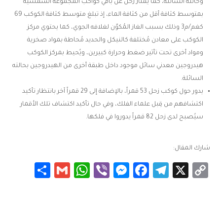
وحالته السائلة، كما يمتاز زحل عن باقي كواكب المجموعة الشمسية
بمتوسط كثافة أقل من كثافة الماء، إذ تبلغ متوسط كثافة الكوكب 69
كغم/م3 وذلك بسبب الغاز المُكوّن لغلافه الجوي، كما يحتوي مركز
الكوكب على معادن مُختلفة كالنيكل والحديد مُحاطة بمواد صخرية
ومواد أخرى تحت تأثير ضغط وحرارة كبيرين، ويُحيط بمركز الكوكب
هيدروجين معدني سائل موجود داخل طبقة أخرى من الهيدروجين بحالته
السائلة.
يدور حول كوكب زحل 53 قمراً، بالإضافة إلى 29 قمراً آخر بانتظار تأكيد
اكتشافهم من قِبل علماء الفلك، وفي حال تأكيد اكتشاف تلك الأقمار
سيُصبح لدى زحل 82 قمراً يدوروا في فلكها.
شارك المقال:
Share
WhatsApp
Gmail
Messenger
Viber
Facebook
Telegram
Copy
X
Link