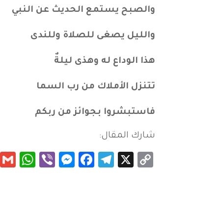
والصبح يستمع الحديث عن النب
والليل يصغى للصلاة وللندى 
هذا الوداع له وهذى ليلةٌ ع
تتنزل الأملاك من رب السما 
فاستبشروا بجوائز من ربكم 
شارك المقال:
App
essenger
Viber
Facebook
Telegram
Copy
X
Link