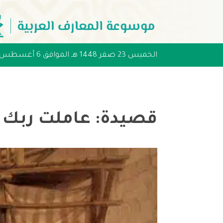
الخميس 23 صفر 1448 هـ الموافق 6 أغسطس 2026 مـ
قصيدة: عاملت ربك و