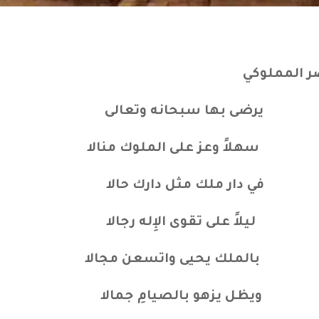
ر المملوكي
 يرضى بها سبحانه وتعالى
سهلاً وعز على الملوك منالا
في دار ملك مثل دارك حالا
لاً على تقوى الإِله رجالا
بالملك يحيى واتسعن مجالا
 ويظل يزهو بالصيامِ جمالا