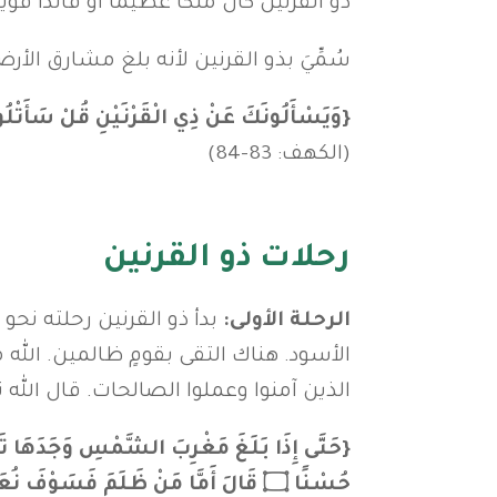
ذو القرنين كان ملكًا عظيمًا أو قائدًا 
سُمِّيَ بذو القرنين لأنه بلغ مشارق الأر
{وَيَسْأَلُونَكَ عَنْ ذِي الْقَرْنَيْنِ قُلْ سَأَتْلُو عَلَيْكُمْ مِنْهُ ذِكْرًا ۝ إِنَّا مَكَّنَّا لَهُ فِي
(الكهف: 83-84)
رحلات ذو القرنين
الرحلة الأولى:
بدأ ذو القرنين رحلته نح
الأسود. هناك التقى بقومٍ ظالمين. الله 
الذين آمنوا وعملوا الصالحات. قال الله ت
{حَتَّى إِذَا بَلَغَ مَغْرِبَ الشَّمْسِ وَجَدَهَا تَغْرُب