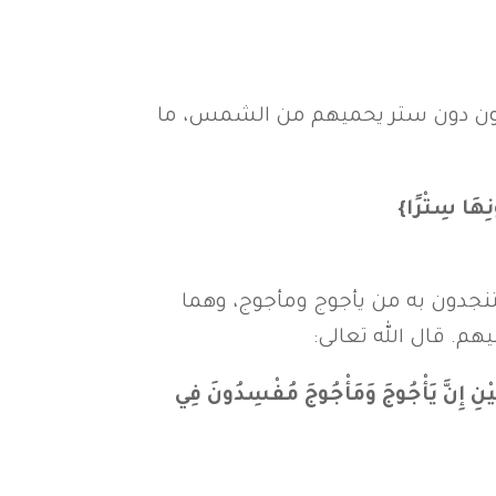
شون دون ستر يحميهم من الشمس، ما
تنجدون به من يأجوج ومأجوج، وهما
هم. قال الله تعالى:
هِمَا قَوْمًا لَا يَكَادُونَ يَفْقَهُونَ قَوْلًا ۝ قَالُوا يَا ذَا الْقَرْنَيْنِ إِنَّ يَأْجُوجَ وَمَأْجُوجَ مُفْسِدُونَ فِي