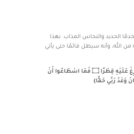
مًا الحديد والنحاس المذاب. بهذا
من الله، وأنه سيظل قائمًا حتى يأتي
{آتُونِي زُبَرَ الْحَدِيدِ ۖ حَتَّى إِذَا سَاوَى بَيْنَ الصَّدَفَيْنِ قَالَ انفُخُوا ۖ حَتَّى إِذَا جَعَلَهُ نَارًا قَالَ آتُونِي أُفْرِغْ عَلَيْهِ قِطْرًا ۝ فَمَا اسْطَاعُوا أَنْ