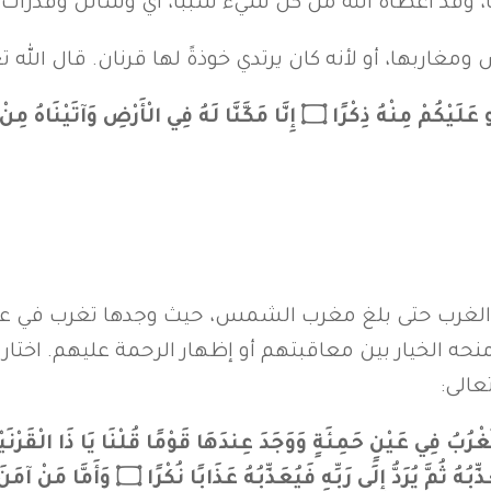
قويًا، وقد أعطاه الله من كل شيء سببًا، أي وسائل وقدرات
ض ومغاربها، أو لأنه كان يرتدي خوذةً لها قرنان. قال الل
 الْأَرْضِ وَآتَيْنَاهُ مِنْ كُلِّ شَيْءٍ سَبَبًا}
و الغرب حتى بلغ مغرب الشمس، حيث وجدها تغرب في عين
منحه الخيار بين معاقبتهم أو إظهار الرحمة عليهم. اختار
عالى:
ُ فِي عَيْنٍ حَمِئَةٍ وَوَجَدَ عِندَهَا قَوْمًا قُلْنَا يَا ذَا الْقَرْنَيْنِ إ
حُسْنًا ۝ قَالَ أَمَّا مَنْ ظَلَمَ فَسَوْفَ نُعَذِ