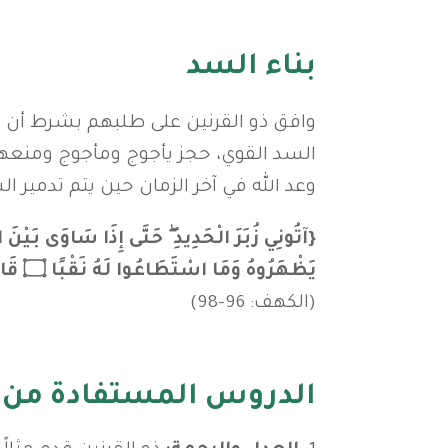
بناء السد
وافق ذو القرنين على طلبهم بشرط أن يس
السد القوي، حجز يأجوج ومأجوج ومنعهم م
وعد الله في آخر الزمان حين يتم تدمير ال
يَظْهَرُوهُ وَمَا اسْتَطَاعُوا لَهُ نَقْبًا ۝ قَالَ هَذَا رَحْمَةٌ مِنْ رَبِّي ۖ فَإِذَا جَاءَ وَعْدُ رَبِّي جَعَلَهُ دَكَّاءَ ۖ وَكَانَ وَعْدُ رَبِّي حَقًّا}
(الكهف: 96-98)
الدروس المستفادة من ق