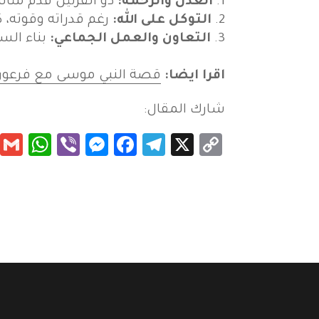
العدل والرحمة:
ذو القرنين قدم مثالً
التوكل على الله:
رغم قدراته وقوته، ك
التعاون والعمل الجماعي:
بناء السد
اقرا ايضا:
قصة النبي موسى مع فرعو
شارك المقال:
App
essenger
Viber
Facebook
Telegram
Copy
X
Link