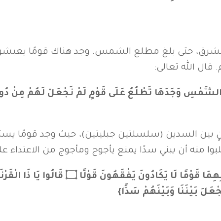
المشرق، حتى بلغ مطلع الشمس. وجد هناك قومًا يعي
ال الله تعالى:
نٍ بين السدين (سلسلتين جبليتين)، حيث وجد قومًا يس
وا منه أن يبني سدًا يمنع يأجوج ومأجوج من الاعتداء علي
{حَتَّى إِذَا بَلَغَ بَيْنَ السَّدَّيْنِ وَجَدَ مِنْ دُونِ
عَلَ بَيْنَنَا وَبَيْنَهُمْ سَدًّا}