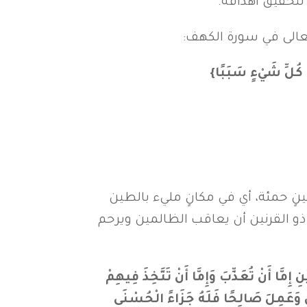
 لتحقيق أهدافه.
ه تعالى في سورة الكهف:
ٍ حمئة، أي في مكانٍ مليء بالطين
 ذو القرنين أن يعاقب الظالمين ويرحم
ِمَّا أَنْ تُعَذِّبَ وَإِمَّا أَنْ تَتَّخِذَ فِيهِمْ
ّبُهُ ثُمَّ يُرَدُّ إِلَى رَبِّهِ فَيُعَذِّبُهُ عَذَابًا نُكْرًا ۝ وَأَمَّا مَنْ آمَنَ وَعَمِلَ صَالِحًا فَلَهُ جَزَاءً الْحُسْنَى