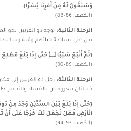
وَسَنَقُولُ لَهُ مِنْ أَمْرِنَا يُسْرًا}
(الكهف: 86-88)
الرحلة الثانية:
توجه ذو القرنين نحو 
يدل على بساطة حياتهم وقلة وسائلهم. ق
{ثُمَّ أَتْبَعَ سَبَبًا ۝ حَتَّى إِذَا بَلَغَ مَطْلِعَ الشَّمْسِ وَجَدَهَا تَطْلُعُ عَلَى قَوْمٍ لَمْ نَجْعَلْ لَهُمْ مِنْ دُونِهَا سِتْرًا}
(الكهف: 89-90)
الرحلة الثالثة:
رحل ذو القرنين إلى مكا
قبيلتان معروفتان بالفساد والتدمير. طلب
الْأَرْضِ فَهَلْ نَجْعَلُ لَكَ خَرْجًا عَلَى أَنْ تَجْ
(الكهف: 93-94)