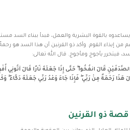
اعدوه بالقوة البشرية والعمل، فبدأ ببناء السد مستخد
ن إيذاء القوم. وأكد ذو القرنين أن هذا السد هو رحمةٌ 
سد، فيتحرر يأجوج ومأجوج. قال الله تعالى:
صة ذو القرنين