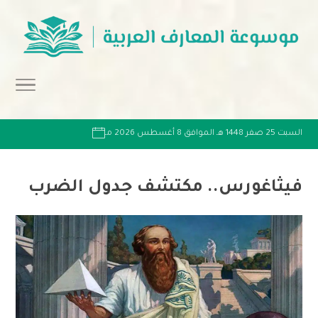
السبت 25 صفر 1448 هـ الموافق 8 أغسطس 2026 مـ
فيثاغورس.. مكتشف جدول الضرب