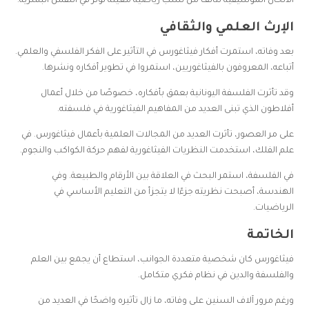
الألحان الموسيقية تتألف من نسب رياضية معينة تؤثر في النفس البشرية.
الإرث العلمي والثقافي
بعد وفاته، استمرت أفكار فيثاغورس في التأثير على الفكر الفلسفي والعلمي.
أتباعه، المعروفون بالفيثاغوريين، استمروا في تطوير أفكاره ونشرها.
وقد تأثرت الفلسفة اليونانية بعمق بأفكاره، خصوصًا من خلال أعمال
أفلاطون الذي تبنى العديد من المفاهيم الفيثاغورية في فلسفته.
على مر العصور، تأثرت العديد من المجالات العلمية بأعمال فيثاغورس. في
علم الفلك، استخدمت النظريات الفيثاغورية لفهم حركة الكواكب والنجوم.
في الفلسفة، استمر البحث في العلاقة بين الأرقام والطبيعة. وفي
الهندسة، أصبحت نظريته جزءًا لا يتجزأ من التعليم الأساسي في
الرياضيات.
الخاتمة
فيثاغورس كان شخصية متعددة الجوانب، استطاع أن يجمع بين العلم
والفلسفة والدين في نظام فكري متكامل.
ورغم مرور آلاف السنين على وفاته، ما زال تأثيره واضحًا في العديد من