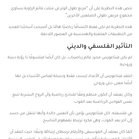
تنص هذه النظرية على أن “مربع طول الوتر في مثلث قائم الزاوية يساوي
مجموع مربعي طولي الضلعين الآخرين”.
هذه النظرية لم تكن فقط اكتشافًا رياضيًا هامًا بل أصبحت أساسًا للعديد
من التطبيقات العلمية والهندسية في العصور اللاحقة.
التأثير الفلسفي والديني
لم يكن فيثاغورس مجرد عالم رياضيات، بل كان أيضًا فيلسوفًا ذا رؤية دينية
وروحية.
اعتقد فيثاغورس أن الأعداد ليست فقط وسيلة لقياس الأشياء بل لها
أيضًا معنى ديني وروحي.
وكان يعتقد أن الكون منظم وفقًا لمبادئ رياضية وأن الروح البشرية تتبع
نفس القوانين الرياضية بعد الموت.
في فلسفته، كان فيثاغورس يؤمن بأن النفس خالدة وأنها تنتقل من جسد
إلى آخر بعد الموت، وهي فكرة ترتبط بمفهوم التناسخ.
كما كان يعتقد أن الموسيقى والأرقام ترتبطان ارتباطًا وثيقًا، حيث اعتقد أن