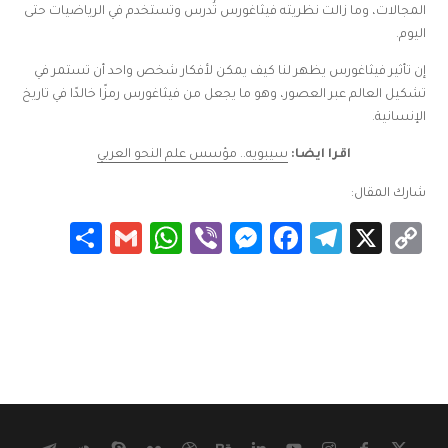
المجالات، وما زالت نظريته فيثاغورس تُدرس وتستخدم في الرياضيات حتى
اليوم.
إن تأثير فيثاغورس يظهر لنا كيف يمكن لأفكار شخص واحد أن تستمر في
تشكيل العالم عبر العصور، وهو ما يجعل من فيثاغورس رمزًا خالدًا في تاريخ
الإنسانية.
اقرا ايضا:
سيبويه.. مؤسس علم النحو العربي
شارك المقال:
Share
WhatsApp
Gmail
Messenger
Viber
Facebook
Telegram
Copy
X
Link