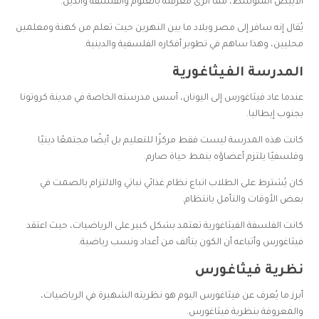
الأبيض المتوسط، مما أثرى معرفته بالعلوم والفلسفة والدين.
يُقال إنه سافر إلى مصر وبلاد ما بين النهرين حيث تعلم من كهنة ومعلمين
محليين، وهذا ساهم في تطوير أفكاره الفلسفية والدينية.
المدرسة الفيثاغورية
عندما عاد فيثاغورس إلى اليونان، أسس مدرسته الخاصة في مدينة كروتونا
بجنوب إيطاليا.
كانت هذه المدرسة ليست فقط مركزًا للتعليم بل أيضًا مجتمعًا دينيًا
وفلسفيًا يلتزم أعضاؤه بنمط حياة صارم.
كان يُشترط على الطلاب اتباع نظام غذائي نباتي والالتزام بالصمت في
بعض الأوقات والتأمل بانتظام.
كانت الفلسفة الفيثاغورية تعتمد بشكل كبير على الرياضيات، حيث اعتقد
فيثاغورس وأتباعه أن الكون يتألف من أعداد ونسب رياضية.
نظرية فيثاغورس
أبرز ما يُعرف عن فيثاغورس اليوم هو نظريته الشهيرة في الرياضيات،
والمعروفة بنظرية فيثاغورس.