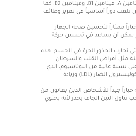
التين يعتبر من الفواكه الغنية بالعديد من الفيتامينات مثل فيتامين A، فيتامين B1، وفيتامين B2. كما
 تلعب دوراً أساسياً في تعزيز وظائف
ياراً ممتازاً لتحسين صحة الجهاز
م يمكن أن يساعد في تحسين حركة
تي تحارب الجذور الحرة في الجسم. هذه
زمنة مثل أمراض القلب والسرطان.
 نسبة عالية من البوتاسيوم، الذي
يعمل على تنظيم ضغط الدم. كما أن الألياف الموجودة في التين تساعد في خفض مستويات الكوليسترول الضار (LDL) وزيادة
اراً جيداً للأشخاص الذين يعانون من
تناول التين الجاف بحذر لأنه يحتوي