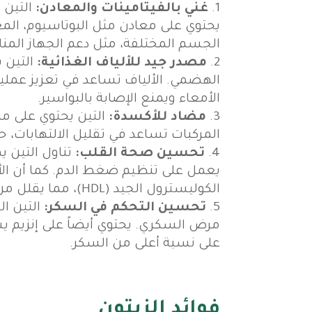
غني بالفيتامينات والمعادن:
يحتوي على معادن مثل البوتاسيوم، المغن
الجسم المختلفة، مثل دعم الجهاز المنا
مصدر جيد للألياف الغذائية:
التين ي
الهضمي. الألياف تساعد في تعزيز عمل
الأمعاء ويمنع الإصابة بالبواسير.
مضاد للأكسدة:
التين يحتوي على مر
المركبات تساعد في تقليل الالتهابات، 
تحسين صحة القلب:
تناول التين 
الكوليسترول الجيد (HDL)، مما يقلل من خطر الإصابة بأمراض القلب.
تحسين التحكم في السكر:
التين ا
مرض السكري. يحتوي أيضاً على إنزيم يس
على نسبة أعلى من السكر.
فوائد الزيتون