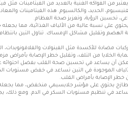
يسيوم، الحديد، والكالسيوم. هذه الفيتامينات والمعادن
عي، تحسين الرؤية، وتعزيز صحة العظام.
حتوي على نسبة عالية من الألياف الغذائية، مما يجعله خ
ية الهضم وتقليل مشاكل الإمساك. تناول التين بانتظا
كبات مضادة للأكسدة مثل الفينولات والفلافونويدات، ال
حماية الخلايا من التلف، وتقليل خطر الإصابة بأمراض م
يمكن أن يساعد في تحسين صحة القلب بفضل احتوائه على
لطازج يحتوي على مؤشر جلايسيمي منخفض، مما يجعله خي
اعد في تنظيم مستويات السكر في الدم. ومع ذلك، يجب 