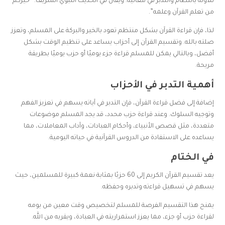
تلاوته بانتظام والتدبر في معانيه. ويُقال في الحديث النبوي الشريف: “خيركم
من تعلم القرآن وعلمه”.
لذا، فإن قراءة القرآن بشكل منتظم تعود بالخير والبركة على المسلم، وتعزز
صلته بالله. وتقسيم القرآن إلى أحزاب يساعد على تنظيم الوقت بشكل
أفضل، وبالتالي يمكن للمسلم قراءة جزء يوميًا أو حزب يوميًا بطريقة
مريحة.
أهمية التدبر في الأحزاب
إضافة إلى فضل قراءة القرآن، فإن التدبر في آياته يسهم في تعزيز الفهم
وتوجيه السلوك. وعند قراءة حزب محدد، قد يجد المسلم موضوعات
متعددة، مثل قصص الأنبياء، وأحكام العبادات، وآداب المعاملات، مما
يساعده على الاستفادة من الدروس القرآنية في حياته اليومية.
في الختام
يعد تقسيم القرآن الكريم إلى 60 حزبًا بمثابة نعمة كبيرة للمسلمين، حيث
يسهم في تسهيل قراءته وتدبره وحفظه.
يمنح هذا التقسيم الفرصة للمسلم لتخصيص وقت معين من يومه
لقراءة حزب أو جزء، مما يعزز استمراريته في العبادة، ويقربه من الله.