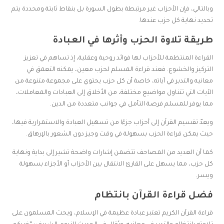
وبالتالي، فإن الأحزاب غير مرتبطة بطول السورة بل بنقاط ثابتة ومحددة يتم
تحديد نهاية كل حزب عندها.
طريقة تلاوة الحزب وأثرها في العبادة
القراءة المنتظمة للأحزاب لها فوائد روحية وعقلية، إذ تساهم في تعزيز
التركيز والخشوع. فعند قراءة المسلم لحزب معين، يمكنه التعمق في
معانيه والتدبر في آياته، خاصة أن كل حزب يحتوي على مجموعة متنوعة من
الآيات التي تتناول مواضيع مختلفة، من الأخلاق إلى العبادات والمعاملات،
مما يوفر للمسلم فرصة التأمل في جوانب متعددة من الدين.
ويعدّ تقسيم القرآن إلى أحزاب جزءًا من تسهيل العبادة والاستمرارية فيها،
حيث يمكن قراءة الحزب بسهولة في وقت وجيز دون الشعور بالإرهاق.
كما أن العديد من المصاحف تتضمن إشارات واضحة تشير إلى بداية ونهاية
كل حزب، مما يسهل على القارئ الانتقال بين الأحزاب أو الأجزاء بسهولة
ويسر.
فضل قراءة القرآن بانتظام
قراءة القرآن الكريم تعتبر عبادة عظيمة في الإسلام، ويحث المسلمون على