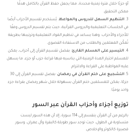
أو حزبًا خلال فترة زمنية محددة، مما يجعل حفظ القرآن بالكامل هدفًا
ممكن التحقيق.
التنظيم السهل للدروس والمواعظ
: يُستخدم تقسيم الأحزاب أيضًا
في الجلسات التعليمية والدروس القرآنية، حيث يتم تقسيم الدروس وفقًا
للأجزاء والأحزاب. وهذا يساعد في تنظيم المواد التعليمية وترتيبها بطريقة
تُمكّن المعلمين والطلاب من الاستفادة القصوى.
التيسير على المسلم القارئ
: بفضل تقسيم القرآن إلى أحزاب، يمكن
للمسلم اختيار المدة الزمنية التي يناسبه فيها قراءة حزب أو جزء، ما يسهل
عليه المواظبة على القراءة والالتزام.
التشجيع على ختم القرآن في رمضان
: بفضل تقسيم القرآن إلى 30
جزءًا، يمكن للمسلمين ختم القرآن بسهولة خلال شهر رمضان بقراءة جزء
واحد يوميًا.
توزيع أجزاء وأحزاب القرآن عبر السور
بالرغم من أن القرآن ينقسم إلى 114 سورة، إلا أن هذه السور ليست
متساوية في الطول، حيث توجد سور طويلة كالبقرة وآل عمران، وسور
قصيرة كالكوثر والإخلاص.