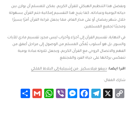
وبفضل هذا التنظيم الهيكلي للقرآن الكريم، يمكن للمسلم أن يوازن بين
حياته اليومية وعباداته، كما يتيح هذا التقسيم إمكانية ختم القرآن بسهولة
خلال شهر رمضان أو على مدار العام، مما يجعل قراءة القرآن أمرًا يسيرًا
ومحببًا لجميع المسلمين.
في النهاية، تقسيم القرآن إلى أجزاء وأحزاب ليس مجرد تقسيم مادي للآيات
والسور، بل هو أسلوب يُمكّن المسلم من الوصول إلى مراحل أعمق من
الفهم والاتصال الروحي مع القرآن الكريم، ويجعل تلاوته عبادة يومية
تنعكس بركاتها على حياة الفرد والمجتمع.
اقرا ايضا:
دييغو فيلاسكيز.. من إشبيلية إلى البلاط الملكي
شارك المقال:
Share
WhatsApp
Gmail
Messenger
Viber
Facebook
Telegram
Copy
X
Link