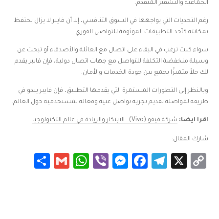
الجماعية والتشفير المتقدم.
رغم التحديات التي يواجهها في السوق التنافسي، إلا أن فايبر لا يزال يحتفظ
بمكانته كأحد التطبيقات الموثوقة للتواصل الفوري.
سواء كنت ترغب في البقاء على اتصال مع العائلة والأصدقاء أو تبحث عن
وسيلة منخفضة التكلفة للتواصل مع جهات اتصال دولية، فإن فايبر يقدم
لك حلاً متميزًا يجمع بين جودة الخدمات والأمان.
وبالنظر إلى التطورات المستمرة التي يقدمها التطبيق، فإن فايبر يبدو في
طريقه لمواصلة تقديم تجربة تواصل غنية وفعالة لمستخدميه حول العالم.
اقرا ايضا:
شركة فيفو (Vivo).. الابتكار والريادة في عالم التكنولوجيا
شارك المقال:
Share
WhatsApp
Gmail
Messenger
Viber
Facebook
Telegram
Copy
X
Link