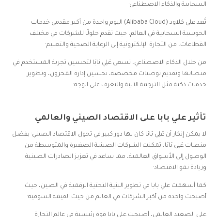
السحابية والذكاء الاصطناعي·
تُعد علي كلاود (Alibaba Cloud) اليوم واحدة من أكبر مقدمي خدمات
الحوسبة السحابية في العالم، حيث تقدم حلولًا للشركات في مختلف
القطاعات، من التجارة الإلكترونية إلى الرعاية الصحية والتعليم·
من خلال الذكاء الاصطناعي، تسعى عَلِي بَابَا لتحسين تجربة المستخدم في
منصاتها وتقديم توصيات مخصصة، تحسين إدارة المخزون، وتطوير
خدمات ذكية مثل الترجمة الآلية والتعرف على الوجه·
تأثير علي بابا على الاقتصاد الصيني والعالمي
لا يمكن إنكار أن عَلِي بَابَا كان لها دور كبير في تحول الاقتصاد الصيني· بفضل
منصات عَلِي بَابَا، تمكنت الشركات الصينية الصغيرة والمتوسطة من
الوصول إلى الأسواق العالمية، مما ساعد في تعزيز الصادرات الصينية
وزيادة نمو الاقتصاد·
كما أسهمت علي بابا في تطوير البنية التحتية الرقمية في الصين، حيث
أصبحت واحدة من أكبر الشركات في العالم من حيث القيمة السوقية·
على الصعيد العالمي، أصبحت علي بابا قوة رئيسية في عالم التجارة