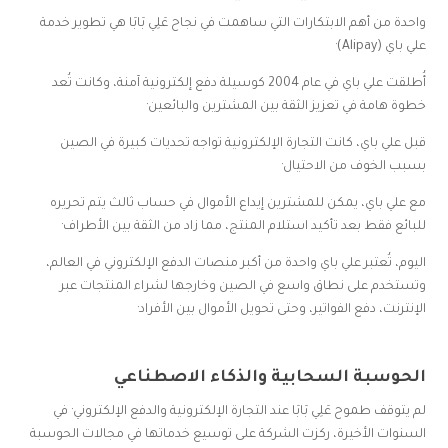
واحدة من أهم الابتكارات التي ساهمت في نجاح عَلِي بَابَا هي تطوير خدمة
علي باي (Alipay)·
أُطلقت علي باي في عام 2004 كوسيلة دفع إلكترونية آمنة، وكانت تُعد
خطوة هامة في تعزيز الثقة بين المشترين والبائعين·
قبل علي باي، كانت التجارة الإلكترونية تواجه تحديات كبيرة في الصين
بسبب الخوف من الاحتيال·
مع علي باي، يمكن للمشترين إيداع الأموال في حساب ثالث يتم تحريره
للبائع فقط بعد تأكيد استلام المنتج، مما زاد من الثقة بين الأطراف·
اليوم، تُعتبر علي باي واحدة من أكبر منصات الدفع الإلكتروني في العالم،
وتستخدم على نطاق واسع في الصين وخارجها لشراء المنتجات عبر
الإنترنت، دفع الفواتير، وحتى تحويل الأموال بين الأفراد·
الحوسبة السحابية والذكاء الاصطناعي
لم يتوقف طموح عَلِي بَابَا عند التجارة الإلكترونية والدفع الإلكتروني· في
السنوات الأخيرة، ركزت الشركة على توسيع خدماتها في مجالات الحوسبة