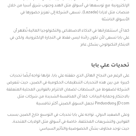
الإلكترونية· مع توسعها في أسواق مثل الهند وجنوب شرق آسيا من خلال
منصات مثل لازادا (Lazada)، تسعى الشركة إلى تعزيز حضورها في
الأسواق الناشئة·
كما أن استثماراتها في الذكاء الاصطناعي والتكنولوجيا المالية تُظهر أن
علي بابا تسعى لأن تكون رائدة ليس فقط في التجارة الإلكترونية، ولكن في
الابتكار التكنولوجي بشكل عام·
تحديات علي بابا
على الرغم من النجاح الهائل الذي حققته علي بابا، فإنها تواجه أيضًا تحديات
كبيرة· من بين هذه التحديات التنظيمات الحكومية في الصين، حيث تتعرض
الشركة لضغوط من السلطات لضمان الالتزام بالقوانين المحلية المتعلقة
بالاحتكار وحماية البيانات· كما أن المنافسة الشديدة من شركات مثل
JD·com وPinduoduo تجعل السوق الصيني أكثر تنافسية·
وعلى الصعيد الدولي، تواجه علي بابا تحديات في التوسع خارج الصين بسبب
القوانين والتشريعات المختلفة، خاصة في أسواق مثل الولايات المتحدة،
حيث توجد مخاوف بشأن الخصوصية والتأثير السياسي·