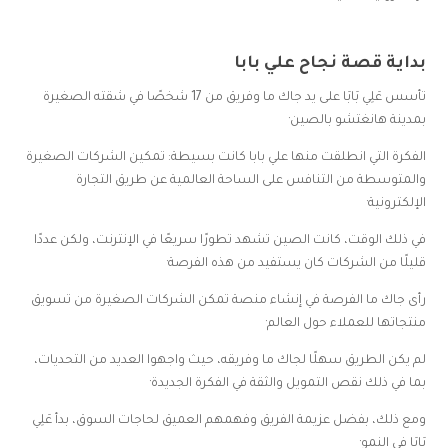
بداية قصة نجاح علي بابا
تأسس عَلِي بَابَا على يد جاك ما وفريق من 17 شخصًا في شقته الصغيرة
بمدينة هانغتشو بالصين·
الفكرة التي انطلقت منها علي بابا كانت بسيطة: تمكين الشركات الصغيرة
والمتوسطة من التنافس على الساحة العالمية عن طريق التجارة
الإلكترونية·
في ذلك الوقت، كانت الصين تشهد تطورًا سريعًا في الإنترنت، ولكن عددًا
قليلًا من الشركات كان يستفيد من هذه الفرصة·
رأى جاك ما الفرصة في إنشاء منصة تمكن الشركات الصغيرة من تسويق
منتجاتها للعملاء حول العالم·
لم يكن الطريق سهلًا لجاك ما وفريقه، حيث واجهوا العديد من التحديات،
بما في ذلك نقص التمويل والثقة في الفكرة الجديدة·
ومع ذلك، بفضل عزيمة الفريق وفهمهم العميق لحاجات السوق، بدأ عَلِي
بَابَا في النمو·