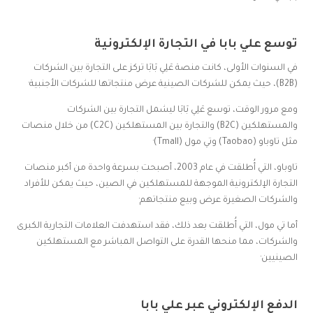
توسع علي بابا في التجارة الإلكترونية
في السنوات الأولى، كانت منصة عَلِي بَابَا تركز على التجارة بين الشركات
(B2B)، حيث يمكن للشركات الصينية عرض منتجاتها للشركات الأجنبية·
ومع مرور الوقت، توسع عَلِي بَابَا ليشمل التجارة بين الشركات
والمستهلكين (B2C) والتجارة بين المستهلكين (C2C) من خلال منصات
مثل تاوباو (Taobao) وتي مول (Tmall)·
تاوباو، التي أُطلقت في عام 2003، أصبحت بسرعة واحدة من أكبر منصات
التجارة الإلكترونية الموجهة للمستهلكين في الصين، حيث يمكن للأفراد
والشركات الصغيرة عرض وبيع منتجاتهم·
أما تي مول، التي أُطلقت بعد ذلك، فقد استهدفت العلامات التجارية الكبرى
والشركات، مما منحها القدرة على التواصل المباشر مع المستهلكين
الصينيين·
الدفع الإلكتروني عبر علي بابا