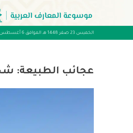
الخميس 23 صفر 1448 هـ الموافق 6 أغسطس 2026 مـ
عجائب الطبيعة: شجر