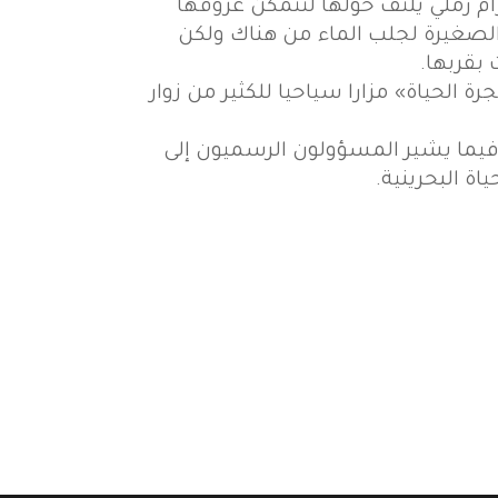
م رملي يلتف حولها لتتمكن عروقها
 الصغيرة لجلب الماء من هناك ولكن
 بقربها.
 الحياة» مزارا سياحيا للكثير من زوار
افدون لرؤية الشجرة بحوالي 50 ألف زائر في العام، فيما يشير المسؤولون الرسميون إلى
اة البحرينية.