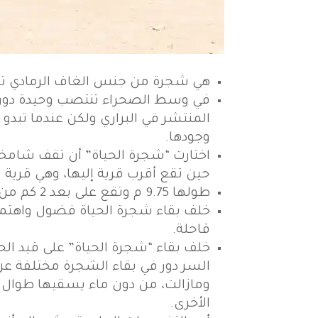
هي شجرة من جنس الغاف الرمادي تقع في صحراء البحر
في وسط الصحراء تنتصب وحيدة دون س
المنتشر في البراري ولكن عندما تبدو
وجودها.
اختارت “شجرة الحياة” أن تقف شامخة
حين تقع أقرب قرية إليها، وهي قرية
طولها 9.75 م وتقع على بعد 2 كم من جبل دخان وتشكلت حول بقايا قلعة عمرها 500 سنة.
خلف بقاء شجرة الحياة فضول واهتمام 
قاحلة.
خلف بقاء “شجرة الحياة” على قيد ال
السر دور في بقاء الشجرة مختلفة عن
ومازالت، من دون ماء يسقيها طوال الق
الأخرى.