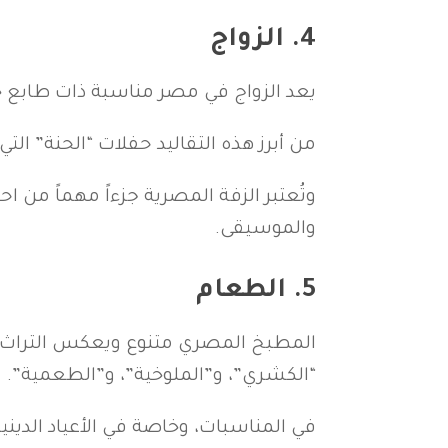
4.
الزواج
يعد الزواج في مصر مناسبة ذات طابع خ
من أبرز هذه التقاليد حفلات “الحنة” ا
وتُعتبر الزفة المصرية جزءاً مهماً من
والموسيقى.
5.
الطعام
المطبخ المصري متنوع ويعكس التراث الثق
“الكشري”، و”الملوخية”، و”الطعمية”.
في المناسبات، وخاصة في الأعياد الديني