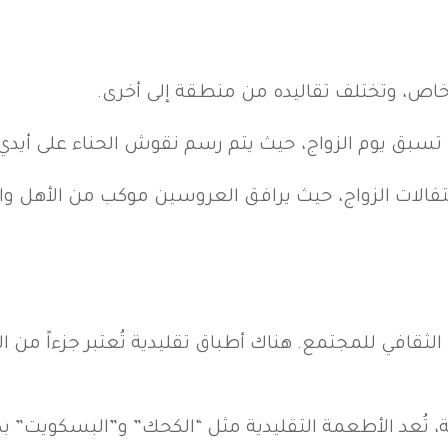
اص، وتختلف تقاليده من منطقة إلى أخرى.
لتي تسبق يوم الزواج، حيث يتم رسم نقوش الحناء على أي
 احتفالات الزواج، حيث يرافق العروسين موكب من الأهل 
افي للمجتمع. هناك أطباق تقليدية تُعتبر جزءاً من الع
ة، تُعد الأطعمة التقليدية مثل “الكحك” و”البسكويت” بك