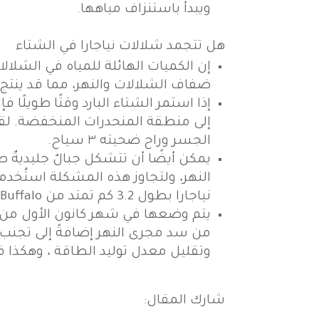
ويبدأ باستنزاف مياهها.
هل تتجمد شلالات نياجارا في الشتاء
إن الكميات الهائلة للمياه في الشلا
ضفاف الشلالات والنهر، مما قد ينتج عنه
إذا استمر الشتاء البارد وقتًا طويلًا 
الجسر وراح ضحيته ٣ سياح.
نياجارا بطول 3.2 كم تمتد من Buffalo في نيويورك إلى Fott Erie في اونتاريو.
يتم وضعها في شهر كانون الأول من كل 
من سد مجرى النهر إضافةً إلى تجنب
وتقليل معدل توليد الطاقة ، وهكذا ف
شارك المقال: