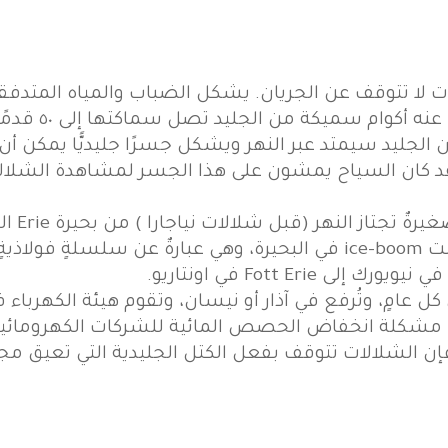
لات لا تتوقف عن الجريان. يشكل الضباب والمياه المتدف
 أكوام سميكة من الجليد تصل سماكتها إلى ٥٠ قدمًا.
فإن الجليد سيمتد عبر النهر ويشكل جسرًا جليديًّا يمكن أن
يمكن أي
النهر، ولتجاوز هذه المشكلة استُخدمت ice-boom في البحيرة، وهي عب
عامٍ، وتُرفع في آذار أو نيسان، وتقوم هيئة الكهرباء ف
 مشكلة انخفاض الحصص المائية للشركات الكهرومائية 
إن الشلالات تتوقف بفعل الكتل الجليدية التي تعيق مجر