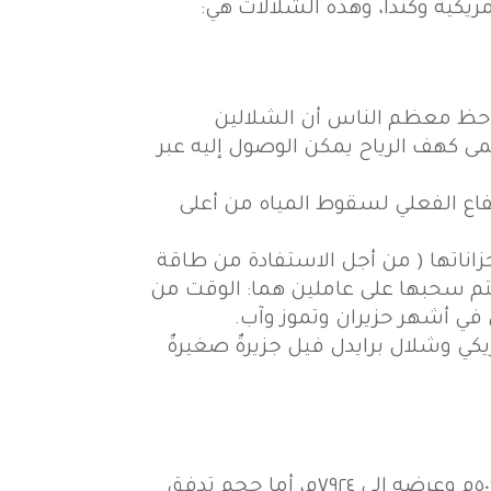
مريكية وكندا، وهذه الشلالات هي:
لاحظ معظم الناس أن الشلالين
مى كهف الرياح يمكن الوصول إليه عبر
لشلالات فإن الارتفاع الفعلي لسقوط المياه من أعلى
زاناتها ( من أجل الاستفادة من طاقة
 يتم سحبها على عاملين هما: الوقت من
 في أشهر حزيران وتموز وآب.
ي وشلال برايدل فيل جزيرةٌ صغيرةٌ
يمثل الجزء الكندي من شلالات نياجارا وهو أعرض من الشلالات الأمريكية، ويصل ارتفاعه إلى ٥٠٩م وعرضه إلى ٧٩٢٤م، أما حجم تدفق