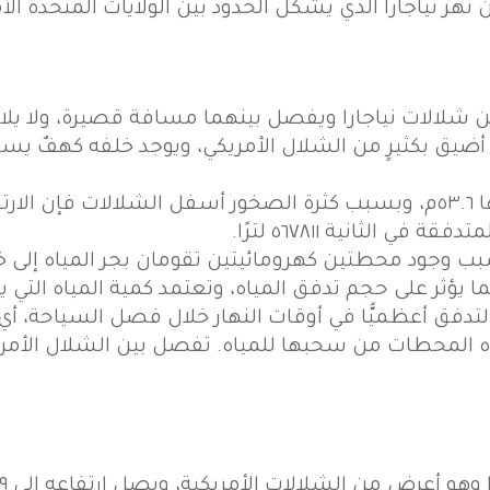
 نهر نياجارا الذي يشكل الحدود بين الولايات المتحدة الأ
من شلالات نياجارا ويفصل بينهما مسافة قصيرة، ولا ي
أضيق بكثيرٍ من الشلال الأمريكي، ويوجد خلفه كهفٌ يس
يبلغ عرضهما سويًّا ٣٢٣٠٨ م وارتفاعها ٥٣.٦م، وبسبب كثرة الصخور أسفل ا
بب وجود محطتين كهرومائيتين تقومان بجر المياه إلى خ
ما يؤثر على حجم تدفق المياه، وتعتمد كمية المياه التي
تدفق أعظميًّا في أوقات النهار خلال فصل السياحة، أي
ه المحطات من سحبها للمياه. تفصل بين الشلال الأمريك