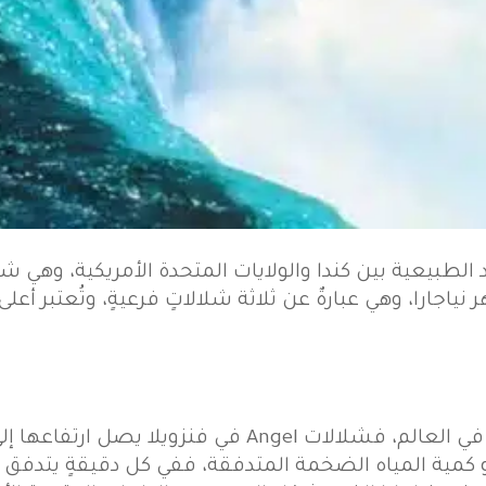
 الطبيعية بين كندا والولايات المتحدة الأمريكية، وهي
رات الكبرى The Great Lakes ونهر نياجارا، وهي عبارةٌ عن ثلاثة شلالاتٍ فرعي
كمية المياه الضخمة المتدفقة، ففي كل دقيقةٍ يتدفق مياه بحج