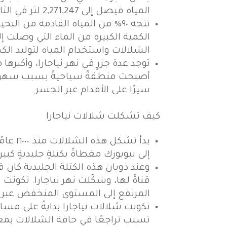
المياه فيصل إلى 2,271,247 لتر في الثانية، وخلف هذا الشلال توجد أعمق نقاط نهر نياجارا والتي تبلع ٥١م.
تتجه ٩٠% من المياه القادمة من
الشلالات واستخدام المياه لتوليد ال
سيرًا على الأقدام عبر الجسر.
كيف تشكلت شلالات نياجارا
بدأ تش
إلى نيويورك مغطاةً بكتلةٍ جليديةٍ كب
المرتفع إلى المستوى المنخفض عبر ج