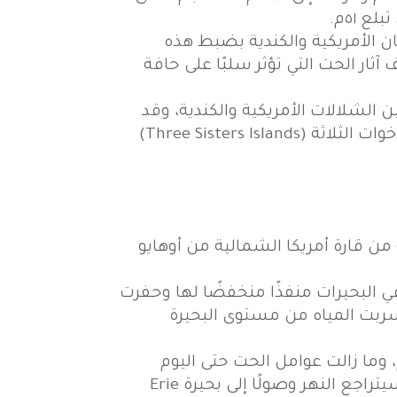
تان الأمريكية والكندية بضبط هذه
د هذا على تخفيف آثار الحت التي تؤثر سلبًا على حافة
(Goat Island) التي تشكل صلة الوصل بين الشلالات الأمريكية والكندية، وقد
أصبحت منطقةً سياحيةً بسبب سهولة الوصول إليها بالسيارة، كما يمكن الوصول إلى جزر الأخوات الثلاثة (Three Sisters Islands)
اطق الشمالية من قارة أمريكا الشمالية من أوهايو
رات الكبرى متكونًا، ومنذ ١٢٠٠٠ عامًا وجدت المياه في البحيرات منفذًا منخفضًا لها وحفرت
اطقَ متفاوتة الارتفاعات، فتسربت المياه من مستوى البحيرة
ت نياجارا بدايةً على مسافةٍ أبعد عن مجرى النهر من موقعها الحالي بحوالي ١١ كم، وما زالت عوامل الحت حتى اليوم
تسبب تراجعًا في حافة الشلالات بمعدل قدم واحدة سنويًّا، ومن المتوقع أنه بعد ٥٠٠٠٠ سنةٍ سيتراجع النهر وصولًا إلى بحيرة Erie