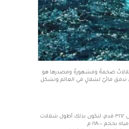
 شلالاتٌ ضخمةٌ ومشهورةٌ ومصدرها هو
ةٍ، وتُعتبر أعلى تدفق مائيّ لشلالٍ في العالم وتشكل
رغم أن هذه الشلالات ليست الأطول في العالم، فشلالات Angel في فنزويلا يصل ارتفاعها إلى ٣٢١٢ قدم، لتكون بذلك أطول شلالات
م ١٦٨٠٠٠ م.