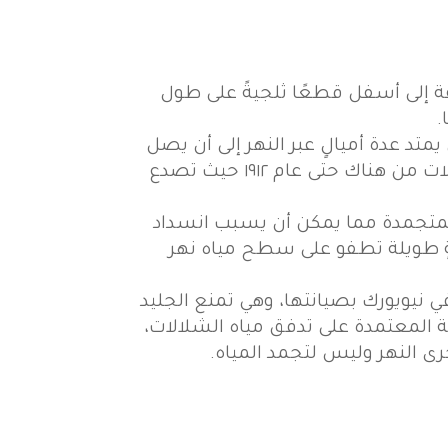
قة إلى أسفل قطعًا ثلجيةً على طول
 يمتد عدة أميالٍ عبر النهر إلى أن يصل
إلى منطقة المنحدرات المنخفضة. لقد كان السياح يمشون على هذا الجسر لمشاهدة الشلالات من هناك حتى عام ١٩١٢ حيث تصدع
ضًا أن تتشكل جبالٌ جليديةٌ صغيرةٌ تجتاز النهر (قبل شلالات نياجارا ) من بحيرة Erie المتجمدة مما يمكن أن يسبب انسداد
ارةٌ عن سلسلةٍ فولاذيةٍ طويلة تطفو على سطح مياه نهر
ي نيويورك بصيانتها، وهي تمنع الجليد
المعتمدة على تدفق مياه الشلالات،
ى النهر وليس لتجمد المياه.