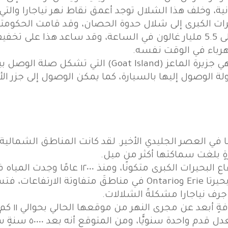
 البحيرات الكبرى إلى شلال حدوة الحصان، وقد قامت الحكوم
الكمية الكبيرة من الماء التي وصلت إلى 5.5 مليار غالون في الساعة، وقد ساع
كهرباء في الوقت نفسه.
توجد عدة جزرٍ في نهر نياجارا، وأكبرها هي جزيرة الماعز 
كل هذه الشلالات منذ ١٦٠٠٠ عامًا في العصر الجليدي الأخير. لقد كانت المن
يرةٍ بلغت سماكتها أكثر من ميل.
وعند ذوبان هذه الكتلة الجليدية كان قاع البحي
قناةً لها، وشكّلت نهر نياجارا. تكونت بحيرتا Erie وOntario في من
رف نياجارا مشكلةً الشلالات.
تكونت شلالا