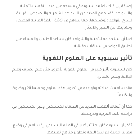
إضافة إلى ذلك، اعتمد سيبويه في منهجه على مبدأ التقعيد بالأمثلة
والشواهد. فقد جمع العديد من الشواهد الشعرية والنصوص القرآنية
لشرح القواعد وتوضيحها، مما ساهم في توثيق اللغة العربية الفصحى
وحمايتها من التغير والاندثار.
كما أن استخدامه للأمثلة والشواهد كان يساعد الطلاب والعلماء على
تطبيق القواعد في سياقات حقيقية.
تأثير سيبويه على العلوم اللغوية
كان لسيبويه تأثير كبير في العلوم اللغوية الأخرى، مثل علم الصرف وعلم
البلاغة وعلم المعاني.
فقد ساهمت مبادئه وقواعده في تطوير هذه العلوم وجعلها أكثر وضوحًا
وتنظيماً.
كما أن أعماله ألهمت العديد من العلماء المسلمين وغير المسلمين في
دراسة اللغة العربية وتدريسها.
يُذكر أن سيبويه كان له تأثير كبير في العالم الإسلامي، إذ ساهم في وضع
معايير جديدة لدراسة اللغة وتطوير مناهج تعليمها.