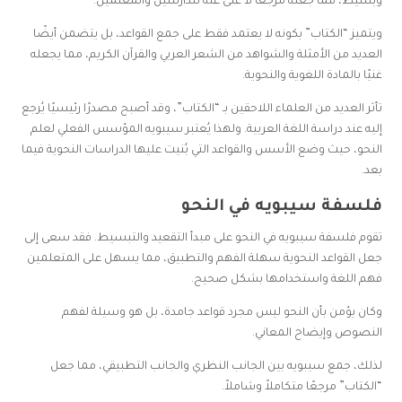
وبسيط، مما جعله مرجعًا لا غنى عنه للدارسين والمعلمين.
ويتميز “الكتاب” بكونه لا يعتمد فقط على جمع القواعد، بل يتضمن أيضًا
العديد من الأمثلة والشواهد من الشعر العربي والقرآن الكريم، مما يجعله
غنيًا بالمادة اللغوية والنحوية.
تأثر العديد من العلماء اللاحقين بـ “الكتاب”، وقد أصبح مصدرًا رئيسيًا يُرجع
إليه عند دراسة اللغة العربية. ولهذا يُعتبر سيبويه المؤسس الفعلي لعلم
النحو، حيث وضع الأسس والقواعد التي بُنيت عليها الدراسات النحوية فيما
بعد.
فلسفة سيبويه في النحو
تقوم فلسفة سيبويه في النحو على مبدأ التقعيد والتبسيط. فقد سعى إلى
جعل القواعد النحوية سهلة الفهم والتطبيق، مما يسهل على المتعلمين
فهم اللغة واستخدامها بشكل صحيح.
وكان يؤمن بأن النحو ليس مجرد قواعد جامدة، بل هو وسيلة لفهم
النصوص وإيضاح المعاني.
لذلك، جمع سيبويه بين الجانب النظري والجانب التطبيقي، مما جعل
“الكتاب” مرجعًا متكاملاً وشاملاً.