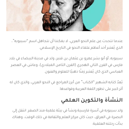
عندما نتحدث عن علم النحو العربي، لا يمكننا أن نتجاهل اسم “سيبويه”،
الذي يُعتبر أحد أعظم علماء النحو في التاريخ الإسلامي.
سيبويه، أو أبو بشر عمرو بن عثمان بن قنبر، ولد في مدينة البيضاء في بلاد
فارس في القرن الثاني الهجري (القرن الثامن الميلادي)، وعاش في العصر
العباسي الذي كان يُعتبر زمنًا ذهبيًا للعلوم والفنون.
يُعدّ كتابه الشهير “الكتاب” من أبرز المراجع في النحو العربي، والذي كان له
أثر كبير على تطور اللغة العربية وقواعدها.
النشأة والتكوين العلمي
ولد سيبويه في أسرة فارسية ونشأ في بيئة علمية منذ الصغر. انتقل إلى
البصرة في العراق، حيث كان مركز العلم والثقافة في ذلك الوقت، وهناك
بدأت رحلته العلمية.