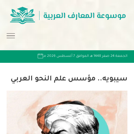
الجمعة 24 صفر 1448 هـ الموافق 7 أغسطس 2026 مـ
سيبويه.. مؤسس علم النحو العربي