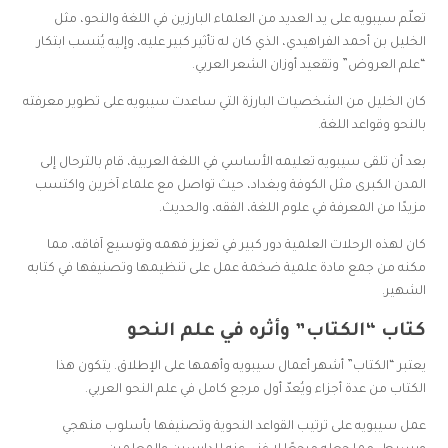
تعلّم سيبويه على يد العديد من العلماء البارزين في اللغة والنحو، مثل
الخليل بن أحمد الفراهيدي، الذي كان له تأثير كبير عليه، وإليه يُنسب ابتكار
“علم العروض” وتقعيد أوزان الشعر العربي.
كان الخليل من الشخصيات البارزة التي ساعدت سيبويه على تطوير معرفته
بالنحو وقواعد اللغة.
بعد أن تلقى سيبويه تعليمه الأساسي في اللغة العربية، قام بالترحال إلى
المدن الكبرى مثل الكوفة وبغداد، حيث تواصل مع علماء آخرين واكتسب
مزيدًا من المعرفة في علوم اللغة، الفقه، والحديث.
كان لهذه الرحلات العلمية دور كبير في تعزيز فهمه وتوسيع آفاقه، مما
مكنه من جمع مادة علمية ضخمة عمل على تنظيمها وتصنيفها في كتابه
الشهير.
كتاب “الكتاب” وأثره في علم النحو
يعتبر “الكتاب” أشهر أعمال سيبويه وأهمها على الإطلاق. يتكون هذا
الكتاب من عدة أجزاء ويُعدّ أول مرجع كامل في علم النحو العربي.
عمل سيبويه على ترتيب القواعد النحوية وتصنيفها بأسلوب منهجي