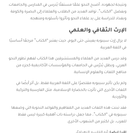
ونتيجة لجهوده، أصبح النحو علمًا مستقلًا يُدرس في المدارس والجامعات.
وبفضل “الكتاب”، توافد العديد من الطلاب والعلماء إلى البصرة والكوفة
وبغداد للدراسة على يد علماء النحو وتأثروا بأسلوبه ومنهجه.
الإرث الثقافي والعلمي
لا يزال إرث سيبويه يعيش حتى اليوم، حيث يعتبر “الكتاب” مرجعًا أساسيًا
في اللغة العربية.
وقد درس العديد من العلماء والمستشرقين هذا الكتاب لفهم تطور النحو
العربي، ويظل يُدرّس في الجامعات والمؤسسات الأكاديمية كجزء من
مناهج اللغات والعلوم الإنسانية.
ولم يكن تأثير سيبويه مقتصرًا على اللغة العربية فقط، بل أثر أيضًا في
اللغات الأخرى التي تأثرت بالحضارة الإسلامية، مثل الفارسية والتركية
والأوردية.
فقد تبنت هذه اللغات العديد من المفاهيم والقواعد النحوية التي وضعها
سيبويه في “الكتاب”، مما جعل دراسته ذات أهمية كبيرة ليس فقط
للعرب، بل لكثير من الشعوب الأخرى.
اقرا ايضا:
أبو القاسم الزهراويّ