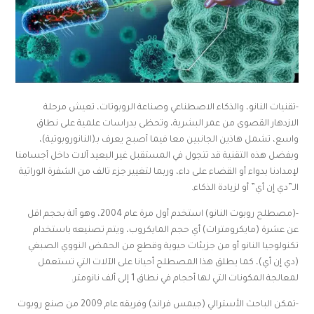
-تقنيات النانو، والذكاء الاصطناعي وصناعة الروبوتات، تعيش مرحلة
الازدهار القصوى من عمر البشرية، وتحظى بدراسات علمية على نطاق
واسع، تشمل هاذين الجانبين معا فيما أصبح يعرف بـ(النانوروبوتية)،
وبفضل هذه التقنية قد تتجول في المستقبل غير البعيد آلات داخل أجسامنا
لإمدادنا بدواء أو القضاء على داء، وربما لتغيير جزء تالف من الشفرة الوراثية
الـ”دي إن أي” أو لزيادة الذكاء.
-(مصطلح روبوت النانو) استخدم أول مرة عام 2004، وهو آلة بحجم اقل
عن عشرة (مايكرومترات) أي حجم المايكروب، ويتم تصنيعه باستخدام
تكنولوجيا النانو أو من جزيئات حيوية وقطع من الحمض النووي الصبغي
(دي إن أي)، كما يطلق هذا المصطلح أحيانا على الآلات التي تستعمل
لمعالجة المكونات التي لها أحجام في نطاق 1 إلى ألف نانومتر.
-تمكن الباحث الأسترالي (جيمس فراند) وفريقه عام 2009 من صنع روبوت