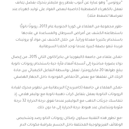
“بروتوس” وهو عبارة عن أنبوب بقطر ربع مليمتر يتحرك بفضل زعانف
تعمل بالكهرباء الضغطية (خاصية لبعض المواد على توليد كهرباء عند
تعرضها لضغط مثلا).
-طور مجموعة من العلماء في كوريا الجنوبية عام 2013، روبوتًا نانويًّا
باستطاعته الكشف عن أمراض السرطان والمساعدة في علاجها
باستخدام بكتيريا معدلة وراثياً، من خلال الكشف عن مواد أو بروتينات
فريدة تنمو بصفة كبيرة عندما توجد الخلايا السرطانية.
-تمكن علماء من جامعة كاليفورنيا في يناير/كانون الثاني 2015، من إيصال
دواء بصورة مباشرة إلى أنسجة أمعاء فأرة حية باستخدام روبوتات نانوية
يبلغ طولها 20 مايكرومترا، تعمل بواسطة التفاعل الكيميائي بين مادة
الزنك التي تغلفها مع بعض الأحماض الموجودة داخل الجهاز الهضمي.
-تمكن العلماء في جامعة (كامبريدج) البريطانية من تطوير محرك لقيادة
الروبوتات النانوية يعمل بتفاعل كرات ذهبية نانوية مع بوليمر هلامي، إذ
تتماسك جزيئات الذهب مع البوليمير عندما تفوق درجة الحرارة 32 درجة
مئوية ويتباعدان عند هبوط درجة الحرارة إلى ما دون ذلك.
-مع تطور هذه التقنية سيكون بإمكان روبوتات النانو رصد وتشخيص
الوظائف الفيزيولوجية المختلفة داخل الجسم بمراقبة مكونات الدم