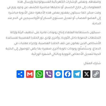
وضغطه، وبعض الإشارات الكهربائية الفسيولوجية وإرسال هذه
المعلومات إلى خارج الجسم، أو تحليلها مباشرة للكشف عن وجود ورم في
وقت مبكر، كما سيكون بمقدور بعض هذه الأجهزة حمل الأدوية مباشرة
إلى العضو المصاب أو تعديل مستوى السكر أو الأوكسيجين في الدم عند
الحاجة.
-سيكون باستطاعة العلماء إنتاج روبوتات قادرة على تنظيف الرئة وإزالة
التجلطات الدموية داخل الأوردة، وأخرى تؤدي دور الخلايا العصبية لمساعدة
الأشخاص الذين يعانون من تلف الخلايا العصبية، وإجراء عمليات في
الدماغ، وستُصنّع روبوتات نانوية أخرى صغيرة بما يكفي للوصول إلى الخلية
الحية لتعديل الأحماض النووية وبالتالي الشفرة الوراثية.
شارك المقال:
Share
WhatsApp
Gmail
Messenger
Viber
Facebook
Telegram
Copy
X
Link