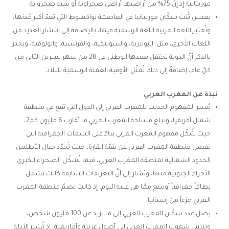
موريتانيا؛ إذ إنّ 75% من أراضيها أراضي صحراوية أو شبه صحرواية.
يعيش ثُلث سكّان موريتانيا في العاصمة نواكشوط التي تُعدّ أكبر مُدنها،
وتُعتبر اللغة العربية اللغة الرسمية فيها، بالإضافة إلى انتشار العديد من
اللغات الأُخرى، مثل: البولارية، والسوننكية، والفرنسية، والولوفية، ويجدر
بالذكر أنَّ الدولة تحتفل بعيدها الوطني في 28 من شهر تشرين الثاني من
كلّ عام، إضافةً إلى ذلك تُمثّل الأوقية العملة الرسمية للبلاد.
نبذة عن المغرب العربي
يُشير المفهوم الحديث للمغرب العربي إلى الدول التي تقع في منطقة
شمال أفريقيا، وتبلغ مساحة المغرب العربي ما يُقارب 6 مليون كم2،
حيث شُكّل مفهوم المغرب العربي بناءً على السمات الجغرافية التي
تفصل منطقة المغرب العربي عن بقيّة القارة، حيث تُحدّد جبال الأطلس
الحدود الشمالية لمنطقة المغرب العربي، فيما تُشكّل الصحراء الكبرى
الأجزاء الجنوبية منها، ويُشار إلى أنَّ التعريفات السابقة كانت تشمل
نِطاقاً جغرافياً أوسع ممّا هي عليه اليوم، إذ كانت تضمّ منطقة المغرب
العربي جزءاً من إسبانيا.
يصل عدد سكّان المغرب العربي إلى ما يزيد عن 100 مليون شخص،
وتنتمي شعوب المغرب العربي إلى أصول عربية وأمازيغية، إذ تُشير الأدلة