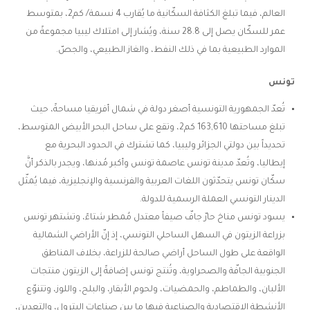
العالم، فيما تبلغ الكثافة السكّانية ما يُقارب 4 نسمة/ كم2، بمتوسط
عمر للسكّان يصل إلى 28.8 سنة، ويُشار إلى امتلاك ليبيا مجموعةً من
الموارد الطبيعية بما في ذلك النفط، والغاز الطبيعي، والجصّ.
تونس
تُعدّ الجمهورية التونسية أصغر دولة في شمال أفريقيا مساحةً، حيث
تبلغ مساحتها 163,610 كم2، وتقع على ساحل البحر الأبيض المتوسط،
تحديداً بين دولتي الجزائر وليبيا، كما تشترك في الحدود البحرية مع
إيطاليا، وتُعدّ مدينة تونس عاصمة تونس وأكبر مُدنها، ويجدر بالذكر أنَّ
سكّان تونس يتحدّثون اللغات العربية والفرنسية والإنجليزية، فيما يُمثّل
الدينار التونسي العملة الرسمية للدولة.
يسود تونس مناخ حارّ جافّ صيفاً معتدل مُمطر شتاءً، وتشتهر تونس
بزراعة الزيتون في السهل الساحلي التونسي، إذ إنّ الأراضي الشمالية
الواقعة على طول الساحل أراضي ​صالحة للزراعة، بخلاف المناطق
الجنوبية الجافّة والصحراوية، وتُنتج تونس إضافةً إلى الزيتون منتجات
الألبان، والطماطم، والحمضيات، ولحوم الأبقار، والبلح، واللوز، وتتنوّع
الأنشطة الاقتصادية والصناعية فيها ما بين صناعات البترول، والتعدين،