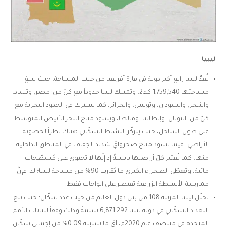
ليبيا
تُعدّ ليبيا رابع أكبر دولة في قارة أفريقيا من حيث المساحة، حيث تبلغ
مساحتها 1,759,540 كم2، وتمتلك ليبيا حدوداً مع كلّ من: مصر، وتشاد،
والنيجر، والسودان، وتونس، والجزائر، كما تشترك في الحدود البحرية مع
كلّ من: اليونان، وإيطاليا، ومالطا، ويسود مناخ البحر الأبيض المتوسط
على طول الساحل، حيث يتركّز النشاط السكّاني هناك نظراً لخصوبة
الأراضي، فيما يسود مناخ صحروايّ شديد الجفاف في المناطق الداخلية
منها، كما تُعتبر كلّ أراضيها يابسةً إذ إنّها لا تحتوي على مُسطّحات
مائية، وتُغطّي الصحراء الكُبرى ما يُقارب 90% من مساحة ليبيا؛ لذا فإنَّ
ممارسة الأنشطة الزراعية تقتصر على الواحات فقط.
تحتّل ليبيا المرتبة 108 من بين دول العالم من حيث عدد سكّان؛ حيث بلغ
التعداد السكّاني في دولة ليبيا 6,871,292 نسمةً وذلك وِفقاً لبيانات الأمم
المتحدة في منتصف عام 2020م، أيّ ما نسبته 0.09% من إجمالي سكّان