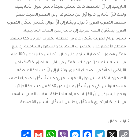
التاريخية إلى أنّ المنطقة كانت تُسمّى قديماً باسم الدول الأمازيغية؛
ولذك لأنّ الأمازيغ كانوا أوّل من سكنوها، وفي العصر الحديث تضمّ
منطقة المغرب العربي 5 دول، ويُشار إلى أنَّ حوالي سُدس سكّان المغرب
العربي يتحدّثون اللغة العربية إلى جانب إحدى اللغات الأمازيغية.
تسود الرياح الغربية بشكل عام في منطقة المغرب العربي، كما تسقط
مُعظم الأمطار على المنحدرات الشمالية والسهول الساحلية، إذ يبلغ
مُعدّل هطول الأمطار السنوي على جبال الأطلس ما يزيد عن 100 ملم
في السنة، بينما يقلّ عن ذلك المُعدّل في باقي المناطق، خاصّةً داخل
الأراضي الجافّة في الصحراء الكبرى، ويُشار إلى أنَّ مساحة المنطقة
الصحراوية تختلف بين دول المغرب العربي؛ حيث تُشكّل الصحراء نصف
مساحة تونس، في حين تُشكّل ما يزيد عن 80% من مساحة الجزائر،
ويجدر الإشارة إلى أنَّ العُزلة الجغرافية لمنطقة المغرب العربي ساهمت
في بناء نظام تجاري مُستقّل ربط بين السكّان بأُسس اقتصادية.
شارك المقال:
Share
WhatsApp
Gmail
Messenger
Viber
Facebook
Telegram
Copy
X