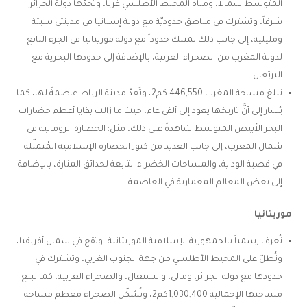
المتوسط شمالاً، ومياه المحيط الأطلسي غرباً، وتحدّها دولة الجزائر
شرقاً، وتشترك في مناطق حدوديّة مع دولة إسبانيا في مدينتي سبتة
ومليليه، إلى جانب ذلك تمتلك حدوداً مع دولة موريتانيا في الجزء التابع
لدولة المغرب من الصحراء الغربية، بالإضافة إلى حدودها البحرية مع
البرتغال.
تبلغ مساحة المغرب 446,550 كم2، وتُعدّ مدينة الرباط عاصمةً لها، كما
يُشار إلى أنَّ تاريخها يعود إلى ألفي عام، حيث ما زالت بقايا أعظم حضارات
البحر الأبيض المتوسط شاهدةً على ذلك، مثل: الحضارة الرومانية في
شمال المغرب، إلى جانب العديد من كنوز الحضارة الإسلامية المُتمثّلة
في قصبة الوداية، والمساحات الخضراء التابعة لحدائق المنارة، بالإضافة
إلى بعض المعالم المعمارية في العاصمة.
موريتانيا
تُعرف رسمياً بالجمهورية الإسلامية الموريتانية، وتقع في شمال أفريقيا،
وتُطلّ على المحيط الأطلسي من جهة الجنوب الغربي، وتشترك في
حدودها مع دولة الجزائر، ومالي، والسنغال، والصحراء الغربية، كما تبلغ
مساحتها الإجمالية 1,030,400كم2، وتُشكّل الصحراء معظم مساحة