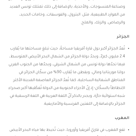
وصناعة المنسوجات، والأحذية، بالإضافة إلى ذلك تمتلك تونس العديد
من الموارد الطبيعية، مثل: البترول، والفوسفات، وخامات الحديد،
والرصاص، والزنك، والملح.
الجزائر
تُعدّ الجزائر أكبر دول قارة أفريقيا مساحةً، حيث تبلغ مساحتها ما يُقارب
2.4 مليون كم2، ويحدّ دولة الجزائر من الشمال البحر الأبيض المتوسط،
فيما تحدّها دولة تونس من الشمال الشرقي، ويحدّها من الجنوب الغربي
دولتا موريتانيا ومالي، ويقطن ما يُقارب 90% من سكّان الجزائر في
المناطق الشمالية الساحلية، كما تُعدّ الجزائر العاصمة المدينة الأكثر
اكتظاظاً بالسكّان؛ إذ إنّ الأجزاء الجنوبية من الدولة تُغطّيها أكبر صحراء
شبه استوائية حارّة، ويجدر بالذكر أنّ اللغة العربية هي اللغة الرسمية في
الجزائر بالإضافة إلى اللغتين الفرنسية والأمازيغية.
المغرب
تقع المغرب في قارتيّ أفريقيا وأوروبا، حيث تُحيط بها مياه البحر الأبيض