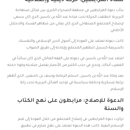
نشأة المرابطين: حركة دينية وإصلاحية
بدأت دعوة المرابطين في منطقة الصحراء الكبرى بين قبائل صنهاجة
البربرية. انطلقت الحركة تحت قيادة عبد الله بن ياسين الذي كان يسعى
لإصلاح المجتمع الصنهاجي الذي كان يعاني من مظاهر الفساد والانحلال
الأخلاقي.
كانت دعوته تعتمد على العودة إلى أصول الدين الإسلامي والتمسك
بالشريعة كسبيل لتطهير المجتمع وإعادته إلى طريق الصواب.
اعتمد عبد الله بن ياسين في دعوته على الفقه المالكي الذي كان سائداً في
المغرب آنذاك، ونجح في جذب الكثير من الأنصار بفضل صلابته وقوة حجته.
بعد وفاة عبد الله بن ياسين، استلم الزعامة يوسف بن تاشفين، الذي أظهر
براعة عسكرية وحكمة سياسية في توحيد القبائل البربرية تحت راية
الإسلام.
الدعوة للإصلاح: مرابطون على نهج الكتاب
والسنة
تركزت دعوة المرابطين في إصلاح المجتمع من خلال العودة إلى قيم
الإسلام النقية. كانت هذه الدعوة تعتمد على نهج صارم في تطبيق