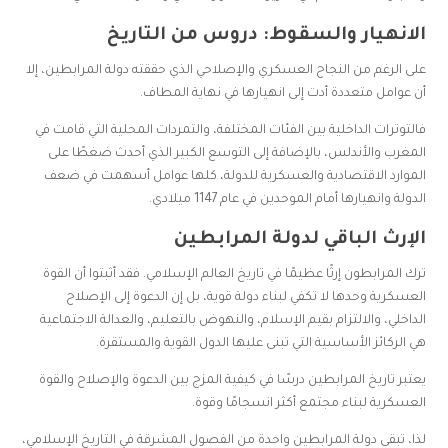
الانهيار والسقوط: دروس من التاريخ
على الرغم من النجاح العسكري والإصلاحي الذي حققته دولة المرابطين، إلا
أن عوامل متعددة أدت إلى انهيارها في نهاية المطاف.
فالتوترات الداخلية بين الفئات المختلفة، والتمردات المحلية التي قامت في
المغرب والأندلس، بالإضافة إلى التوسع الكبير الذي أحدث ضغطًا على
الموارد الاقتصادية والعسكرية للدولة، كلها عوامل أسهمت في ضعف
الدولة وانهيارها أمام الموحدين في عام 1147 ميلادي.
الإرث الباقي لدولة المرابطين
ترك المرابطون إرثًا عظيمًا في تاريخ العالم الإسلامي. فقد أثبتوا أن القوة
العسكرية وحدها لا تكفي لبناء دولة قوية، بل إن الدعوة إلى الإصلاح
الداخلي، والالتزام بقيم الإسلام، والنهوض بالتعليم، والعدالة الاجتماعية
هي الركائز الأساسية التي تبنى عليها الدول القوية والمستقرة.
يعتبر تاريخ المرابطين درسًا في كيفية المزج بين الدعوة والإصلاح والقوة
العسكرية لبناء مجتمع أكثر انسجامًا وقوة.
لذا، تبقى دولة المرابطين واحدة من الفصول المشرقة في التاريخ الإسلامي،