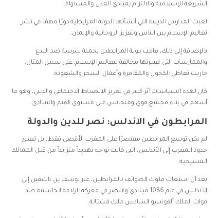
الشريعة الإسلامية والالتزام بمبادئ العدل والمساواة.
لعبت المدارس الدينية التي أنشأتها الدولة المرابطية دورًا مهمًا في نشر
تعاليم الإسلام بين الناس وتعزيز الروحانية والإيمان.
بالإضافة إلى ذلك، قامت دولة المرابطين بحملة شرسة ضد البدع
والممارسات التي اعتبرتها مخالفة لتعاليم الإسلام. على سبيل المثال،
حاربت تعاطي الكحول والمقامرة وأعمال السحر والشعوذة.
كان لهذه السياسات أثر كبير في تعزيز الانضباط الاجتماعي والديني، وهو ما
أسهم في بناء مجتمع قوي ومتجانس على مستوى القيم والمبادئ.
المرابطون في الأندلس: نصر للدين والدولة
لم يكن توسع المرابطين مقتصرًا على المغرب الأقصى فقط، بل تعدى
حدود المغرب إلى الأندلس، التي كانت تواجه تهديداً متزايداً من قبل الممالك
المسيحية.
بعد أن استغاث ملوك الطوائف بالمرابطين، عبر يوسف بن تاشفين إلى
الأندلس في عام 1086 ميلادي وانتصر في معركة الزلاقة الحاسمة ضد
قوات الملك ألفونسو السادس ملك قشتالة.