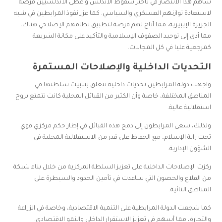
ساهم هذا الانتصار في تأخير سقوط الأندلس وأعطى الأندلسيين فرصة
لاستعادة توازنهم العسكري والسياسي. كما عزز نفوذ المرابطين في شبه
الجزيرة الإيبيرية، مما أتاح لهم فرصة لتطبيق نظامهم الإصلاحي هناك،
مما أدى إلى توحيد الصفوف الإسلامية والتأكيد على مكانة الشريعة
كمرجعية عليا في كل المجالات.
التحديات الداخلية والإصلاحات المستمرة
واجهت دولة المرابطين تحديات داخلية تتعلق بتثبيت سلطتها في
المناطق المختلفة، خاصة وأن الكثير من القبائل المحلية كانت تتمتع بروح
استقلالية عالية.
ولذلك، سعى المرابطون إلى دمج هذه القبائل في إطار حكم مركزي قوي
تحت راية الإسلام، مع الحفاظ على قدر من الاستقلالية المحلية في
الشؤون الإدارية.
ركزت الإصلاحات الداخلية على تعزيز السلطة المركزية من خلال بناء شبكة
من القلاع والحصون التي ساعدت في تأمين الحدود والسيطرة على
المناطق النائية.
كما شجعت الدولة المرابطية على التنمية الاقتصادية، وخاصة في الزراعة
والتجارة، مما أسهم في تعزيز الاستقرار الداخلي والنمو الاقتصادي.