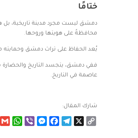
ختامًا
دمشق ليست مجرد مدينة تاريخية، بل هي 
محافظةً على هويتها وروحها.
يُعد الحفاظ على تراث دمشق وحمايته من 
ففي دمشق، يتجسد التاريخ والحضارة في ك
عاصمة في التاريخ.
شارك المقال:
App
essenger
Viber
Facebook
Telegram
Copy
X
Link