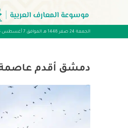
الجمعة 24 صفر 1448 هـ الموافق 7 أغسطس 2026 مـ
دمشق أقدم عاصمة ف