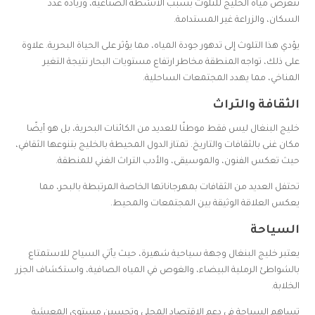
تتعرض مياه الخليج للتلوث بسبب الأنشطة الصناعية، وزيادة عدد
السكان، والزراعة غير المستدامة.
يؤدي هذا التلوث إلى تدهور جودة المياه، مما يؤثر على الحياة البحرية. علاوة
على ذلك، تواجه المنطقة مخاطر ارتفاع مستويات البحار نتيجة التغير
المناخي، مما يهدد المجتمعات الساحلية.
الثقافة والتراث
خليج البنغال ليس فقط موطنًا للعديد من الكائنات البحرية، بل هو أيضًا
مكان غنى بالثقافات والتاريخ. تمتاز الدول المحيطة بالخليج بتنوعها الثقافي،
حيث تعكس الفنون، والموسيقى، والأدب التراث الغني للمنطقة.
تحتفل العديد من الثقافات بمهرجاناتها الخاصة المرتبطة بالبحر، مما
يعكس العلاقة الوثيقة بين المجتمعات والمحيط.
السياحة
يعتبر خليج البنغال وجهة سياحية شهيرة، حيث يأتي السياح للاستمتاع
بالشواطئ الرملية البيضاء، والغوص في المياه الصافية، واستكشاف الجزر
الخلابة.
تساهم السياحة في دعم الاقتصاد المحلي وتحسين مستوى المعيشة