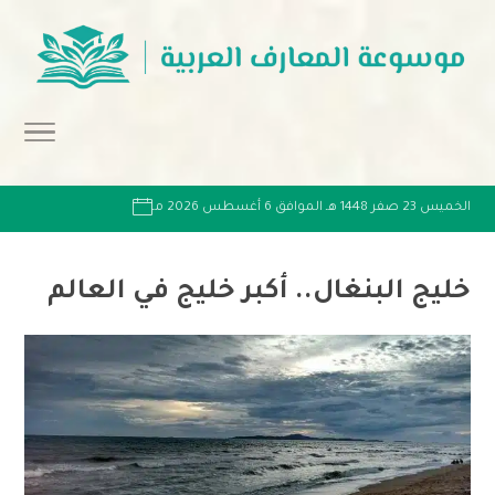
الخميس 23 صفر 1448 هـ الموافق 6 أغسطس 2026 مـ
خليج البنغال.. أكبر خليج في العالم