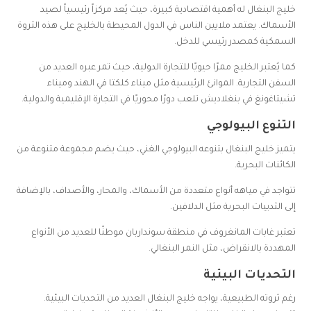
خليج البنغال له أهمية اقتصادية كبيرة، حيث يُعد مركزاً رئيسياً لصيد
الأسماك. يعتمد ملايين الناس في الدول المحيطة بالخليج على هذه الثروة
السمكية كمصدر رئيسي للدخل.
كما يُعتبر الخليج ممرًا حيويًا للتجارة الدولية، حيث تمر عبره العديد من
السفن التجارية. الموانئ الرئيسية مثل ميناء كلكتا في الهند وميناء
تشيتاغونغ في بنغلاديش تلعب دورًا محوريًا في التجارة الإقليمية والدولية.
التنوع البيولوجي
يتميز خليج البنغال بتنوعه البيولوجي الغني، حيث يضم مجموعة متنوعة من
الكائنات البحرية.
تتواجد في مياهه أنواع متعددة من الأسماك، والمحار، والأصداف، بالإضافة
إلى الثدييات البحرية مثل الدلافين.
تعتبر غابات المانغروف في منطقة سونداربان موطنًا للعديد من الأنواع
المهددة بالانقراض، مثل النمر البنغالي.
التحديات البيئية
رغم ثروته الطبيعية، يواجه خليج البنغال العديد من التحديات البيئية.