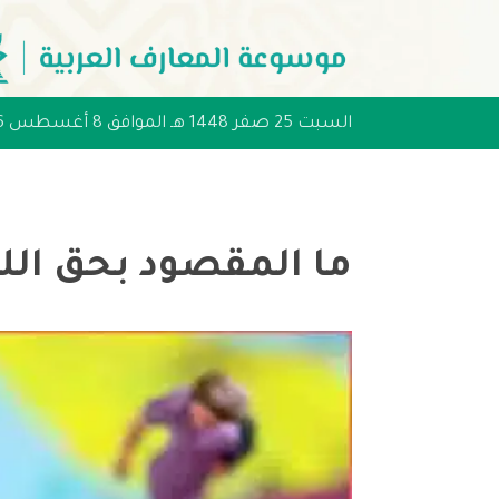
السبت 25 صفر 1448 هـ الموافق 8 أغسطس 2026 مـ
ما المقصود بحق ال