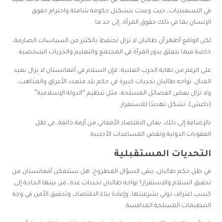
في التسعينيات، حيث وعدت بتشكيل حكومة شاملة واحترام حقوق
الإنسان بما في ذلك حقوق المرأة، إلى حد ما.
لكن الواقع أظهر أن طالبان لا تزال تحتفظ بالكثير من السياسات الصارمة،
خاصة فيما يتعلق بدور المرأة في المجتمع والتعليم والحريات الشخصية.
على الرغم من نهاية الحرب العلنية، فإن السلام في أفغانستان لا يزال بعيد
المنال. تواجه طالبان تحديات كبيرة في حكم بلد متعدد الأعراق والمذاهب،
ولا تزال بعض الفصائل المسلحة، مثل تنظيم “الدولة الإسلامية”
(داعش)، تشكل تهديدًا للاستقرار.
بالإضافة إلى ذلك، يعاني الاقتصاد الأفغاني من أزمة خانقة، في ظل
العقوبات الدولية ونقص المساعدات الأجنبية.
التحديات المستقبلية
في ظل حكم طالبان، يبقى السؤال المطروح: هل ستتمكن أفغانستان من
تحقيق السلام والاستقرار؟ تواجه طالبان تحديات عدة، من بينها الحاجة إلى
كسب اعتراف دولي بشرعيتها، وإعادة بناء الاقتصاد، وتحقيق الأمن في وجه
التنظيمات المسلحة المنافسة.