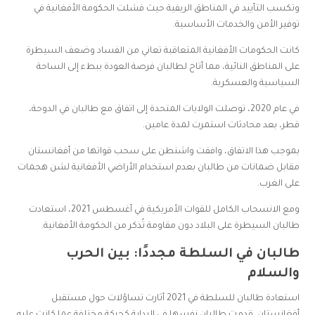
وتكسب التأييد في المناطق الريفية حيث فشلت الحكومة الأفغانية في
توفير الأمن والخدمات الأساسية.
كانت الحكومات الأفغانية المتعاقبة تعاني من الفساد وضعف السيطرة
على المناطق النائية، مما أتاح لطالبان فرصة العودة ببطء إلى الساحة
السياسية والعسكرية.
في عام 2020، توصلت الولايات المتحدة إلى اتفاق مع طالبان في الدوحة،
قطر، بعد محادثات استمرت لمدة عامين.
بموجب هذا الاتفاق، وافقت واشنطن على سحب قواتها من أفغانستان
مقابل ضمانات من طالبان بعدم استخدام الأراضي الأفغانية لشن هجمات
على الغرب.
ومع الانسحاب الكامل للقوات الأمريكية في أغسطس 2021، استعادت
طالبان السيطرة على البلاد دون مقاومة تُذكر من الحكومة الأفغانية.
طالبان في السلطة مجددًا: بين الحرب
والسلام
استعادة طالبان للسلطة في 2021 أثارت تساؤلات حول مستقبل
أفغانستان. قدمت طالبان نفسها في البداية كحركة مختلفة عما كانت عليه