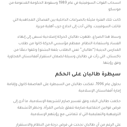
انسحاب القوات السوفيتية في عام 1989 وسقوط الحكومة المدعومة من
موسكو.
كانت تلك الفترة مليئة بالصراعات الداخلية بين الفصائل المجاهدية التي
قاتلت السوفييت، والتي أدت إلى اندلاع حرب أهلية مريرة.
وسط هذا الصراع، ظهرت طالبان كحركة إصلاحية تسعى إلى إنهاء
الفساد واستعادة النظام. معظم مؤسسي الحركة كانوا من طلاب
المدارس الدينية (“طالبان” تعني الطلاب بلغة البشتو) وتلقوا دعمًا من
باكستان، التي رأت في طالبان وسيلة لضمان استقرار أفغانستان المجاورة
وفق رؤيتها.
سيطرة طالبان على الحكم
بحلول عام 1996، تمكنت طالبان من السيطرة على العاصمة كابول وإقامة
إمارة أفغانستان الإسلامية.
حكمت طالبان البلاد وفق تفسير صارم للشريعة الإسلامية، ما أدى إلى
فرض قوانين اجتماعية صارمة تتعلق بلباس المرأة، وحظر الأنشطة
الترفيهية والتعليمية التي لا تتماشى مع رؤيتهم الإسلامية.
على الرغم من أن طالبان نجحت في فرض درجة من النظام والاستقرار