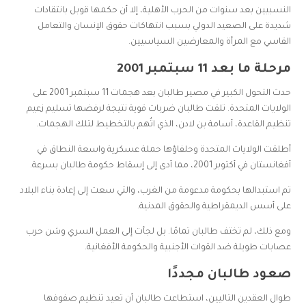
النسبيين بعد سنوات من الحرب الأهلية، إلا أن حكمها قوبل بانتقادات
شديدة على الصعيد الدولي بسبب انتهاكات حقوق الإنسان والتعامل
القاسي مع المرأة والمعارضين السياسيين.
مرحلة ما بعد 11 سبتمبر 2001
حدث التحول الكبير في مصير طالبان بعد هجمات 11 سبتمبر 2001 على
الولايات المتحدة. تلقت طالبان ضربات قوية نتيجة لرفضها تسليم زعيم
تنظيم القاعدة، أسامة بن لادن، الذي اتُهم بالتخطيط لتلك الهجمات.
أطلقت الولايات المتحدة وحلفاؤها حملة عسكرية واسعة النطاق في
أفغانستان في أكتوبر 2001، مما أدى إلى إسقاط حكومة طالبان بسرعة.
تم استبدالها بحكومة مدعومة من الغرب، والتي سعت إلى إعادة بناء البلاد
على أسس الديمقراطية والحقوق المدنية.
ومع ذلك، لم تختف طالبان تمامًا. بل لجأت إلى العمل السري وشن حرب
عصابات طويلة ضد القوات الأجنبية والحكومة الأفغانية.
صعود طالبان مجددًا
طوال العقدين التاليين، استطاعت طالبان أن تعيد تنظيم صفوفها