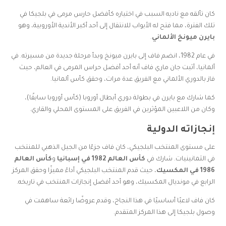
كان تألقه مع ناديه السبب في اختياره كأفضل حارس مرمى في بلجيكا في
تلك الفترة، مما فتح له الأبواب للانتقال إلى أحد أكبر الأندية الأوروبية، وهو
بايرن ميونخ الألماني
.
في عام 1982، انضم فاف إلى بايرن ميونخ وبدأ مرحلة جديدة من مسيرته. في
ألمانيا، أثبت جان ماري فاف أنه أحد أفضل حراس المرمى في العالم، حيث
فاز بالدوري الألماني مع الفريق عدة مرات، وحقق كأس ألمانيا.
كما شارك مع بايرن في بطولة دوري أبطال أوروبا (كأس أوروبا سابقًا)،
وكان من اللاعبين المؤثرين في الفريق على المستوى المحلي والقاري.
إنجازاته الدولية
على مستوى المنتخب البلجيكي، كان فاف جزءًا من الجيل الذهبي للمنتخب
في الثمانينيات. شارك في
كأس العالم 1982 في إسبانيا
و
كأس العالم
1986 في المكسيك
، حيث قدم المنتخب البلجيكي أداءً مميزًا وحقق المركز
الرابع في مونديال المكسيك، وهو أحد أفضل إنجازات المنتخب في تاريخه.
كان فاف لاعبًا أساسيًا في هذا النجاح، وقدم عروضًا رائعة ساهمت في
وصول بلجيكا إلى هذا المركز المتقدم.