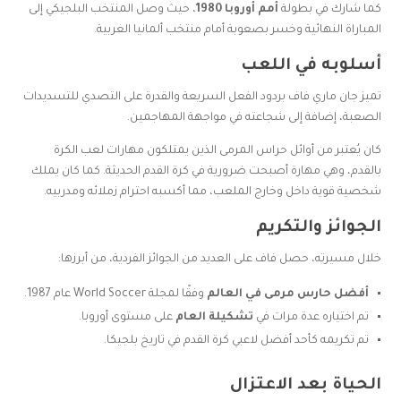
كما شارك في بطولة
أمم أوروبا 1980
، حيث وصل المنتخب البلجيكي إلى
المباراة النهائية وخسر بصعوبة أمام منتخب ألمانيا الغربية.
أسلوبه في اللعب
تميز جان ماري فاف بردود الفعل السريعة والقدرة على التصدي للتسديدات
الصعبة، إضافة إلى شجاعته في مواجهة المهاجمين.
كان يُعتبر من أوائل حراس المرمى الذين يمتلكون مهارات لعب الكرة
بالقدم، وهي مهارة أصبحت ضرورية في كرة القدم الحديثة. كما كان يملك
شخصية قوية داخل وخارج الملعب، مما أكسبه احترام زملائه ومدربيه.
الجوائز والتكريم
خلال مسيرته، حصل فاف على العديد من الجوائز الفردية، من أبرزها:
أفضل حارس مرمى في العالم
وفقًا لمجلة World Soccer عام 1987.
تم اختياره عدة مرات في
تشكيلة العام
على مستوى أوروبا.
تم تكريمه كأحد أفضل لاعبي كرة القدم في تاريخ بلجيكا.
الحياة بعد الاعتزال