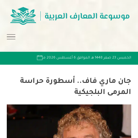
الخميس 23 صفر 1448 هـ الموافق 6 أغسطس 2026 مـ
جان ماري فاف.. أسطورة حراسة
المرمى البلجيكية