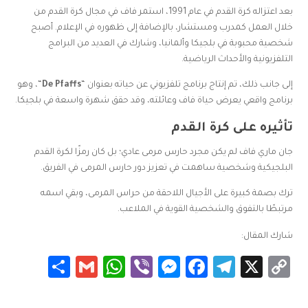
بعد اعتزاله كرة القدم في عام 1991، استمر فاف في مجال كرة القدم من
خلال العمل كمدرب ومستشار، بالإضافة إلى ظهوره في الإعلام. أصبح
شخصية محبوبة في بلجيكا وألمانيا، وشارك في العديد من البرامج
التلفزيونية والأحداث الرياضية.
إلى جانب ذلك، تم إنتاج برنامج تلفزيوني عن حياته بعنوان “
De Pfaffs
“، وهو
برنامج واقعي يعرض حياة فاف وعائلته، وقد حقق شهرة واسعة في بلجيكا.
تأثيره على كرة القدم
جان ماري فاف لم يكن مجرد حارس مرمى عادي؛ بل كان رمزًا لكرة القدم
البلجيكية وشخصية ساهمت في تعزيز دور حارس المرمى في الفريق.
ترك بصمة كبيرة على الأجيال اللاحقة من حراس المرمى، وبقي اسمه
مرتبطًا بالتفوق والشخصية القوية في الملاعب.
شارك المقال:
Share
WhatsApp
Gmail
Messenger
Viber
Facebook
Telegram
Copy
X
Link