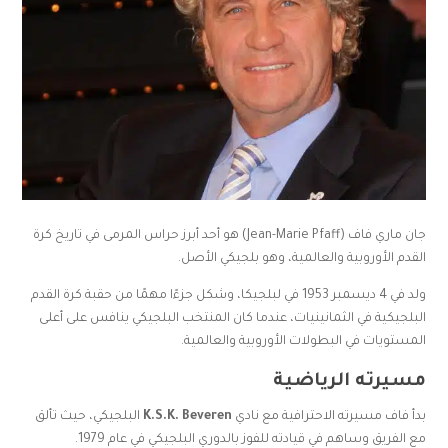
جان ماري فاف (Jean-Marie Pfaff) هو أحد أبرز حراس المرمى في تاريخ كرة
القدم الأوروبية والعالمية، وهو بلجيكي الأصل.
ولد في 4 ديسمبر 1953 في لبلجيكا، وشكل جزءًا مهمًا من حقبة كرة القدم
البلجيكية في الثمانينيات، عندما كان المنتخب البلجيكي ينافس على أعلى
المستويات في البطولات الأوروبية والعالمية.
مسيرته الرياضية
بدأ فاف مسيرته الاحترافية مع نادي
K.S.K. Beveren
البلجيكي، حيث تألق
مع الفريق وساهم في قيادته للفوز بالدوري البلجيكي في عام 1979.