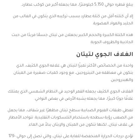
يبلغ قطره حوالي 5,150 كيلومترًا، مما يجعله أكبر من كوكب عطارد.
إلا أن كتلته أقل من كتلة عطارد بسبب تركيبه الذي يتكون في الغالب من
الجليد والمواد العضوية.
هذه الكتلة الكبيرة والحجم الكبير يجعلان من تيتان جسمًا فريدًا من حيث
الجاذبية والظروف الجوية.
الغلاف الجوي لتيتان
واحدة من الخصائص الأكثر تميزًا لتيتان هي غلافه الجوي الكثيف، الذي
يتكون في معظمه من النيتروجين، مع وجود كميات صغيرة من الميثان
والهيدروجين.
الغلاف الجوي الكثيف يجعله القمر الوحيد في النظام الشمسي الذي يمتلك
غلافًا جويًا كبيرًا، مما يجعله يشبه الأرض في بعض النواحي.
تعطي طبقات الغيوم الضبابية سطح تيتان مظهرًا غير شفاف، مما يجعل
من الصعب رؤية سطحه باستخدام التلسكوبات التقليدية. تتواجد الأمطار
في غلاف تيتان، لكنها تتكون من الميثان والإيثان بدلاً من الماء.
تؤدي درجات الحرارة المنخفضة للغاية على تيتان، والتي تصل إلى حوالي -179