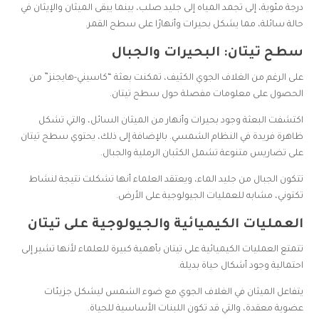
درجة مئوية، إلى تجمد المياه إلى جليد صلب، بينما يبقى الميثان والإيثان في
حالة سائلة، مما يشكل بحيرات وأنهارًا على سطح القمر.
سطح تيتان: البحيرات والجبال
على الرغم من الغلاف الجوي الكثيف، تمكنت بعثة “كاسيني-هايجنز” من
الحصول على معلومات مفصلة حول سطح تيتان.
اكتشفت البعثة وجود بحيرات وأنهار من الميثان السائل، والتي تشكل
ظاهرة فريدة في النظام الشمسي. بالإضافة إلى ذلك، يحتوي سطح تيتان
على تضاريس متنوعة تشمل الكثبان الرملية والجبال.
تتكون الجبال من جليد الماء، ويعتقد العلماء أنها تشكلت نتيجة لنشاط
تكتوني، مشابه للعمليات الجيولوجية على الأرض.
العمليات الكيميائية والجيولوجية على تيتان
تتمتع العمليات الكيميائية على تيتان بأهمية كبيرة للعلماء لأنها تشير إلى
احتمالية وجود أشكال حياة بديلة.
يتفاعل الميثان في الغلاف الجوي مع ضوء الشمس ليشكل جزيئات
عضوية معقدة، والتي قد تكون اللبنات الأساسية للحياة.