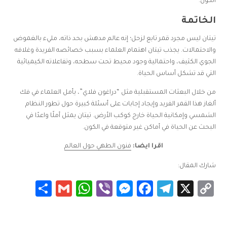
الكون.
الخاتمة
تيتان ليس مجرد قمر تابع لزحل؛ إنه عالم مدهش بحد ذاته، مليء بالغموض
والاحتمالات. يجذب تيتان اهتمام العلماء بسبب خصائصه الفريدة وغلافه
الجوي الكثيف، واحتمالية وجود محيط تحت سطحه، وتفاعلاته الكيميائية
التي قد تشكل أساس الحياة.
من خلال البعثات المستقبلية مثل “دراغون فلاي”، يأمل العلماء في فك
ألغاز هذا القمر الفريد وإيجاد إجابات على أسئلة كبيرة حول تطور النظام
الشمسي وإمكانية الحياة خارج كوكب الأرض. تيتان يمثل أملًا واعدًا في
البحث عن الحياة في أماكن غير متوقعة في الكون.
اقرا ايضا:
فنون الطهي حول العالم
شارك المقال:
Share
WhatsApp
Gmail
Messenger
Viber
Facebook
Telegram
Copy
X
Link