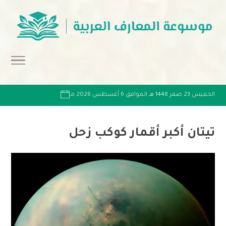
الخميس 23 صفر 1448 هـ الموافق 6 أغسطس 2026 مـ
تيتان أكبر أقمار كوكب زحل