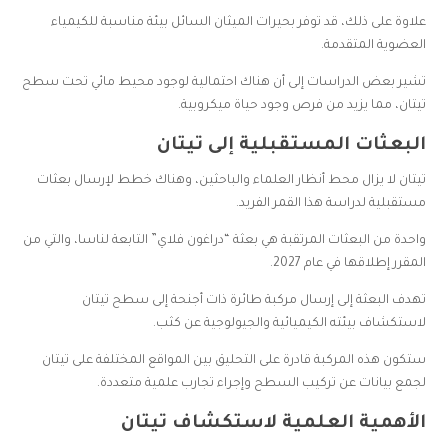
علاوة على ذلك، قد توفر بحيرات الميثان السائل بيئة مناسبة للكيمياء
العضوية المتقدمة.
تشير بعض الدراسات إلى أن هناك احتمالية لوجود محيط مائي تحت سطح
تيتان، مما يزيد من فرص وجود حياة ميكروبية.
البعثات المستقبلية إلى تيتان
تيتان لا يزال محط أنظار العلماء والباحثين، وهناك خطط لإرسال بعثات
مستقبلية لدراسة هذا القمر الفريد.
واحدة من البعثات المرتقبة هي بعثة “دراغون فلاي” التابعة لناسا، والتي من
المقرر إطلاقها في عام 2027.
تهدف البعثة إلى إرسال مركبة طائرة ذات أجنحة إلى سطح تيتان
لاستكشاف بيئته الكيميائية والجيولوجية عن كثب.
ستكون هذه المركبة قادرة على التحليق بين المواقع المختلفة على تيتان
لجمع بيانات عن تركيب السطح وإجراء تجارب علمية متعددة.
الأهمية العلمية لاستكشاف تيتان