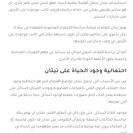
استكشاف تيتان يحمل أهمية علمية كبيرة، فهو ليس مجرد قمر عادي، بل
هو مختبر طبيعي يمكن من خلاله دراسة ظروف كانت موجودة على الأرض
قبل مليارات السنين.
يوفر تيتان للعلماء فرصة لدراسة الكيمياء العضوية المعقدة في بيئة لا
تزال تحتوي على عناصر يمكن أن تكون شبيهة بتلك التي كانت موجودة على
الأرض في وقت مبكر من تكوينها.
كما أن دراسة الغلاف الجوي لتيتان قد تساعد في فهم التغيرات المناخية
وكيفية تطور الأغلفة الجوية للأجرام الأخرى.
احتمالية وجود الحياة على تيتان
من بين الأسباب التي تجعل تيتان موضع اهتمام كبير هو احتمالية وجود
حياة. الغلاف الجوي الغني بالمركبات العضوية وتواجد الميثان السائل على
سطحه يفتح الباب أمام تصورات علمية لوجود أشكال حياة بديلة عن تلك
التي نعرفها.
فوجود الماء السائل، حتى وإن كان في أعماق القمر، يمكن أن يوفر بيئة
مناسبة للكائنات الدقيقة. ورغم أن الظروف على تيتان قد تكون قاسية، إلا
أن العلماء يرون فيه فرصة لاكتشافات قد تغير مفهومنا عن الحياة في