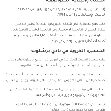
النشأة والبداية المتواضعة
وُلد أندريس إنييستا في بلدة صغيرة تُدعى فوينتيالبيا، في مقاطعة
ألباسيتي بإسبانيا، يوم 11 مايو 1984.
كانت طفولته عادية، لكن شغفه الكبير بكرة القدم بدأ يظهر منذ سن
مبكرة. انضم إلى أكاديمية لا ماسيا، وهي أكاديمية الشباب التابعة لنادي
برشلونة، في سن الثانية عشرة، حيث أظهر مهاراته البارزة وسرعان ما
أصبح أحد أكثر اللاعبين الواعدين في جيله.
المسيرة الكروية في نادي برشلونة
بدأت مسيرة إنييستا الاحترافية في الفريق الأول لنادي برشلونة عام 2002،
وسرعان ما أثبت جدارته وأصبح جزءًا أساسيًا من تشكيلة الفريق.
تحت قيادة المدرب بيب غوارديولا، شهدت مسيرة إنييستا تحوّلًا كبيرًا، حيث
أصبح جزءًا من الثلاثي الهجومي الذهبي مع تشافي هيرنانديز وليونيل ميسي.
قاد هذا الثلاثي برشلونة إلى تحقيق العديد من البطولات والألقاب، بما في
ذلك دوري أبطال أوروبا والدوري الإسباني وكأس الملك.
إنييستا لم يكن فقط لاعبًا موهوبًا، بل كان أيضًا قائدًا يتميز بالهدوء
والتركيز، وهو ما جعله محبوبًا بين زملائه.