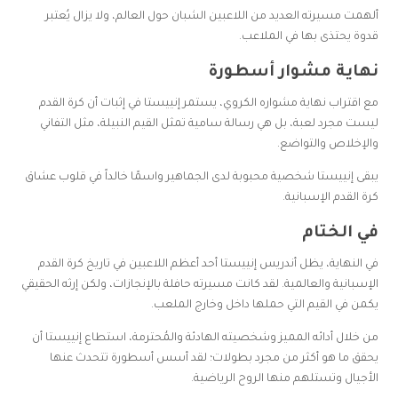
ألهمت مسيرته العديد من اللاعبين الشبان حول العالم، ولا يزال يُعتبر
قدوة يحتذى بها في الملاعب.
نهاية مشوار أسطورة
مع اقتراب نهاية مشواره الكروي، يستمر إنييستا في إثبات أن كرة القدم
ليست مجرد لعبة، بل هي رسالة سامية تمثل القيم النبيلة، مثل التفاني
والإخلاص والتواضع.
يبقى إنييستا شخصية محبوبة لدى الجماهير واسمًا خالداً في قلوب عشاق
كرة القدم الإسبانية.
في الختام
في النهاية، يظل أندريس إنييستا أحد أعظم اللاعبين في تاريخ كرة القدم
الإسبانية والعالمية. لقد كانت مسيرته حافلة بالإنجازات، ولكن إرثه الحقيقي
يكمن في القيم التي حملها داخل وخارج الملعب.
من خلال أدائه المميز وشخصيته الهادئة والمُحترمة، استطاع إنييستا أن
يحقق ما هو أكثر من مجرد بطولات؛ لقد أسس أسطورة تتحدث عنها
الأجيال وتستلهم منها الروح الرياضية.