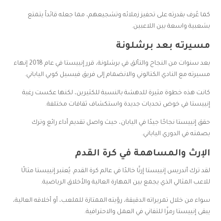
كما عُرف بقدرته على تحفيز زملائه وتشجيعهم، مما جعله قائداً يتمتع
بشعبية واسعة بين اللاعبين.
مسيرته بعد برشلونة
بعد سنوات من النجاح والتألق في برشلونة، قرر إنييستا في عام 2018 إنهاء
مسيرته مع النادي الكتالوني والانضمام إلى فريق فيسيل كوبي الياباني.
كانت هذه خطوة مثيرة للدهشة بالنسبة للكثيرين، لكنها عكست رغبة
إنييستا في خوض تحديات جديدة واستكشاف ثقافات مختلفة.
حقق إنييستا نجاحًا جيدًا في اليابان، حيث واصل تقديم أداء رائع وترك
بصمته في الدوري الياباني.
الإرث والمساهمة في كرة القدم
لقد ترك أندريس إنييستا إرثًا خالدًا في عالم كرة القدم. يُعتبر إنييستا مثالًا
للاعب المثالي الذي يجمع بين المهارة العالية والأخلاق الرياضية.
سواء من خلال تمريراته الدقيقة، رؤيته الممتازة للملعب، أو أخلاقه العالية،
يبقى إنييستا رمزًا للتفاني في العمل والاحترافية.