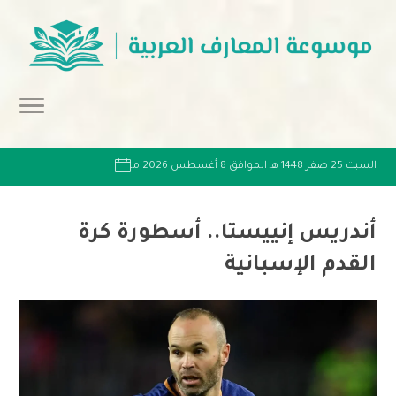
السبت 25 صفر 1448 هـ الموافق 8 أغسطس 2026 مـ
أندريس إنييستا.. أسطورة كرة
القدم الإسبانية