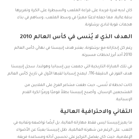
كان لديه قدرة فريدة على قراءة الملعب والسيطرة على الكرة وتمريرها
بدقة عالية، مما جعله لاعبًا مميزًا في وسط الملعب، وساهم في بناء
هجمات قوية لنادي برشلونة.
الهدف الذي لا يُنسى في كأس العالم 2010
رغم كل إنجازاته مع برشلونة، يعتبر هدف إنييستا في نهائي كأس العالم
2010 أحد أبرز لحظات مسيرته.
في تلك المباراة التاريخية التي جمعت بين إسبانيا وهولندا، سجل إنييستا
هدف الفوز في الدقيقة 116، ليمنح إسبانيا لقبها الأول في تاريخ كأس العالم.
كانت لحظة لا تُنسى، حيث طغت مشاعر الفرح على الملايين من
المشجعين الإسبان، وأصبح إنييستا بطلاً قوميًا ورمزًا لكرة القدم
الإسبانية.
التفاني والاحترافية العالية
ما يميز إنييستا ليس فقط مهاراته العالية، بل أيضًا تواضعه وتفانيه في
اللعب. على الرغم من شهرته العالمية، ظل إنييستا بعيدًا عن الأضواء
الإعلامية، حيث كان يفضل التركيز على تحسين أدائه ومساعدة فريقه.