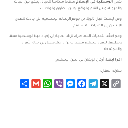
تمثل
الوسطية في الإسلام
منهجًا متكاملًا للحياة، يجمع بين الثبات
والمرونة، وبين القيم والواقع، وبين الحقوق والواجبات.
وهي ليست خيارًا ثانويًا، بل جوهر الرسالة الإسلامية التي جاءت لتهدي
الإنسان إلى الصراط المستقيم.
ومع تعقّد التحديات المعاصرة، تزداد الحاجة إلى إحياء مبدأ الوسطية فهمًا
وتطبيقًا، ليبقى الإسلام مصدر توازن ورحمة وعدل في حياة الأفراد
والمجتمعات.
اقرا ايضا:
أركان الإيمان في الدين الإسلامي
شارك المقال:
Share
WhatsApp
Gmail
Messenger
Viber
Facebook
Telegram
Copy
X
Link