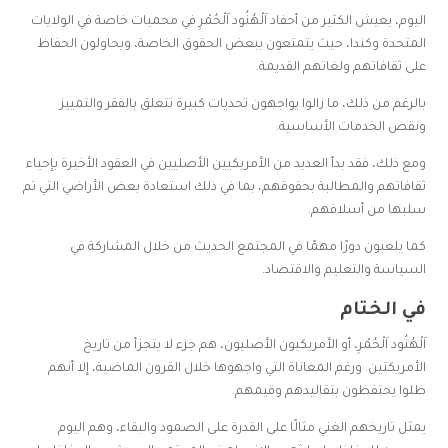
اليوم، يعيش الكثير من أحفاد اَلْهُنُود اَلْحُمْرِ في محميات خاصة في الولايات
المتحدة وكندا، حيث يتمتعون ببعض الحقوق الخاصة، ويحاولون الحفاظ
على ثقافاتهم ولغاتهم القديمة.
بالرغم من ذلك، ما زالوا يواجهون تحديات كبيرة تتعلق بالفقر والتمييز
ونقص الخدمات الأساسية.
ومع ذلك، فقد بدأ العديد من الأمريكيين الأصليين في العقود الأخيرة بإحياء
ثقافاتهم والمطالبة بحقوقهم، بما في ذلك استعادة بعض الأراضي التي تم
سلبها من أسلافهم.
كما يلعبون دورًا مهمًا في المجتمع الحديث من خلال المشاركة في
السياسة والتعليم والاقتصاد.
في الختام
اَلْهُنُود اَلْحُمْرِ، أو الأمريكيون الأصليون، هم جزء لا يتجزأ من تاريخ
الأمريكتين. ورغم المعاناة التي واجهوها خلال القرون الماضية، إلا أنهم
ظلوا يحتفظون بتقاليدهم وقيمهم.
يمثل تاريخهم الغني مثالًا على القدرة على الصمود والبقاء، وهم اليوم