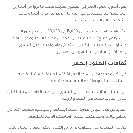
تعود أصول الهنود الحمر إلى العصور القديمة عندما هاجروا من آسيا إلى
الأمريكتين عبر مضيق بيرينغ، الذي كان يربط بين قارتَي آسيا وأمريكا
الشمالية خلال العصور الجليدية.
بدأت هذه الهجرات قبل حوالي 15,000 إلى 30,000 عام. ومع مرور الوقت،
انتشروا في جميع أنحاء الأمريكتين، مكونين مجتمعات متنوعة ذات ثقافات
وأسلوب حياة مختلف بناءً على البيئة التي عاشوا فيها، مثل السهول،
والغابات، والمناطق الجبلية، وحتى الصحاري.
ثقافات الهنود الحمر
كان لكل مجموعة من الهنود الحمر ثقافتها الفريدة، ولغاتها الخاصة،
وأساليب حياة متوافقة مع البيئة المحيطة بهم.
على سبيل المثال، اعتمدت قبائل السهول على صيد الجاموس، بينما كانت
قبائل الغابات تعتمد على الصيد والزراعة.
العديد من هذه القبائل طورت أنظمة اجتماعية وسياسية متقدمة، كما كان
لديهم تقاليد روحية عميقة تعكس ارتباطهم الوثيق بالطبيعة.
من بين الثقافات التي اشتهرت في تاريخ الهنود الحمر، حضارة الإنكا والمايا