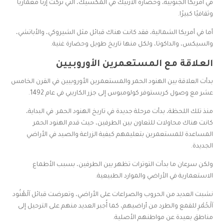
في أمريكا الجنوبية، وحضارة الأزتيك في المكسيك، التي تركت إرثًا معماريًا
وثقافيًا كبيرًا.
أما في أمريكا الشمالية، فقد كانت هناك قبائل مثل الشيروكي، والأباتشي،
والسيكس، والداكوتا، ولكل منها تاريخ طويل وحضارة غنية.
العلاقة مع المستعمرين الأوروبيين
بدأت العلاقة بين الهنود الحمر والمستعمرين الأوروبيين في القرن الخامس
عشر مع وصول كريستوفر كولومبوس إلى جزر الكاريبي في عام 1492.
منذ تلك اللحظة، بدأت مرحلة جديدة في تاريخ الهنود الحمر. في البداية،
كانت هناك محاولات للتعاون بين الطرفين، حيث قدم الهنود الحمر
المساعدة للمستعمرين بتعليمهم كيفية الزراعة والصيد في الأراضي
الجديدة.
ولكن سرعان ما بدأت التوترات تظهر بين الطرفين، بسبب الأطماع
الاستعمارية في الأراضي والموارد الطبيعية.
نشبت العديد من الحروب والصراعات على الأراضي، وتعرضت قبائل اَلْهُنُود
اَلْحُمْرِ للقمع والطرد من أراضيهم، كما أُجبر العديد منهم على الترحيل إلى
مناطق بعيدة عن مواطنهم الأصلية.