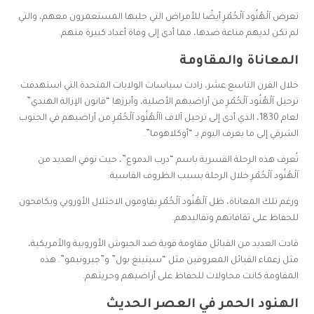
تعرض اَلْهُنُود اَلْحُمْرِ أيضًا للأمراض التي جلبها المستعمرون معهم، والتي
لم تكن لديهم مناعة ضدها، مما أدى إلى وفاة أعداد كبيرة منهم.
المعاناة والمقاومة
خلال القرن التاسع عشر، زادت سياسات الولايات المتحدة التي استهدفت
ترحيل اَلْهُنُود اَلْحُمْرِ من أراضيهم الأصلية، وأبرزها “قانون الإزالة الهندي”
لعام 1830، الذي أدى إلى ترحيل آلاف ااَلْهُنُود اَلْحُمْرِ من أراضيهم في الجنوب
الشرقي إلى ما يعرف اليوم بـ “أوكلاهوما”.
تُعرف هذه الرحلة القسرية باسم “درب الدموع”، حيث توفي العديد من
اَلْهُنُود اَلْحُمْرِ خلال الرحلة بسبب الظروف القاسية.
ورغم تلك المعاناة، ظل اَلْهُنُود اَلْحُمْرِ يقاومون الاحتلال الأوروبي ويكافحون
للحفاظ على ثقافاتهم وتقاليدهم.
قادت العديد من القبائل مقاومة قوية ضد الجيوش الأوروبية والأمريكية،
مثل زعماء القبائل المعروفين مثل “سيتينغ بول” و”جيرونيمو”. هذه
المقاومة كانت محاولات للحفاظ على أراضيهم وحريتهم.
الهنود الحمر في العصر الحديث