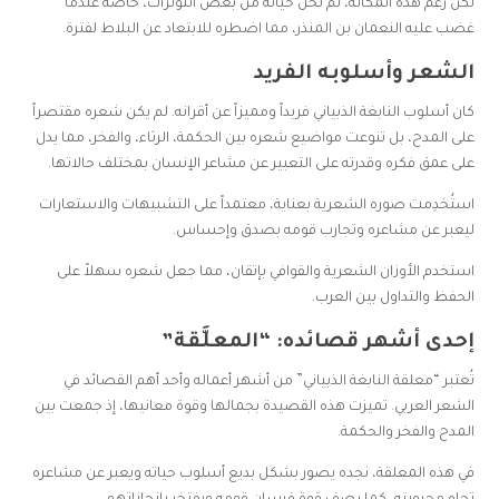
لكن رغم هذه المكانة، لم تخل حياته من بعض التوترات، خاصة عندما
غضب عليه النعمان بن المنذر، مما اضطره للابتعاد عن البلاط لفترة.
الشعر وأسلوبه الفريد
كان أسلوب النابغة الذبياني فريداً ومميزاً عن أقرانه. لم يكن شعره مقتصراً
على المدح، بل تنوعت مواضيع شعره بين الحكمة، الرثاء، والفخر، مما يدل
على عمق فكره وقدرته على التعبير عن مشاعر الإنسان بمختلف حالاتها.
استُخدِمت صوره الشعرية بعناية، معتمداً على التشبيهات والاستعارات
ليعبر عن مشاعره وتجارب قومه بصدق وإحساس.
استخدم الأوزان الشعرية والقوافي بإتقان، مما جعل شعره سهلاً على
الحفظ والتداول بين العرب.
إحدى أشهر قصائده: “المعلَّقة”
تُعتبر “معلقة النابغة الذبياني” من أشهر أعماله وأحد أهم القصائد في
الشعر العربي. تميزت هذه القصيدة بجمالها وقوة معانيها، إذ جمعت بين
المدح والفخر والحكمة.
في هذه المعلقة، نجده يصور بشكل بديع أسلوب حياته ويعبر عن مشاعره