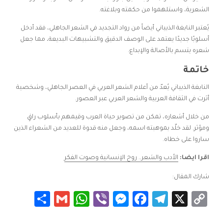
الشعرية، واستلهموا من حكمته وبلاغته.
يُعتبر النابغة الذبياني أيضاً من رواد التجديد في الشعر الجاهلي، فقد أدخل
أسلوبًا جديدًا يعتمد على الوصف الدقيق والتشبيهات البديعة، مما جعل
شعره يتسم بالأصالة والإبداع.
خاتمة
النابغة الذبياني يُعدّ من أعلام الشعر العربي في العصر الجاهلي، وشخصية
أثرت في الثقافة العربية والشعر العربي عبر العصور.
من خلال أشعاره، تمكن من تصوير حياة العرب وقيمهم بأسلوب راقٍ
ومؤثر. لقد خلّد بموهبته اسمه، وجعل منه قدوة للعديد من الشعراء الذين
ساروا على خطاه.
اقرا ايضا:
الأدب والشعر.. روح الإنسانية وصوت الفكر
شارك المقال:
Share
WhatsApp
Gmail
Messenger
Viber
Facebook
Telegram
Copy
X
Link