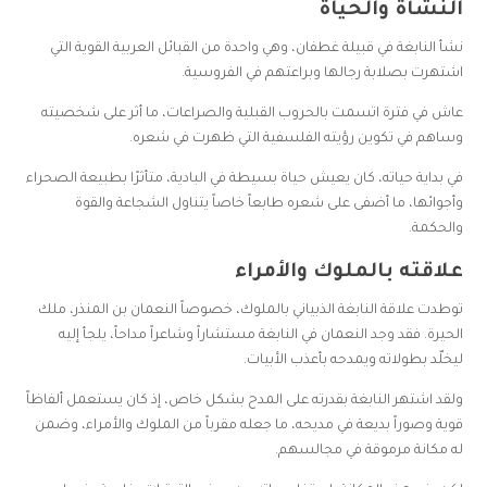
النشأة والحياة
نشأ النابغة في قبيلة غطفان، وهي واحدة من القبائل العربية القوية التي
اشتهرت بصلابة رجالها وبراعتهم في الفروسية.
عاش في فترة اتسمت بالحروب القبلية والصراعات، ما أثر على شخصيته
وساهم في تكوين رؤيته الفلسفية التي ظهرت في شعره.
في بداية حياته، كان يعيش حياة بسيطة في البادية، متأثرًا بطبيعة الصحراء
وأجوائها، ما أضفى على شعره طابعاً خاصاً يتناول الشجاعة والقوة
والحكمة.
علاقته بالملوك والأمراء
توطدت علاقة النابغة الذبياني بالملوك، خصوصاً النعمان بن المنذر، ملك
الحيرة. فقد وجد النعمان في النابغة مستشاراً وشاعراً مداحاً، يلجأ إليه
ليخلّد بطولاته ويمدحه بأعذب الأبيات.
ولقد اشتهر النابغة بقدرته على المدح بشكل خاص، إذ كان يستعمل ألفاظاً
قوية وصوراً بديعة في مديحه، ما جعله مقرباً من الملوك والأمراء، وضمن
له مكانة مرموقة في مجالسهم.