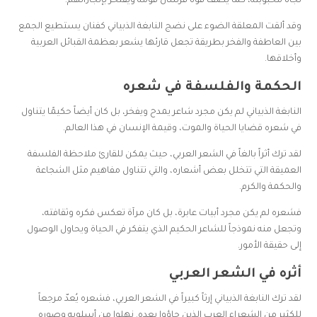
تجاه محبوبته، كما يصف قوة فرسان قومه ويفتخر بإنجازاتهم.
وقد ألقت المعلقة الضوء على نضج النابغة الذبياني كفنان يستطيع الجمع
بين العاطفة والفخر بطريقة تجعل قارئها يشعر بعظمة القبائل العربية
وأخلاقها.
الحكمة والفلسفة في شعره
النابغة الذبياني لم يكن مجرد شاعر يمدح ويفخر، بل كان أيضاً حكيمًا يتناول
في شعره قضايا الحياة والموت، وقيمة الإنسان في هذا العالم.
لقد ترك أثراً بالغاً في الشعر العربي، حيث يمكن للقارئ ملاحظة الفلسفة
العميقة التي تتخلل بعض أشعاره، والتي تتناول مفاهيم مثل الشجاعة
والحكمة والكرم.
فشعره لم يكن مجرد أبيات عابرة، بل كان مرآة تعكس فكره وثقافته،
وتجعل منه نموذجاً للشاعر الحكيم الذي يتفكر في الحياة ويحاول الوصول
إلى حقيقة الأمور.
أثره في الشعر العربي
لقد ترك النابغة الذبياني إرثاً كبيراً في الشعر العربي، فشعره يُعدّ مرجعاً
للكثير من الشعراء العرب الذين جاؤوا بعده. نهلوا من أسلوبه وصوره