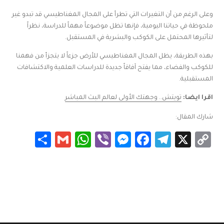
وعلى الرغم من أن التغيرات التي تطرأ على المجال المغناطيسي قد تبدو غير
ملحوظة في حياتنا اليومية، فإنها تظل موضوعاً مهماً للدراسة، نظراً
لتأثيرها المحتمل على الكوكب والبشرية في المستقبل.
بهذه الطريقة، يظل المجال المغناطيسي للأرض جزءاً لا يتجزأ من فهمنا
للكوكب والفضاء، مما يفتح آفاقاً جديدة للدراسات العلمية والاكتشافات
المستقبلية.
اقرا ايضا:
تويتش.. وجهتك الأولى لعالم البث المباشر
شارك المقال:
Share
WhatsApp
Gmail
Messenger
Viber
Facebook
Telegram
Copy
X
Link