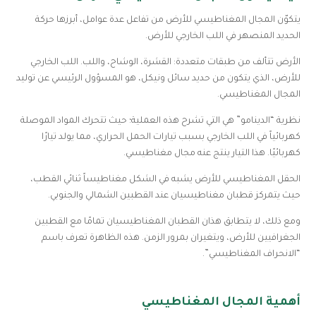
يتكوّن المجال المغناطيسي للأرض من تفاعل عدة عوامل، أبرزها حركة
الحديد المنصهر في اللب الخارجي للأرض.
الأرض تتألف من طبقات متعددة: القشرة، الوشاح، واللب. اللب الخارجي
للأرض، الذي يتكون من حديد سائل ونيكل، هو المسؤول الرئيسي عن توليد
المجال المغناطيسي.
نظرية “الدينامو” هي التي تشرح هذه العملية؛ حيث تتحرك المواد الموصلة
كهربائياً في اللب الخارجي بسبب تيارات الحمل الحراري، مما يولد تيارًا
كهربائيًا. هذا التيار ينتج عنه مجال مغناطيسي.
الحقل المغناطيسي للأرض يشبه في الشكل مغناطيساً ثنائي القطب،
حيث يتمركز قطبان مغناطيسيان عند القطبين الشمالي والجنوبي.
ومع ذلك، لا يتطابق هذان القطبان المغناطيسيان تمامًا مع القطبين
الجغرافيين للأرض، ويتغيران بمرور الزمن. هذه الظاهرة تعرف باسم
“الانحراف المغناطيسي”.
أهمية المجال المغناطيسي