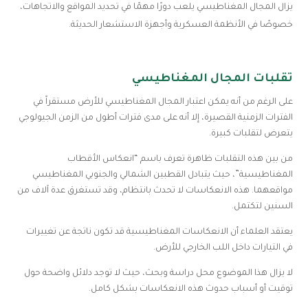
يزال المجال المغناطيسي يلعب دورًا مهمًا في تحديد المواقع والاتجاهات،
خصوصًا في الأنظمة العسكرية وأجهزة الاستشعار الحديثة.
تقلبات المجال المغناطيسي
على الرغم من أنه يمكن اعتبار المجال المغناطيسي للأرض مستقراً في
الفترات الزمنية القصيرة، إلا أنه على مدى فترات أطول من الزمن الجيولوجي
يتعرض لتقلبات كبيرة.
من بين هذه التقلبات ظاهرة تعرف باسم “انعكاس الأقطاب
المغناطيسية”، حيث يتبادل القطبين الشمالي والجنوبي المغناطيسي
مواقعهما. هذه الانعكاسات لا تحدث بانتظام، وقد تستغرق عدة آلاف من
السنين لتكتمل.
يعتقد العلماء أن الانعكاسات المغناطيسية قد تكون ناتجة عن تغييرات
في التيارات داخل اللب الخارجي للأرض.
لا يزال هذا الموضوع محل دراسة وبحث، حيث لا توجد دلائل واضحة حول
توقيت أو أسباب حدوث هذه الانعكاسات بشكل كامل.