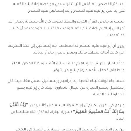
أحد أكثر القصص إلهامًا في التراث الإسلامي هو قصة إعادة بناء الكعبة
على يد النبي إبراهيم عليه السلام وابنه إسماعيل عليه السلام.
حسب ما جاء في القرآن الكريم والسنة النبوية، كان الله سبحانه وتعالى قد
أمر النبي إبراهيم بإعادة بناء الكعبة وتحديدها كبيت لله وحده بعد أن كانت
قد تهدمت.
يروى أن إبراهيم عليه السلام قد اصطحب ابنه إسماعيل إلى مكة المكرمة،
التي كانت آنذاك منطقة قاحلة وصحراء بدون ماء أو نباتات.
وفقًا للقرآن الكريم، دعا إبراهيم عليه السلام الله ليزود هذا المكان بالماء
والطعام، فجعل الله ماء زمزم ينبع من الأرض.
عندما جاء الوقت لبناء الكعبة، بدأ إبراهيم وإسماعيل العمل معًا، حيث كان
إسماعيل يحضر الحجارة من الجبال المجاورة، بينما كان إبراهيم يضع
الحجارة لبناء الكعبة.
ويروى في القرآن الكريم أن إبراهيم وابنه إسماعيل كانا يرددان:
“رَبَّنَا تَقَبَّلْ
مِنَّا إِنَّكَ أَنتَ السَّمِيعُ الْعَلِيمُ”
(سورة البقرة، آية 127) أثناء عملهما في
البناء.
من بين العناصر الأساسية التي وردت في قصة بناء الكعبة هي
الحجر