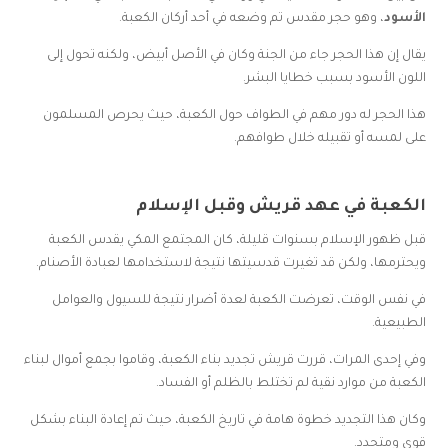
الأسود
، وهو حجر مقدس تم وضعه في أحد أركان الكعبة.
يقال إن هذا الحجر جاء من الجنة وكان في الأصل أبيض، ولكنه تحول إلى
اللون الأسود بسبب خطايا البشر.
هذا الحجر له دور مهم في الطواف حول الكعبة، حيث يحرص المسلمون
على لمسه أو تقبيله خلال طوافهم.
الكعبة في عهد قريش وقبل الإسلام
قبل ظهور الإسلام بسنوات قليلة، كان المجتمع المكي يقدس الكعبة
ويحترمها، ولكن قد تغيرت قدسيتها نتيجة لاستخدامها لعبادة الأصنام.
في نفس الوقت، تعرضت الكعبة لعدة أضرار نتيجة للسيول والعوامل
الطبيعية.
وفي إحدى المرات، قررت قريش تجديد بناء الكعبة، وقاموا بجمع أموال لبناء
الكعبة من موارد نقية لم تختلط بالظلم أو الفساد.
وكان هذا التجديد خطوة هامة في تاريخ الكعبة، حيث تم إعادة البناء بشكل
قوي ومتجدد.