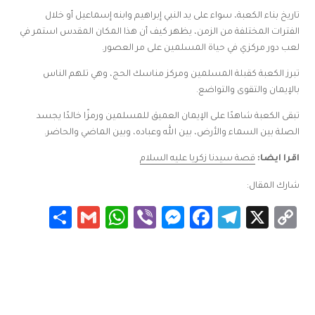
تاريخ بناء الكعبة، سواء على يد النبي إبراهيم وابنه إسماعيل أو خلال
الفترات المختلفة من الزمن، يظهر كيف أن هذا المكان المقدس استمر في
لعب دور مركزي في حياة المسلمين على مر العصور.
تبرز الكعبة كقبلة المسلمين ومركز مناسك الحج، وهي تلهم الناس
بالإيمان والتقوى والتواضع.
تبقى الكعبة شاهدًا على الإيمان العميق للمسلمين ورمزًا خالدًا يجسد
الصلة بين السماء والأرض، بين الله وعباده، وبين الماضي والحاضر.
اقرا ايضا:
قصة سيدنا زكريا عليه السلام
شارك المقال:
Share
WhatsApp
Gmail
Messenger
Viber
Facebook
Telegram
Copy
X
Link