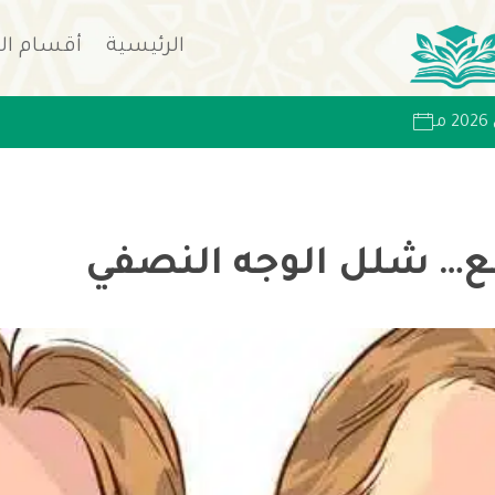
الرئيسية
أقسام ال
… شلل الوجه النصفي