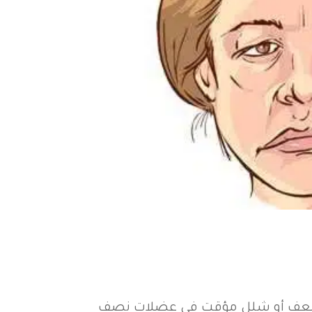
ى ضعف أو شلل مؤقت في عضلات نصف