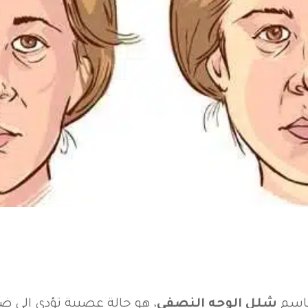
باسم
شلل الوجه النصفي
، هو حالة عصبية تؤدي إل