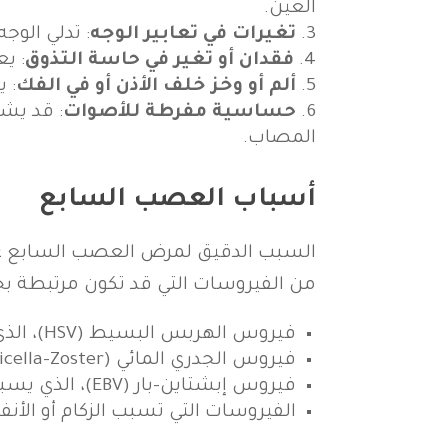
العين.
تغيرات في تعابير الوجه
: تدلي الو
فقدان أو تغير في حاسة التذوق
: ي
ألم أو وخز خلف الأذن أو في الفك
: ي
حساسية مفرطة للأصوات
: قد يشع
المصاب.
أسباب العصب السابع
السبب الدقيق لمرض العصب السابع غير
من الفيروسات التي قد تكون مرتبطة ب
فيروس الهربس البسيط (HSV)، الذي يسبب تقرحات الشفاه.
فيروس الجدري المائي (Varicella-Zoster)، الذي يسبب الحماق أو الجديري.
فيروس إبشتاين-بار (EBV)، الذي يسبب كثرة الوحيدات العدوانية.
الفيروسات التي تسبب الزكام أو الأنفلو