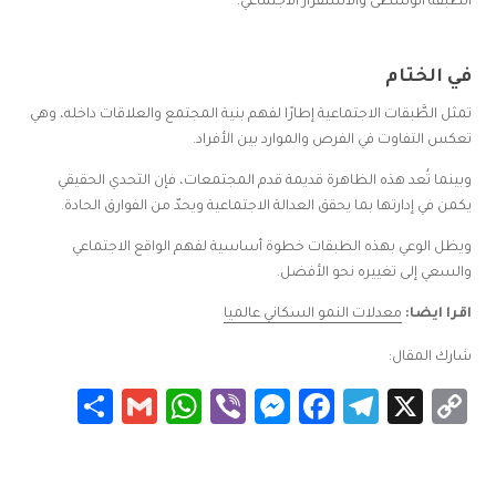
الطبقة الوسطى والاستقرار الاجتماعي.
في الختام
تمثل الطَّبقات الاجتماعية إطارًا لفهم بنية المجتمع والعلاقات داخله، وهي
تعكس التفاوت في الفرص والموارد بين الأفراد.
وبينما تُعد هذه الظاهرة قديمة قدم المجتمعات، فإن التحدي الحقيقي
يكمن في إدارتها بما يحقق العدالة الاجتماعية ويحدّ من الفوارق الحادة.
ويظل الوعي بهذه الطبقات خطوة أساسية لفهم الواقع الاجتماعي
والسعي إلى تغييره نحو الأفضل.
اقرا ايضا:
معدلات النمو السكاني عالميا
شارك المقال:
Share
WhatsApp
Gmail
Messenger
Viber
Facebook
Telegram
Copy
X
Link