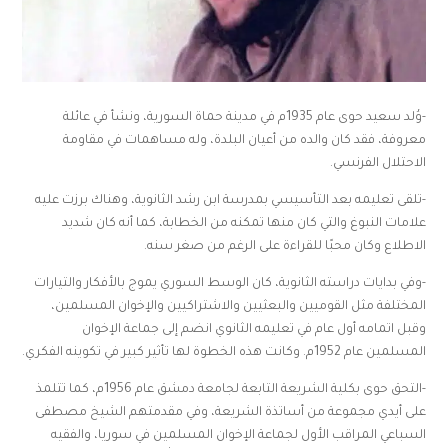
-وُلد سعيد حوى عام 1935م في مدينة حماة السورية، ونشأ في عائلة
معروفة، فقد كان والده من أعيان البلدة، وله مساهمات في مقاومة
الاحتلال الفرنسي.
-تلقى تعليمه بعد التأسيسي بمدرسة ابن رشد الثانوية، وهناك برزت عليه
علامات النبوغ والتي كان منها تمكنه من الخطابة، كما أنه كان شديد
الاطلاع وكان محبًا للقراءة على الرغم من صغر سنه.
-وفي بدايات دراسته الثانوية، كان الوسط السوري يموج بالأفكار والتيارات
المختلفة مثل القوميين والبعثيين والاشتراكيين والإخوان المسلمين،
وقبل اتمامه أول عام في تعليمه الثانوي انضم إلى جماعة الإخوان
المسلمين عام 1952م. وكانت هذه الخطوة لها تأثير كبير في تكوينه الفكري.
-التحق حوى بكلية الشريعة التابعة لجامعة دمشق عام 1956م، كما تتلمذ
على أيدي مجموعة من أساتذة الشريعة، وفي مقدمتهم الشيخ مصطفى
السباعي المراقب الأول لجماعة الإخوان المسلمين في سوريا، والفقيه