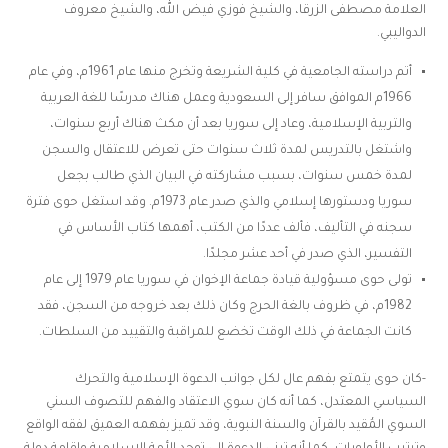
العلامة مصطفى الزرقا، والشيخ فوزي فيض الله، والشيخ معروف
الدواليبي.
أتم دراسته الجامعية في كلية الشريعة وتخرج منها عام 1961م، وفي عام
1966م الموافق سافر إلى السعودية وعمل هناك مدرسًا للغة العربية
والتربية الإسلامية، وعاد إلى سوريا بعد أن مكث هناك أربع سنوات،
واشتغل بالتدريس لمدة ثلاث سنوات حتى تعرض للاعتقال والسجن
لمدة خمس سنوات، بسبب مشاركته في البيان الذي طالب بجعل
سوريا ودستورها إسلامي والذي صدر عام 1973م. وقد استغل حوى فترة
سجنه في التأليف، فألف عددًا من الكتب، أهمها كتاب الأساس في
التفسير، الذي صدر في أحد عشر مجلدًا.
تولى حوى مسؤولية قيادة جماعة الإخوان في سوريا عام 1979 إلى عام
1982م، في ظروف بالغة الحرج وكان ذلك بعد خروجه من السجن، فقد
كانت الجماعة في ذلك الوقت تخضع للمراقبة والتقييد من السلطات.
-كان حوى يتمتع بفهم عال لكل جوانب الدعوة الإسلامية والتحرك
السياسي المعتدل، كما أنه كان سوي الاعتقاد والفهم للتصوف السني
السوي المُقيد بالقرآن والسنة النبوية، وقد تميز بفهمه العميق لفقه الواقع