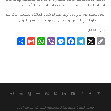
وترتيب الأولويات، كما أنه تبنى الدعوة إلى توحد الأمة الإسلامية وإقامة دولة
الإسلام العالمية، وصياغة الشخصية الإسلامية صياغةً صحيحةً.
-توفي سعيد حوى عام 1989م عن عمرٍ لم يتجاوز الثالثة والخمسين عامًا بعد
معاناة طويلة مع المرض، وقد دُفن في جنوب مدينة عمّان بالأردن.
شارك المقال:
Share
WhatsApp
Gmail
Messenger
Viber
Facebook
Telegram
Copy
X
Link
جميع الحقوق محفوظة لـ موسوعة المعارف العربية 2024