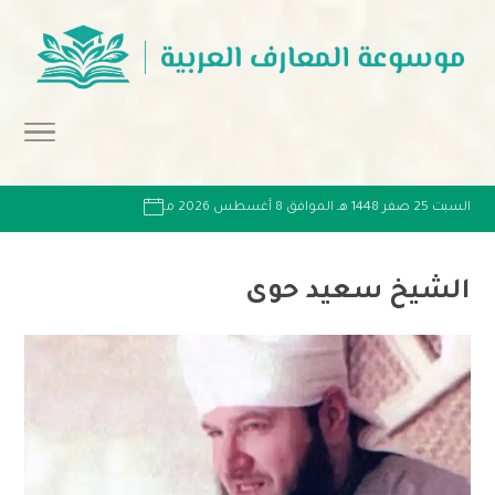
السبت 25 صفر 1448 هـ الموافق 8 أغسطس 2026 مـ
الشيخ سعيد حوى