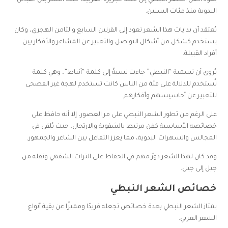
يعود أصل الشعر النبطي إلى شبه الجزيرة العربية، حيث انتشر بين القبائل
البدوية منذ مئات السنين.
يُعتقد أن بدايات هذا الشعر تعود إلى القرنين السابع والثامن الهجري، وكان
يستخدم كشكل من أشكال التواصل والتعبير عن المشاعر والأفكار بين
أفراد القبيلة.
يُروى أن تسمية “النبطي” جاءت نسبةً إلى كلمة “أنباط”، وهي كلمة
تُستخدم للدلالة على فئة من الناس كانت تستخدم لهجة غير الفصحى
للتعبير عن أحاسيسهم وأفكارهم.
على الرغم من تطور الشعر النبطي على مر العصور، إلا أنه حافظ على
خصائصه الأساسية كفن مرتبط بالشفوية والارتجال، حيث يُلقى في
المجالس والسهرات البدوية، مما يعزز التفاعل بين الشاعر والجمهور.
وقد كان لهذا الشعر دورٌ مهم في الحفاظ على التراث الشفهي ونقله من
جيل إلى جيل.
خصائص الشعر النبطي
يمتاز الشعر النبطي بعدة خصائص تجعله فريدًا ومميزًا عن بقية أنواع
الشعر العربي.