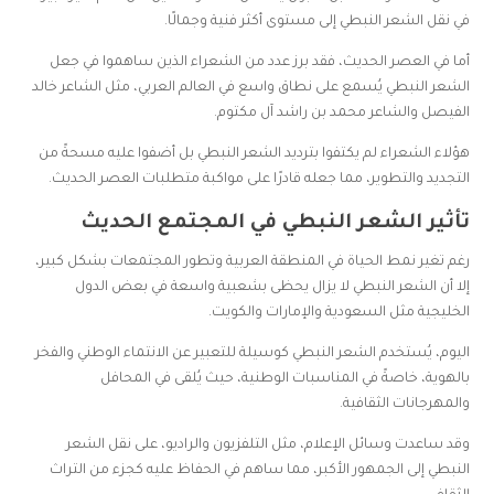
في نقل الشعر النبطي إلى مستوى أكثر فنية وجمالًا.
أما في العصر الحديث، فقد برز عدد من الشعراء الذين ساهموا في جعل
الشعر النبطي يُسمع على نطاق واسع في العالم العربي، مثل الشاعر خالد
الفيصل والشاعر محمد بن راشد آل مكتوم.
هؤلاء الشعراء لم يكتفوا بترديد الشعر النبطي بل أضفوا عليه مسحةً من
التجديد والتطوير، مما جعله قادرًا على مواكبة متطلبات العصر الحديث.
تأثير الشعر النبطي في المجتمع الحديث
رغم تغير نمط الحياة في المنطقة العربية وتطور المجتمعات بشكل كبير،
إلا أن الشعر النبطي لا يزال يحظى بشعبية واسعة في بعض الدول
الخليجية مثل السعودية والإمارات والكويت.
اليوم، يُستخدم الشعر النبطي كوسيلة للتعبير عن الانتماء الوطني والفخر
بالهوية، خاصةً في المناسبات الوطنية، حيث يُلقى في المحافل
والمهرجانات الثقافية.
وقد ساعدت وسائل الإعلام، مثل التلفزيون والراديو، على نقل الشعر
النبطي إلى الجمهور الأكبر، مما ساهم في الحفاظ عليه كجزء من التراث