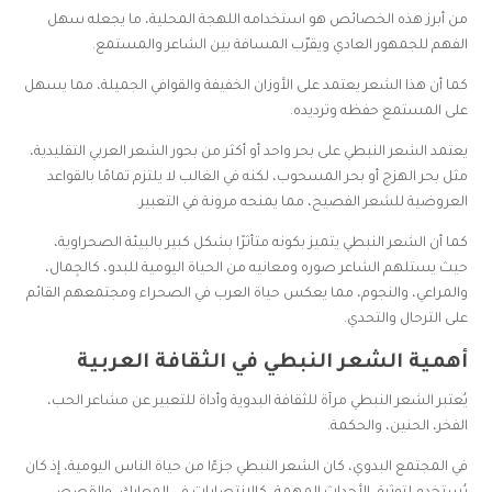
من أبرز هذه الخصائص هو استخدامه اللهجة المحلية، ما يجعله سهل
الفهم للجمهور العادي ويقرّب المسافة بين الشاعر والمستمع.
كما أن هذا الشعر يعتمد على الأوزان الخفيفة والقوافي الجميلة، مما يسهل
على المستمع حفظه وترديده.
يعتمد الشعر النبطي على بحر واحد أو أكثر من بحور الشعر العربي التقليدية،
مثل بحر الهزج أو بحر المسحوب، لكنه في الغالب لا يلتزم تمامًا بالقواعد
العروضية للشعر الفصيح، مما يمنحه مرونة في التعبير.
كما أن الشعر النبطي يتميز بكونه متأثرًا بشكل كبير بالبيئة الصحراوية،
حيث يستلهم الشاعر صوره ومعانيه من الحياة اليومية للبدو، كالجِمال،
والمراعي، والنجوم، مما يعكس حياة العرب في الصحراء ومجتمعهم القائم
على الترحال والتحدي.
أهمية الشعر النبطي في الثقافة العربية
يُعتبر الشعر النبطي مرآة للثقافة البدوية وأداة للتعبير عن مشاعر الحب،
الفخر، الحنين، والحكمة.
في المجتمع البدوي، كان الشعر النبطي جزءًا من حياة الناس اليومية، إذ كان