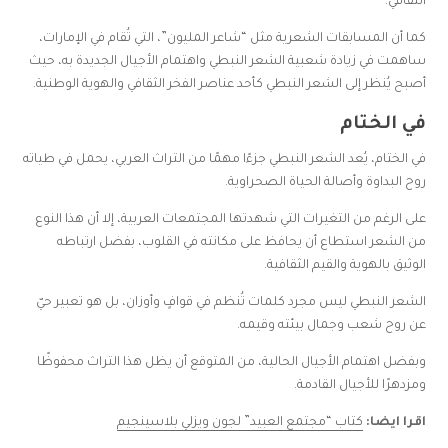
الثقافي.
كما أن المسابقات الشعرية مثل “شاعر المليون”، التي تُقام في الإمارات،
ساهمت في زيادة شعبية الشعر النبطي واهتمام الأجيال الجديدة به، حيث
أصبح يُنظر إلى الشعر النبطي كأحد عناصر الفخر الثقافي والهوية الوطنية.
في الختام
في الختام، يُعد الشعر النبطي جزءًا مهمًا من التراث العربي، يحمل في طياته
روح البداوة وأصالة الحياة الصحراوية.
على الرغم من التغيرات التي شهدتها المجتمعات العربية، إلا أن هذا النوع
من الشعر استطاع أن يحافظ على مكانته في القلوب، بفضل ارتباطه
الوثيق بالهوية والقيم الثقافية.
الشعر النبطي ليس مجرد كلمات تُنظم في قوافٍ وأوزان، بل هو تعبير حيّ
عن روح شعب وجمال بيئته وقيمه.
وبفضل اهتمام الأجيال الحالية، من المتوقع أن يظل هذا التراث محفوظًا
ومزدهرًا للأجيال القادمة.
اقرا ايضا:
كتاب “مجتمع العبيد” لجون ويزلي بلاسينجيم