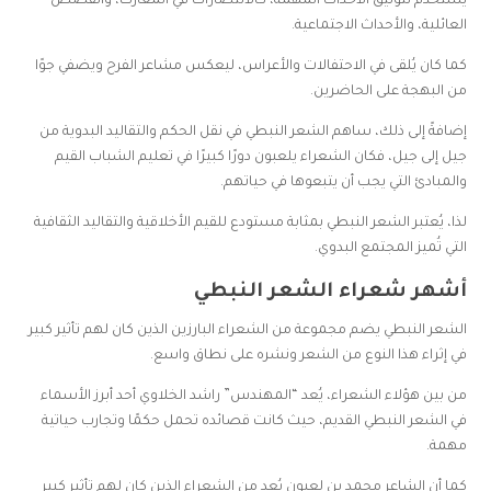
يُستخدم لتوثيق الأحداث المهمة، كالانتصارات في المعارك، والقصص
العائلية، والأحداث الاجتماعية.
كما كان يُلقى في الاحتفالات والأعراس، ليعكس مشاعر الفرح ويضفي جوًا
من البهجة على الحاضرين.
إضافةً إلى ذلك، ساهم الشعر النبطي في نقل الحكم والتقاليد البدوية من
جيل إلى جيل، فكان الشعراء يلعبون دورًا كبيرًا في تعليم الشباب القيم
والمبادئ التي يجب أن يتبعوها في حياتهم.
لذا، يُعتبر الشعر النبطي بمثابة مستودع للقيم الأخلاقية والتقاليد الثقافية
التي تُميز المجتمع البدوي.
أشهر شعراء الشعر النبطي
الشعر النبطي يضم مجموعة من الشعراء البارزين الذين كان لهم تأثير كبير
في إثراء هذا النوع من الشعر ونشره على نطاق واسع.
من بين هؤلاء الشعراء، يُعد “المهندس” راشد الخلاوي أحد أبرز الأسماء
في الشعر النبطي القديم، حيث كانت قصائده تحمل حكمًا وتجارب حياتية
مهمة.
كما أن الشاعر محمد بن لعبون يُعد من الشعراء الذين كان لهم تأثير كبير