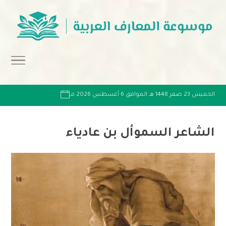
الخميس 23 صفر 1448 هـ الموافق 6 أغسطس 2026 مـ
الشاعر السموأل بن عادياء