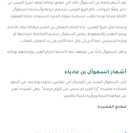
تعد أشهر قصة عن السموأل تلك التي تتعلق بوفائه لعهد امرئ القيس بن
حجر. وفقًا للروايات، قام امرؤ القيس بتسليم دروعه وأسلحته للسموأل
كأمانة عندما توجه لطلب مساعدة ملوك الحيرة لاستعادة ملكه المفقود.
وعندما قتل امرؤ القيس، جاء الملك النعمان بن المنذر مطالبًا بتلك الأمانة.
ورغم التهديد والضغوط، رفض السموأل تسليم الأمانة إلا لصاحبها أو
ورثته الشرعيين، مما أدى إلى قتل ابنه الأكبر على يد النعمان كعقاب.
وظل السموأل ثابتًا على موقفه، مما أكسبه احترام العرب وإعجابهم بوفائه.
أشعار السموأل بن عادياء
كتب السموأل العديد من القصائد التي تعكس حكمته وبلاغته. من أشهر
قصائده قصيدة “إذا المرء لم يدنس من اللؤم عرضه”، وهي قصيدة تُعبر
عن مواقفه النبيلة ورؤيته للحياة والقيم.
مطلع القصيدة: