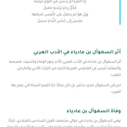
إذا المرءُ لم يَدنَسْ منَ اللؤمِ عرضُهُ
فَكُلُّ رِداءٍ يَرتَديهِ جَميلُ
وإنْ هوَ لم يحملْ على النَّفسِ ضَيمَها
فليسَ إلى حُسْنِ الثَّناءِ سبيلُ
أثر السموأل بن عادياء في الأدب العربي
أثر السموأل بن عادياء في الأدب العربي كأحد رموز الوفاء والشرف. قصصه
وأشعاره تُدرس في المدارس العربية كجزء من التراث الأدبي والتاريخي
للعرب.
لم يكن السموأل مجرد شاعر، بل كان مثالاً حيًا للقيم النبيلة التي يعتز بها
العرب.
وفاة السموأل بن عادياء
توفي السموأل بن عادياء في حوالي منتصف القرن السادس الميلادي، تاركًا